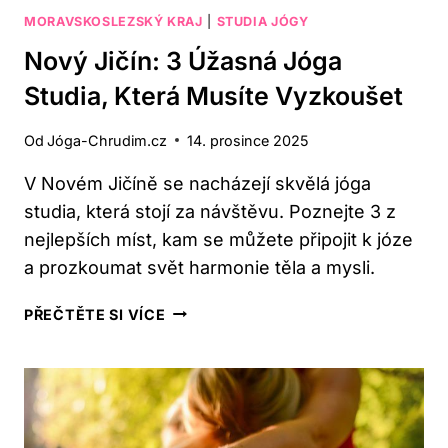
MORAVSKOSLEZSKÝ KRAJ
|
STUDIA JÓGY
Nový Jičín: 3 Úžasná Jóga
Studia, Která Musíte Vyzkoušet
Od
Jóga-Chrudim.cz
14. prosince 2025
V Novém Jičíně se nacházejí skvělá jóga
studia, která stojí za návštěvu. Poznejte 3 z
nejlepších míst, kam se můžete připojit k józe
a prozkoumat svět harmonie těla a mysli.
NOVÝ
PŘEČTĚTE SI VÍCE
JIČÍN:
3
ÚŽASNÁ
JÓGA
STUDIA,