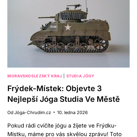
PRO
DOKONALÝ
RELAX
A
POHODU
MORAVSKOSLEZSKÝ KRAJ
|
STUDIA JÓGY
Frýdek-Místek: Objevte 3
Nejlepší Jóga Studia Ve Městě
Od
Jóga-Chrudim.cz
10. ledna 2026
Pokud rádi cvičíte jógu a žijete ve Frýdku-
Místku, máme pro vás skvělou zprávu! Toto