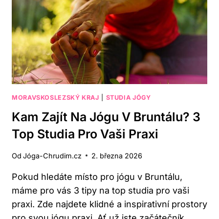
MORAVSKOSLEZSKÝ KRAJ
|
STUDIA JÓGY
Kam Zajít Na Jógu V Bruntálu? 3
Top Studia Pro Vaši Praxi
Od
Jóga-Chrudim.cz
2. března 2026
Pokud hledáte místo pro jógu v Bruntálu,
máme pro vás 3 tipy na top studia pro vaši
praxi. Zde najdete klidné a inspirativní prostory
pro svou jógu praxi. Ať už jste začátečník