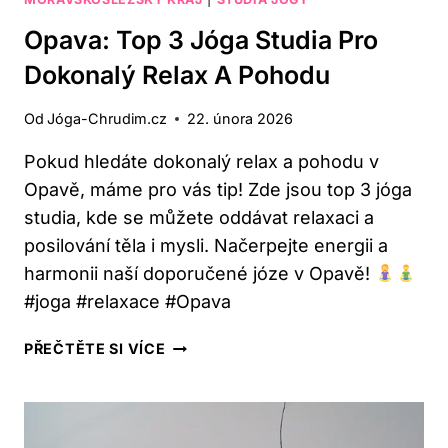
Opava: Top 3 Jóga Studia Pro
Dokonalý Relax A Pohodu
Od
Jóga-Chrudim.cz
22. února 2026
Pokud hledáte dokonalý relax a pohodu v
Opavě, máme pro vás tip! Zde jsou top 3 jóga
studia, kde se můžete oddávat relaxaci a
posilování těla i mysli. Načerpejte energii a
harmonii naší doporučené józe v Opavě!
#joga #relaxace #Opava
OPAVA:
PŘEČTĚTE SI VÍCE
TOP
3
JÓGA
STUDIA