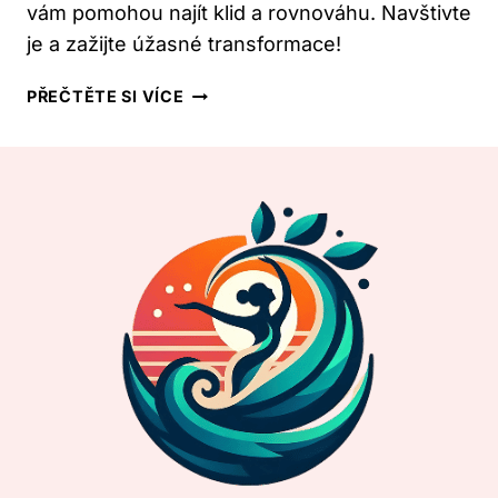
vám pomohou najít klid a rovnováhu. Navštivte
je a zažijte úžasné transformace!
JÓGA
PŘEČTĚTE SI VÍCE
V
KARVINÉ:
3
SKVĚLÁ
STUDIA
PRO
VAŠI
TRANSFORMACI