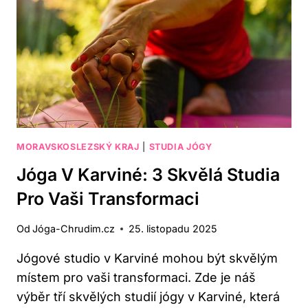
KTERÁ
MUSÍTE
VYZKOUŠET
MORAVSKOSLEZSKÝ KRAJ
|
STUDIA JÓGY
Jóga V Karviné: 3 Skvělá Studia
Pro Vaši Transformaci
Od
Jóga-Chrudim.cz
25. listopadu 2025
Jógové studio v Karviné mohou být skvělým
místem pro vaši transformaci. Zde je náš
výběr tří skvělých studií jógy v Karviné, která