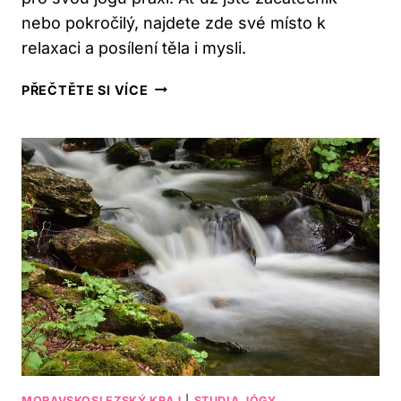
nebo pokročilý, najdete zde své místo k
relaxaci a posílení těla i mysli.
KAM
PŘEČTĚTE SI VÍCE
ZAJÍT
NA
JÓGU
V
BRUNTÁLU?
3
TOP
STUDIA
PRO
VAŠI
PRAXI
MORAVSKOSLEZSKÝ KRAJ
|
STUDIA JÓGY