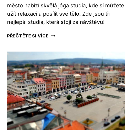
město nabízí skvělá jóga studia, kde si můžete
užít relaxaci a posílit své tělo. Zde jsou tři
nejlepší studia, která stojí za návštěvu!
FRÝDEK-
PŘEČTĚTE SI VÍCE
MÍSTEK:
OBJEVTE
3
NEJLEPŠÍ
JÓGA
STUDIA
VE
MĚSTĚ