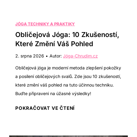
c
o
r
JÓGA TECHNIKY A PRAKTIKY
p
Obličejová Jóga: 10 Zkušeností,
i
Které Změní Váš Pohled
o
n
2. srpna 2026
•
Autor:
Jóga-Chrudim.cz
(
Obličejová jóga je moderní metoda zlepšení pokožky
V
a posílení obličejových svalů. Zde jsou 10 zkušeností,
r
které změní váš pohled na tuto účinnou techniku.
s
Buďte připraveni na úžasné výsledky!
c
h
O
POKRAČOVAT VE ČTENÍ
i
b
k
l
a
i