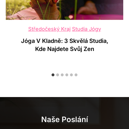
Praha
Studia Jógy
Kam Na Jógu V Praze Žižkov? Top
3 Alternativní Jógová Studia
Naše Poslání