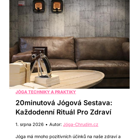
s
č
a
e
n
j
a
o
)
v
:
á
O
j
v
ó
l
g
á
a
d
:
JÓGA TECHNIKY A PRAKTIKY
n
1
20minutová Jógová Sestava:
ě
0
Každodenní Rituál Pro Zdraví
t
z
e
1. srpna 2026
•
Autor:
Jóga-Chrudim.cz
k
T
u
Jóga má mnoho pozitivních účinků na naše zdraví a