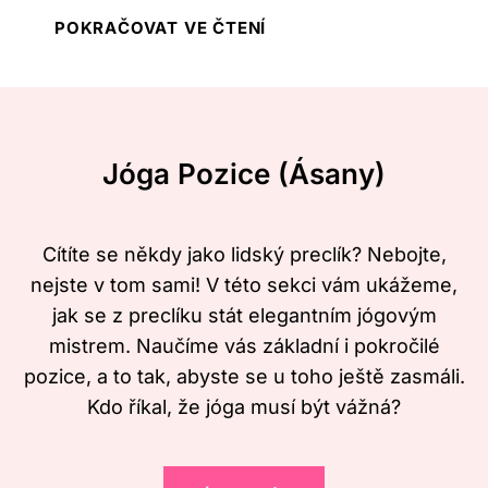
v
k
P
POKRAČOVAT VE ČTENÍ
i
a
l
k
V
u
ů
y
h
p
t
(
r
v
Jóga Pozice (ásany)
H
o
a
a
z
r
l
a
u
Cítíte se někdy jako lidský preclík? Nebojte,
á
č
j
nejste v tom sami! V této sekci vám ukážeme,
s
á
t
jak se z preclíku stát elegantním jógovým
a
t
e
mistrem. Naučíme vás základní i pokročilé
n
e
P
pozice, a to tak, abyste se u toho ještě zasmáli.
a
č
a
Kdo říkal, že jóga musí být vážná?
)
n
s
:
í
R
Z