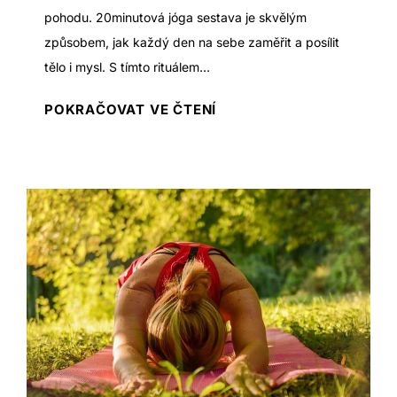
u
š
pohodu. 20minutová jóga sestava je skvělým
t
e
způsobem, jak každý den na sebe zaměřit a posílit
o
n
tělo i mysl. S tímto rituálem…
E
o
x
2
POKRAČOVAT VE ČTENÍ
s
t
0
t
r
m
í
é
i
,
m
n
k
n
u
t
í
t
e
P
o
r
ó
v
é
z
á
z
u
j
m
a
ó
ě