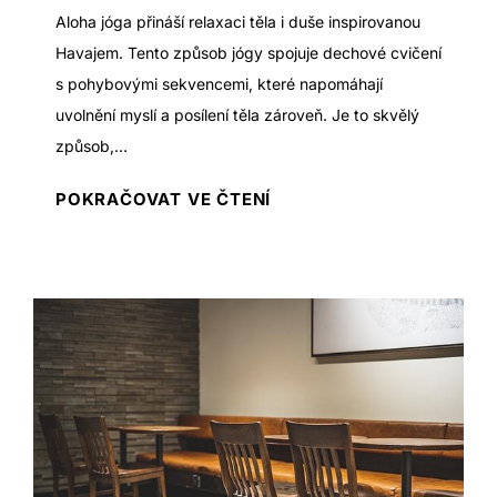
d
Aloha jóga přináší relaxaci těla i duše inspirovanou
i
r
Havajem. Tento způsob jógy spojuje dechové cvičení
k
a
s pohybovými sekvencemi, které napomáhají
ů
v
uvolnění myslí a posílení těla zároveň. Je to skvělý
p
í
způsob,…
r
o
A
POKRAČOVAT VE ČTENÍ
l
l
e
o
p
h
š
a
í
j
v
ó
ý
g
k
a
o
:
n