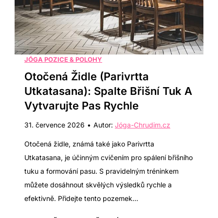
H
a
a
r
v
e
a
g
j
JÓGA POZICE & POLOHY
e
s
Otočená Židle (Parivrtta
n
k
Utkatasana): Spalte Břišní Tuk A
e
ý
Vytvarujte Pas Rychle
r
r
a
31. července 2026
•
Autor:
Jóga-Chrudim.cz
e
c
l
Otočená židle, známá také jako Parivrtta
i
a
Utkatasana, je účinným cvičením pro spálení břišního
x
tuku a formování pasu. S pravidelným tréninkem
p
můžete dosáhnout skvělých výsledků rychle a
r
efektivně. Přidejte tento pozemek…
o