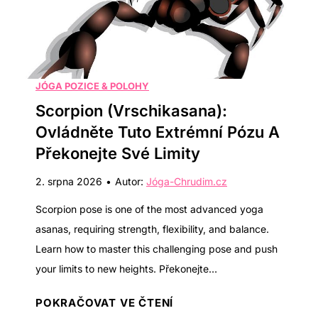
JÓGA POZICE & POLOHY
Scorpion (Vrschikasana):
Vygenerováno AI
Ovládněte Tuto Extrémní Pózu A
Překonejte Své Limity
2. srpna 2026
•
Autor:
Jóga-Chrudim.cz
Scorpion pose is one of the most advanced yoga
asanas, requiring strength, flexibility, and balance.
Learn how to master this challenging pose and push
your limits to new heights. Překonejte…
S
POKRAČOVAT VE ČTENÍ