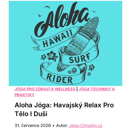
i
o
p
t
d
r
y
e
o
n
s
n
p
í
o
r
r
i
t
t
o
u
v
á
c
JÓGA PRO ZDRAVÍ A WELLNESS
|
JÓGA TECHNIKY A
l
PRAKTIKY
e
p
Aloha Jóga: Havajský Relax Pro
:
r
Tělo I Duši
7
o
c
31. července 2026
•
Autor:
Jóga-Chrudim.cz
z
v