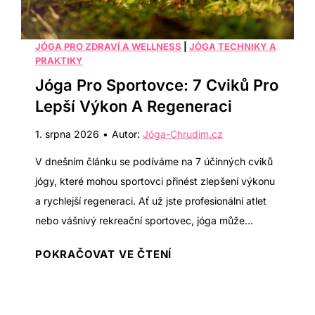
P
g
n
ř
o
í
e
v
JÓGA PRO ZDRAVÍ A WELLNESS
|
JÓGA TECHNIKY A
v
PRAKTIKY
k
á
á
Jóga Pro Sportovce: 7 Cviků Pro
o
s
š
n
Lepší Výkon A Regeneraci
e
p
e
s
o
1. srpna 2026
•
Autor:
Jóga-Chrudim.cz
j
t
h
t
V dnešním článku se podíváme na 7 účinných cviků
a
l
e
jógy, které mohou sportovci přinést zlepšení výkonu
v
e
S
a rychlejší regeneraci. Ať už jste profesionální atlet
a
d
v
nebo vášnivý rekreační sportovec, jóga může…
:
é
K
J
POKRAČOVAT VE ČTENÍ
L
a
ó
i
ž
g
m
d
a