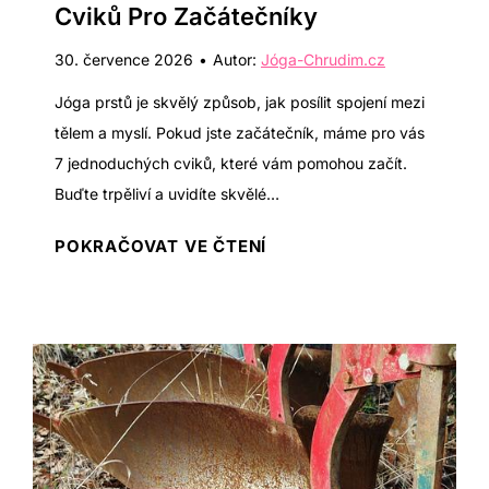
i
Cviků Pro Začátečníky
v
30. července 2026
•
Autor:
Jóga-Chrudim.cz
r
t
Jóga prstů je skvělý způsob, jak posílit spojení mezi
t
tělem a myslí. Pokud jste začátečník, máme pro vás
a
7 jednoduchých cviků, které vám pomohou začít.
U
Buďte trpěliví a uvidíte skvělé…
t
J
POKRAČOVAT VE ČTENÍ
k
ó
a
g
t
a
a
p
s
r
a
s
n
t
a