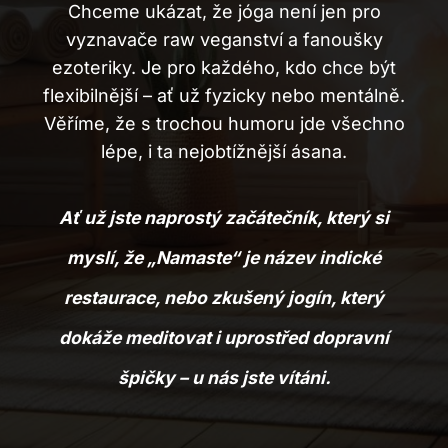
Chceme ukázat, že jóga není jen pro
vyznavače raw veganství a fanoušky
ezoteriky. Je pro každého, kdo chce být
flexibilnější – ať už fyzicky nebo mentálně.
Věříme, že s trochou humoru jde všechno
lépe, i ta nejobtížnější ásana.
Ať už jste naprostý začátečník, který si
myslí, že „Namaste“ je název indické
restaurace, nebo zkušený jogín, který
dokáže meditovat i uprostřed dopravní
špičky – u nás jste vítáni.