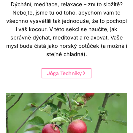
Dýchání, meditace, relaxace – zní to složitě?
o
Nebojte, jsme tu od toho, abychom vám to
h
všechno vysvětlili tak jednoduše, že to pochopí
y
i váš kocour. V této sekci se naučíte, jak
b
správně dýchat, meditovat a relaxovat. Vaše
e
mysl bude čistá jako horský potůček (a možná i
m
stejně chladná).
Jóga Techniky