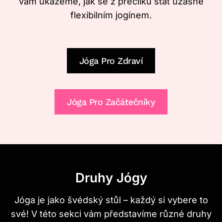
vám ukážeme, jak se z preclíku stát úžasně
flexibilním jogínem.
Jóga Pro Zdraví
Jóga Pro Začátečníky
Druhy Jógy
Jóga je jako švédský stůl – každý si vybere to
své! V této sekci vám představíme různé druhy