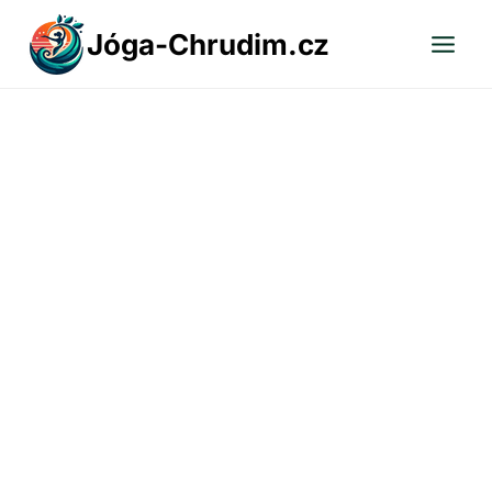
Přeskočit
Jóga-Chrudim.cz
na
obsah