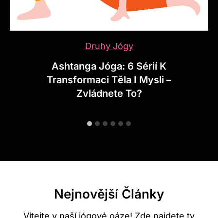
Druhy Jógy
Fly Jóga: Létejte A Posilujte
Zároveň – Revoluce Ve Cvičení
Jógy
Nejnovější Články
Vítejte v naší jógové oáze! Zde najdete ty