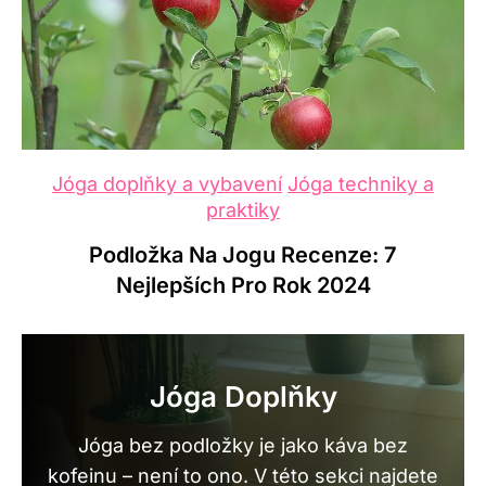
Jóga pro zdraví a wellness
Jóga techniky a
praktiky
Jóga A Diastáza: 5 Bezpečných
Cviků Pro Regeneraci
Jóga Doplňky
Jóga bez podložky je jako káva bez
kofeinu – není to ono. V této sekci najdete