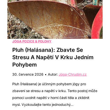
ů
)
:
:
7
S
j
p
e
a
d
l
n
JÓGA POZICE & POLOHY
t
o
Pluh (Halásana): Zbavte Se
e
d
Stresu A Napětí V Krku Jedním
B
u
ř
Pohybem
c
i
30. července 2026
•
Autor:
Jóga-Chrudim.cz
h
š
ý
Pluh (Halásana) je účinným pohybem jógy pro
n
c
zbavení se stresu a napětí v krku. Tento postoj může
í
h
pomoci uvolnit napětí v horní části těla a zklidnit
T
c
mysl. Vyzkoušejte tento jednoduchý…
u