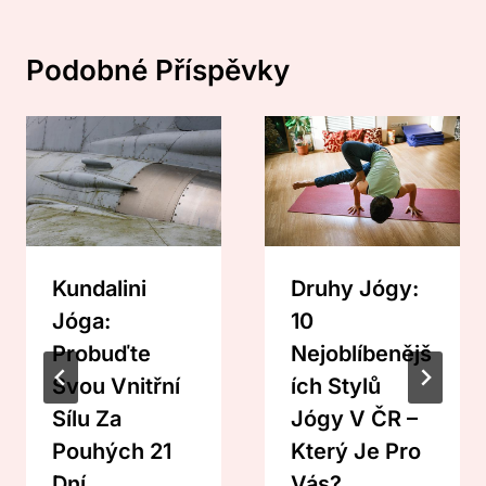
Podobné Příspěvky
Kundalini
Druhy Jógy:
Jóga:
10
Probuďte
Nejoblíbenějš
Svou Vnitřní
Ích Stylů
Sílu Za
Jógy V ČR –
Pouhých 21
Který Je Pro
Dní
Vás?