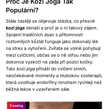
Proč Je Kozí Jóga Tak
Populární?
Stále častěji se objevuje otázka, co přesně
kozí jóga
obnáší a proč je o ni takový zájem.
Spojení tradičních ásan s přítomností
roztomilých kůzlat funguje jako dokonalý lék
na stres a vyhoření. Zvířata se volně pohybují
mezi cvičícími, občas se o ně otřou nebo jim
dokonce vyskočí na záda při pozici kočky.
Tato
kozí jóga
přináší do cvičení smích,
neočekávané momenty a hlubokou zooterapii,
která uvolňuje endorfiny mnohem rychleji než
běžná lekce v uzavřeném sále.