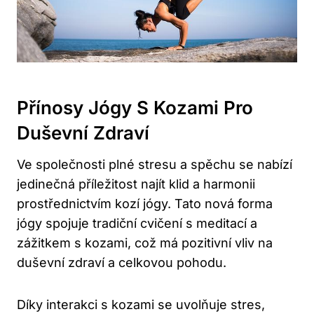
Přínosy Jógy S ⁤kozami Pro
Duševní Zdraví
Ve společnosti plné stresu a spěchu se nabízí
jedinečná příležitost​ najít klid⁢ a‍ harmonii
prostřednictvím‍ kozí⁢ jógy. ⁤Tato nová forma
⁢jógy spojuje​ tradiční ‌cvičení s meditací a
⁣zážitkem s kozami,​ což má pozitivní vliv⁣ na
duševní zdraví a celkovou pohodu.
Díky ‍interakci s ‌kozami se uvolňuje ‌stres,