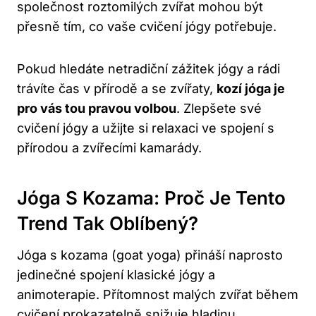
společnost roztomilých‍ zvířat mohou být
přesně tím, co vaše‍ cvičení jógy‌ potřebuje.
Pokud hledáte netradiční ​zážitek jógy a⁣ rádi
trávíte ‌čas v přírodě ⁤a se zvířaty,
kozí ⁢jóga je
pro vás tou ‍pravou volbou
. Zlepšete své‍
cvičení jógy ‌a užijte si relaxaci ve spojení s⁤
přírodou a ‍zvířecími kamarády.
Jóga S Kozama: Proč Je Tento
Trend Tak Oblíbený?
Jóga s kozama (goat yoga) přináší naprosto
jedinečné spojení klasické jógy a
animoterapie. Přítomnost malých zvířat během
cvičení prokazatelně snižuje hladinu