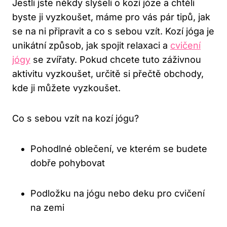
Jestli jste někdy slyšeli o kozí józe a chtěli
byste ji vyzkoušet, máme pro vás pár ‌tipů, jak
se na​ ni připravit‌ a co s sebou vzít. Kozí jóga je
⁤unikátní způsob,‌ jak spojit relaxaci a⁣
cvičení
jógy
se zvířaty. Pokud chcete tuto ​záživnou
aktivitu vyzkoušet, určitě si přečtě obchody,‍
kde ji můžete vyzkoušet.
Co s sebou vzít na kozí jógu?
Pohodlné oblečení, ve kterém se budete
dobře pohybovat
Podložku na jógu nebo deku pro cvičení
na zemi