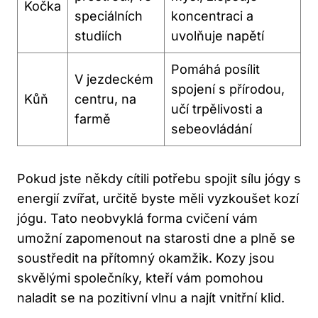
Kočka
speciálních
⁢koncentraci a
studiích
uvolňuje‌ napětí
Pomáhá posílit
V ⁢jezdeckém
⁢spojení ‍s přírodou,
Kůň
centru,⁤ na
učí trpělivosti a
farmě
sebeovládání
Pokud jste někdy cítili​ potřebu spojit sílu jógy ⁣s
energií zvířat, ⁣určitě byste​ měli vyzkoušet kozí
jógu. Tato neobvyklá forma cvičení‍ vám
umožní zapomenout na starosti dne a plně se
soustředit na přítomný okamžik. Kozy jsou
skvělými společníky, kteří vám pomohou
naladit‌ se na pozitivní⁤ vlnu ⁢a najít vnitřní klid.