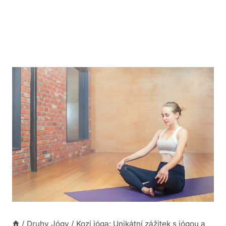
/
Druhy Jógy
/
Kozí jóga: Unikátní zážitek s jógou a