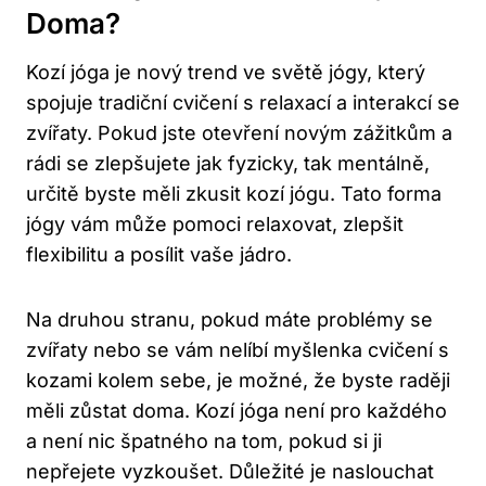
Doma?
Kozí jóga ⁤je nový​ trend ve světě jógy, ‌který
⁢spojuje tradiční‌ cvičení s relaxací a interakcí se
zvířaty. Pokud jste otevření ⁤novým zážitkům a
rádi se ⁣zlepšujete⁣ jak fyzicky, tak mentálně,
určitě byste měli zkusit kozí jógu. Tato forma‌
jógy vám může pomoci relaxovat, zlepšit
flexibilitu a posílit vaše ⁢jádro.
Na druhou stranu, pokud máte problémy ​se
zvířaty nebo se vám nelíbí myšlenka cvičení s
kozami ​kolem sebe, je možné, že ‍byste raději
měli zůstat doma. Kozí jóga není pro každého
a není ⁢nic špatného na tom, pokud si ji
nepřejete vyzkoušet. Důležité je ⁣naslouchat