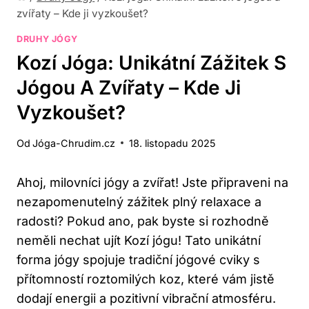
zvířaty – Kde ji vyzkoušet?
DRUHY JÓGY
Kozí Jóga: Unikátní Zážitek S
Jógou A Zvířaty – Kde Ji
Vyzkoušet?
Od
Jóga-Chrudim.cz
18. listopadu 2025
Ahoj, milovníci ​jógy⁣ a zvířat! ‍Jste připraveni na​
nezapomenutelný zážitek plný relaxace⁣ a
radosti? Pokud ano, pak byste si rozhodně
neměli‍ nechat ujít Kozí ‍jógu! Tato unikátní
forma ‍jógy spojuje tradiční jógové cviky s
přítomností roztomilých koz,⁤ které vám jistě
dodají energii a pozitivní vibrační⁢ atmosféru.