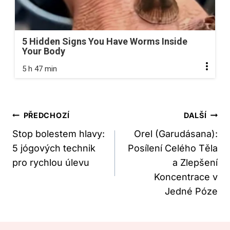
5 Hidden Signs You Have Worms Inside
Your Body
5 h 47 min
Navigace
PŘEDCHOZÍ
DALŠÍ
Pro
Stop bolestem hlavy:
Orel (Garudásana):
5 jógových technik
Posílení Celého Těla
Příspěvek
pro rychlou úlevu
a Zlepšení
Koncentrace v
Jedné Póze