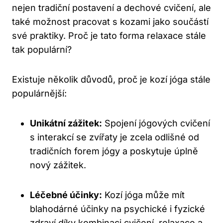
nejen tradiční postavení a dechové ⁤cvičení, ale⁢
také⁢ možnost pracovat s ‌kozami jako součástí
své praktiky.⁣ Proč je tato‍ forma relaxace stále
tak populární?
Existuje několik ​důvodů, proč je kozí jóga stále
populárnější:
Unikátní zážitek:
Spojení jógových cvičení
⁤s interakcí se zvířaty je⁤ zcela odlišné od
⁣tradičních forem jógy a poskytuje úplně
nový zážitek.
Léčebné účinky:
Kozí​ jóga může⁤ mít
blahodárné ⁤účinky na psychické i ‍fyzické
zdraví díky kombinaci ⁤cvičení, relaxace a