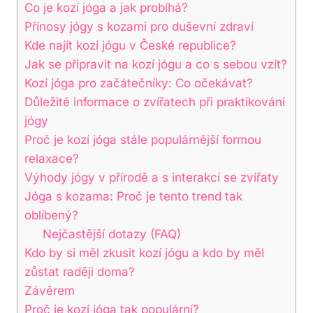
Co ​je​ kozí jóga a jak probíhá?
Přínosy jógy s ⁤kozami pro duševní zdraví
Kde najít kozí jógu⁢ v České‌ republice?
Jak ⁣se připravit na kozí jógu a co s sebou vzít?
Kozí ​jóga pro začátečníky: Co očekávat?
Důležité ⁤informace o zvířatech při praktikování
jógy
Proč je kozí ⁤jóga‍ stále populárnější formou
relaxace?
Výhody jógy v přírodě a s interakcí se zvířaty
Jóga s kozama: Proč je tento trend tak
oblíbený?
Nejčastější dotazy (FAQ)
Kdo by si měl zkusit ⁢kozí jógu a kdo by měl⁤
zůstat raději doma?
Závěrem
Proč je kozí jóga tak populární?