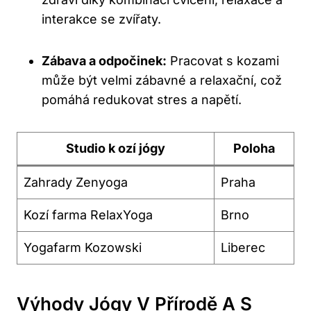
interakce ⁢se zvířaty.
Zábava a odpočinek:
Pracovat s kozami
může ‍být ⁢velmi zábavné a relaxační, což
pomáhá redukovat ⁣stres a napětí.
Studio k ozí‌ jógy
Poloha
Zahrady⁣ Zenyoga
Praha
Kozí farma RelaxYoga
Brno
Yogafarm Kozowski
Liberec
Výhody Jógy V Přírodě A S