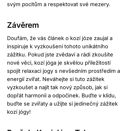
svým pocitům‍ a ‌respektovat své mezery.
Závěrem
Doufám, že vás článek o kozí józe zaujal ⁢a
inspiruje⁢ k vyzkoušení tohoto unikátního
zážitku.⁣ Pokud jste zvědaví ​a rádi zkoušíte
nové věci, kozí jóga je skvělou příležitostí
spojit relaxaci jogy s nevšedním‌ prostředím a
energií zvířat. ‍Neváhejte si tuto zážitek
vyzkoušet a najít tak nový způsob, jak si
dopřát​ harmonii a ​odpočinek. Buďte ⁣v klidu,
buďte ‍se zvířaty a užijte si ⁣jedinečný zážitek
kozí jógy!