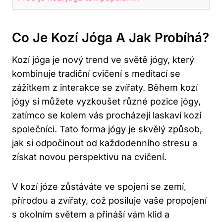
Co ​je​ Kozí Jóga A Jak Probíhá?
Kozí⁤ jóga je nový trend ve světě jógy, který
kombinuje tradiční cvičení s meditací se
zážitkem z interakce se​ zvířaty. Během kozí
jógy si můžete ⁤vyzkoušet různé ⁣pozice jógy,​
zatímco se kolem vás procházejí ​laskaví ‌kozí
společníci.⁣ Tato⁤ forma jógy je skvělý způsob,
jak si odpočinout od každodenního stresu a‍
získat novou perspektivu na ‍cvičení.
V‌ kozí józe ‌zůstáváte ve spojení se zemí,
přírodou a⁤ zvířaty, což posiluje vaše⁣ propojení
⁣s okolním světem ⁢a přináší vám klid a