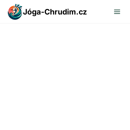
Přeskočit
Jóga-Chrudim.cz
na
obsah