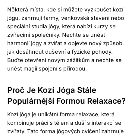
Některá místa, ‌kde si⁢ můžete⁣ vyzkoušet⁤ kozí
jógu, zahrnují​ farmy, venkovská ​stavení nebo
speciální studia jógy, která⁣ nabízí kurzy se
zvířecími společníky. Nechte ⁤se⁣ unést
⁢harmonií ‍jógy a zvířat‍ a objevte nový způsob,
jak dosáhnout ‍duševní⁤ a ​fyzické pohody.
Buďte⁢ otevření ⁢novým zážitkům a nechte se
unést ​magií spojení s přírodou.
Proč Je Kozí ⁤jóga‍ Stále
Populárnější Formou Relaxace?
Kozí ⁤jóga ‌je unikátní forma relaxace, která
kombinuje ‍práci s tělem a duší s ‍interakcí se
zvířaty. Tato forma⁢ jógových cvičení⁣ zahrnuje