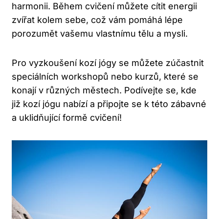
harmonii.‍ Během cvičení můžete cítit energii
zvířat ⁢kolem sebe, což vám pomáhá lépe
porozumět vašemu ⁢vlastnímu tělu ‍a mysli.
Pro vyzkoušení kozí jógy se můžete zúčastnit
speciálních workshopů nebo kurzů,⁤ které se⁣
konají v různých⁢ městech.⁤ Podívejte se, kde
již ⁤kozí jógu nabízí a připojte⁤ se k této ‍zábavné
a uklidňující‌ formě cvičení!