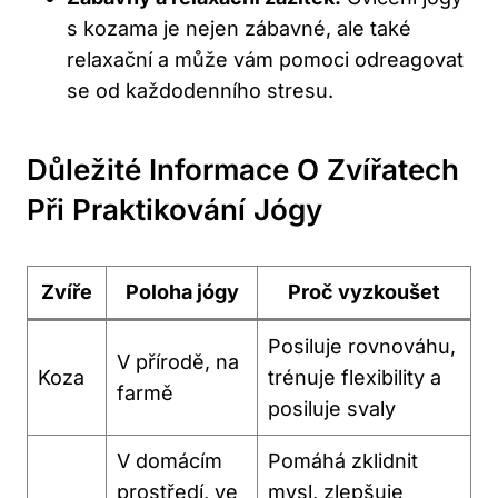
s kozama je nejen zábavné, ale také
relaxační a může vám ⁤pomoci odreagovat⁣
se od každodenního stresu.
Důležité ⁤informace O Zvířatech
Při Praktikování Jógy
Zvíře
Poloha ⁣jógy
Proč vyzkoušet
Posiluje rovnováhu,
V ⁢přírodě, na
Koza
trénuje flexibility a
farmě
posiluje svaly
V domácím
Pomáhá zklidnit
⁣prostředí, ve
mysl, zlepšuje