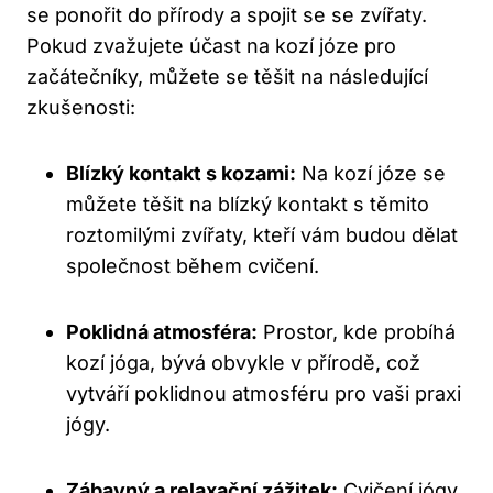
se ⁤ponořit do přírody a spojit ⁣se se zvířaty.
Pokud zvažujete účast na kozí józe pro
začátečníky, můžete se těšit ⁤na následující
zkušenosti:
Blízký kontakt s kozami:
Na kozí józe⁢ se
můžete ⁢těšit⁤ na blízký kontakt s těmito
roztomilými zvířaty, kteří ⁣vám budou⁣ dělat
společnost‍ během‍ cvičení.
Poklidná atmosféra:
Prostor, kde probíhá
kozí jóga, bývá obvykle v přírodě, což
vytváří poklidnou atmosféru pro‍ vaši praxi
jógy.
Zábavný⁤ a relaxační zážitek:
Cvičení jógy