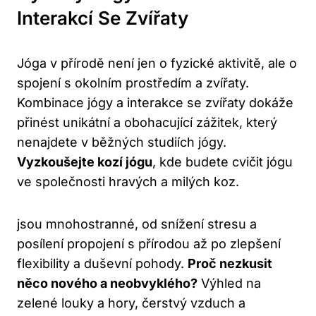
Interakcí Se Zvířaty
Jóga v přírodě není jen o ⁢fyzické aktivitě, ale⁢ o
spojení ‍s okolním prostředím a zvířaty.
Kombinace jógy a interakce ⁢se zvířaty ‍dokáže
přinést unikátní a obohacující zážitek, který
nenajdete v běžných studiích jógy.
Vyzkoušejte‍ kozí jógu
, kde budete⁤ cvičit jógu
ve společnosti hravých ​a milých koz.
jsou⁢ mnohostranné,​ od ⁢snížení stresu a
posílení propojení s přírodou až‌ po zlepšení
flexibility ⁣a duševní pohody.
Proč nezkusit
něco nového a neobvyklého?
‍Výhled na
zelené louky a hory,⁣ čerstvý vzduch a⁢