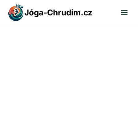
Přeskočit
Jóga-Chrudim.cz
na
obsah