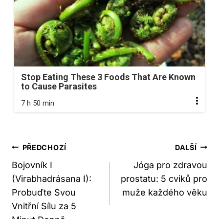
Stop Eating These 3 Foods That Are Known
to Cause Parasites
7 h 50 min
Navigace
PŘEDCHOZÍ
DALŠÍ
Pro
Bojovník I
Jóga pro zdravou
(Virabhadrásana I):
prostatu: 5 cviků pro
Příspěvek
Probuďte Svou
muže každého věku
Vnitřní Sílu za 5