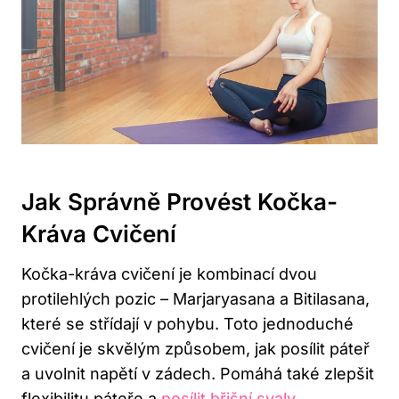
Jak⁤ Správně Provést Kočka-
Kráva‌ Cvičení
Kočka-kráva cvičení je​ kombinací dvou
protilehlých ‍pozic – ‍Marjaryasana a Bitilasana,
které se ⁢střídají v pohybu. Toto jednoduché
cvičení ⁤je​ skvělým způsobem, jak​ posílit⁤ páteř
a uvolnit napětí v zádech. Pomáhá také zlepšit
flexibilitu páteře a ‌
posílit břišní svaly
.