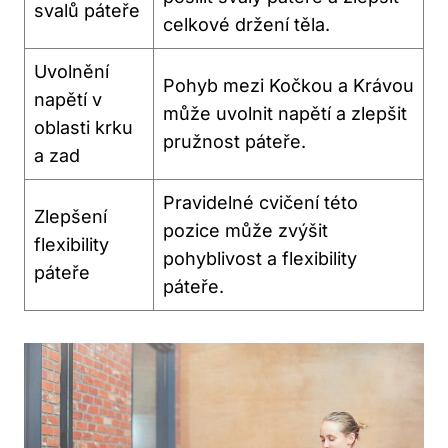
svalů páteře
celkové ⁢držení těla.
Uvolnění
Pohyb mezi Kočkou‌ a​ Krávou
napětí v
může uvolnit napětí a zlepšit
oblasti krku
pružnost páteře.
a zad
Pravidelné cvičení této
Zlepšení
pozice může ⁢zvýšit⁤
flexibility ​
pohyblivost a flexibility
páteře
páteře.