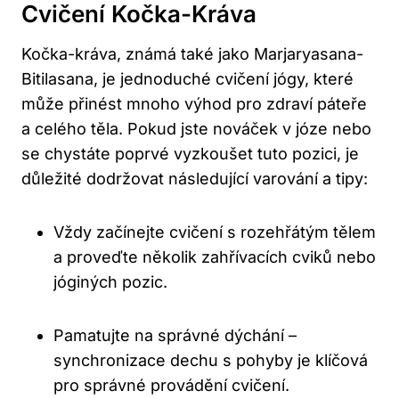
Cvičení Kočka-Kráva
Kočka-kráva, známá také jako Marjaryasana-
Bitilasana, je jednoduché ​cvičení jógy, které
může přinést⁣ mnoho výhod pro zdraví‌ páteře
a celého těla.⁣ Pokud jste nováček v józe nebo
se chystáte poprvé‍ vyzkoušet⁢ tuto​ pozici, je
důležité⁤ dodržovat ⁤následující varování a tipy:
Vždy⁣ začínejte cvičení s rozehřátým‍ tělem
a proveďte​ několik zahřívacích cviků nebo
jóginých pozic.
Pamatujte na‌ správné dýchání –
‍synchronizace dechu s⁢ pohyby je klíčová
pro ⁢správné provádění cvičení.