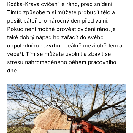
Kočka-Kráva⁣ cvičení je ráno, před snídaní.
Tímto způsobem⁤ si můžete probudit tělo a
posílit páteř pro náročný⁤ den před vámi.
Pokud není možné provést‌ cvičení ráno, je
také ⁣dobrý ⁣nápad⁣ ho zařadit ​do svého
odpoledního rozvrhu, ⁤ideálně mezi obědem a
večeří. Tím se můžete uvolnit ⁣a zbavit ‍se
stresu nahromaděného během pracovního
dne.