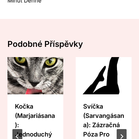
Minut Denně
Podobné Příspěvky
Kočka
Svíčka
(Marjariásana
(Sarvangásan
):
A): Zázračná
Jednoduchý
Póza Pro