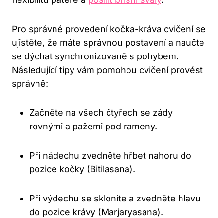
Pro správné provedení ​kočka-kráva cvičení se
ujistěte, že máte správnou‌ postavení a naučte‌
se ‍dýchat⁢ synchronizovaně s pohybem.
Následující tipy‍ vám ⁣pomohou cvičení provést
‌správně:
Začněte na všech čtyřech se zády
rovnými ​a pažemi pod rameny.
Při⁢ nádechu zvedněte hřbet nahoru do​
pozice kočky (Bitilasana).
Při​ výdechu se‍ skloníte a⁤ zvedněte hlavu
do pozice ‍krávy (Marjaryasana).