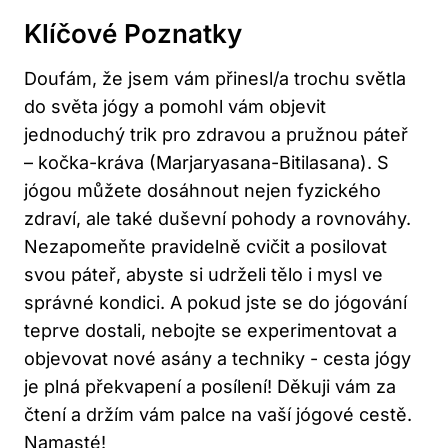
Klíčové Poznatky
Doufám, že jsem ⁣vám⁢ přinesl/a trochu světla
do světa ‌jógy a pomohl vám ⁣objevit
‍jednoduchý trik pro ⁣zdravou ⁢a‍ pružnou ⁣páteř
– kočka-kráva (Marjaryasana-Bitilasana). S
⁤jógou můžete dosáhnout ⁣nejen fyzického
zdraví, ⁣ale také duševní pohody a ‌rovnováhy.
Nezapomeňte pravidelně cvičit a posilovat
svou‍ páteř, abyste si udrželi tělo i mysl ve
‌správné kondici. ⁤A pokud jste ​se​ do jógování
teprve dostali, nebojte⁤ se experimentovat a
objevovat nové asány ⁤a techniky ‌- cesta jógy
je plná překvapení a ‍posílení! Děkuji ⁣vám za
čtení⁣ a držím vám‌ palce na vaší jógové cestě.
Namasté!