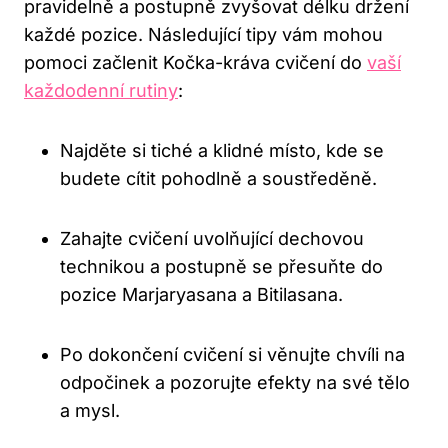
pravidelně a postupně zvyšovat délku držení
každé pozice. Následující tipy⁣ vám ⁢mohou​
pomoci začlenit Kočka-kráva cvičení do
vaší
každodenní rutiny
:
Najděte si tiché‌ a klidné místo, kde se
⁢budete cítit pohodlně ‍a soustředěně.
Zahajte cvičení uvolňující​ dechovou⁣
technikou a postupně se přesuňte do
pozice Marjaryasana a Bitilasana.
Po dokončení cvičení si věnujte chvíli ⁣na
odpočinek a ⁤pozorujte efekty na své tělo
a‍ mysl.