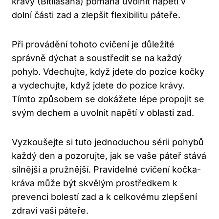
krávy (Bitilasana) pomáhá uvolnit napětí v‍
dolní části zad a zlepšit ⁢flexibilitu ‍páteře.
Při provádění tohoto cvičení je důležité
správně dýchat a soustředit​ se na​ každý
pohyb. ‍Vdechujte, když ⁤jdete do pozice‌ kočky
a vydechujte, když jdete ⁢do pozice krávy.
Tímto způsobem ‍se ⁣dokážete lépe propojit se
svým dechem a uvolnit napětí v‌ oblasti zad.
Vyzkoušejte​ si tuto jednoduchou sérii pohybů
každý den a pozorujte, jak se vaše páteř ‌stává⁤
silnější a pružnější. Pravidelné ‍cvičení kočka-
kráva může být skvělým prostředkem k
prevenci bolestí zad a k celkovému⁤ zlepšení
zdraví vaší ⁢páteře.