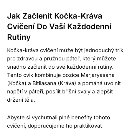
Jak Začlenit⁤ Kočka-Kráva
Cvičení ​do Vaší‍ Každodenní
Rutiny
Kočka-kráva ⁢cvičení může‍ být jednoduchý trik‍
pro zdravou a pružnou páteř, který můžete
snadno začlenit do⁢ své každodenní ⁤rutiny.
Tento cvik ⁤kombinuje pozice Marjaryasana
(Kočka) a Bitilasana (Kráva) a ‌pomáhá uvolnit
napětí ​v ‌páteři, posílit břišní svaly ​a zlepšit
držení těla.
Abyste⁢ si vychutnali plné benefity tohoto
‍cvičení, doporučujeme ho​ praktikovat