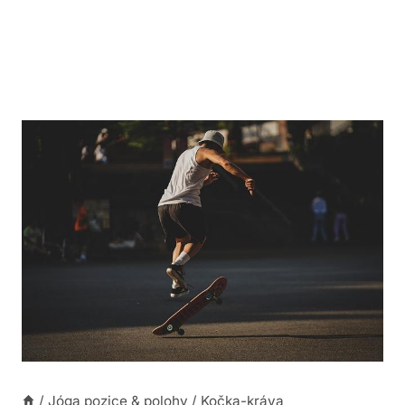
/
Jóga pozice & polohy
/
Kočka-kráva