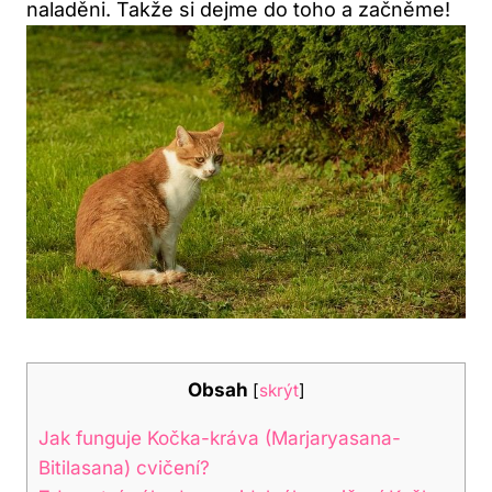
naladěni.⁤ Takže si dejme do toho‌ a⁣ začněme!
Obsah
[
skrýt
]
Jak funguje Kočka-kráva ⁢(Marjaryasana-
Bitilasana)‌ cvičení?