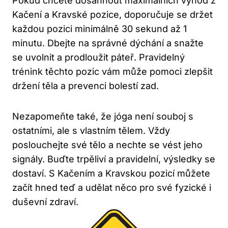
Pokud chcete dosáhnout ​maximálních výhod z
⁣Kačení⁤ a Kravské‌ pozice, doporučuje se držet
každou pozici minimálně 30 sekund⁣ až 1
minutu. Dbejte na správné dýchání a ⁤snažte
se uvolnit ⁤a ⁢prodloužit páteř. Pravidelný
trénink těchto pozic vám může‍ pomoci zlepšit
držení těla a prevenci⁣ bolestí zad.
Nezapomeňte také, že jóga ‌není souboj s‍
ostatními, ale s vlastním tělem. Vždy
poslouchejte​ své tělo a ‍nechte se vést‍ jeho
signály. Buďte trpěliví⁤ a pravidelní,⁤ výsledky se
dostaví.⁤ S Kačením a Kravskou⁤ pozicí můžete
začít⁤ hned teď a udělat‍ něco pro⁤ své fyzické i
duševní zdraví.