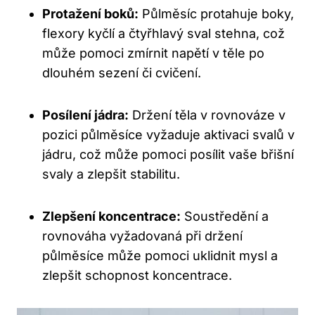
Protažení boků:
Půlměsíc protahuje boky,
flexory kyčlí a čtyřhlavý sval stehna, což
může pomoci zmírnit napětí v těle po
dlouhém sezení či cvičení.
Posílení jádra:
Držení těla v rovnováze v
pozici půlměsíce vyžaduje aktivaci svalů v
jádru, což může pomoci posílit vaše břišní
svaly a zlepšit stabilitu.
Zlepšení koncentrace:
Soustředění a
rovnováha vyžadovaná při držení
půlměsíce může pomoci uklidnit mysl a
zlepšit schopnost koncentrace.