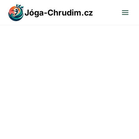
Přeskočit
Jóga-Chrudim.cz
na
obsah