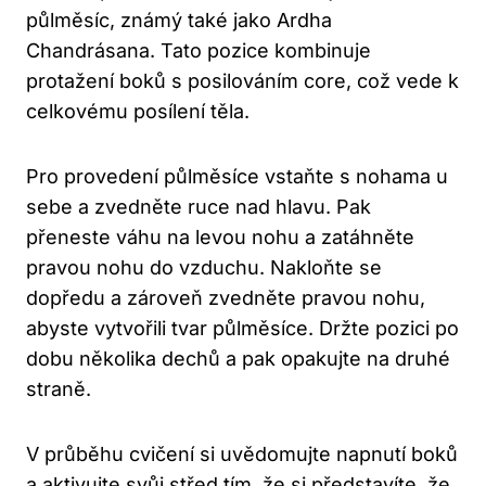
půlměsíc, známý také jako Ardha
Chandrásana. Tato pozice kombinuje
protažení boků s posilováním core, což vede k
celkovému posílení těla.
Pro provedení půlměsíce vstaňte s nohama u
sebe a zvedněte ruce nad hlavu. Pak
přeneste váhu na levou nohu a zatáhněte
pravou nohu do vzduchu. Nakloňte se
dopředu a zároveň zvedněte pravou nohu,
abyste vytvořili tvar půlměsíce. Držte pozici po
dobu několika dechů a pak opakujte na druhé
straně.
V průběhu cvičení si uvědomujte napnutí boků
a aktivujte svůj střed tím, že si představíte, že