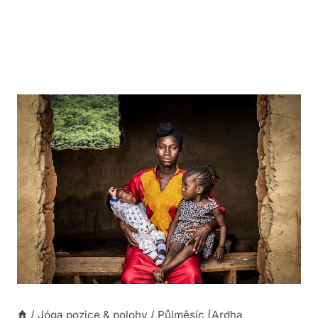
/
Jóga pozice & polohy
/
Půlměsíc (Ardha