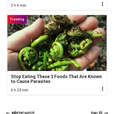
2 h 6 min
Stop Eating These 3 Foods That Are Known
to Cause Parasites
6 h 25 min
Navigace
PŘEDCHOZÍ
DALŠÍ