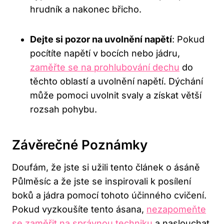
hrudník a nakonec břicho.
Dejte si pozor na uvolnění napětí
: Pokud
pocítíte napětí v bocích nebo jádru,
zaměřte se na prohlubování dechu
do
těchto oblastí a uvolnění napětí. Dýchání
může pomoci uvolnit svaly a získat větší
rozsah pohybu.
Závěrečné Poznámky
Doufám, že jste si užili tento článek o ásáně
Půlměsíc a že jste se inspirovali k posílení
boků a jádra pomocí tohoto účinného cvičení.
Pokud vyzkoušíte tento ásana,
nezapomeňte
se zaměřit na správnou techniku
a naslouchat