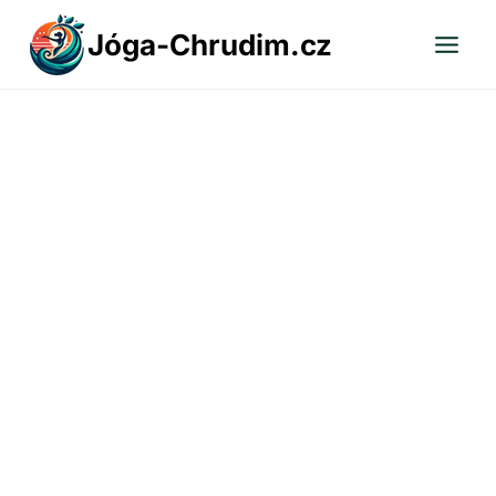
Přeskočit
Jóga-Chrudim.cz
na
obsah