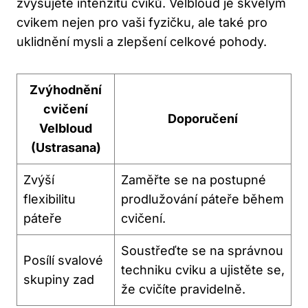
zvyšujete intenzitu cviků. Velbloud je skvělým
cvikem nejen pro vaši fyzičku, ale také pro​
uklidnění mysli a zlepšení celkové pohody.
Zvýhodnění
cvičení
Doporučení
Velbloud
(Ustrasana)
Zvýší
Zaměřte ​se na postupné
flexibilitu
⁣prodlužování​ páteře během
páteře
cvičení.
Soustřeďte se na správnou
Posílí svalové
techniku cviku a ujistěte se,
skupiny‍ zad
že cvičíte pravidelně.