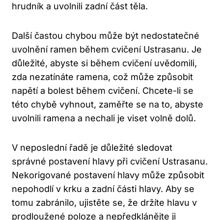
hrudník a uvolnili zadní část těla.
Další častou chybou může být nedostatečné
uvolnění ramen během cvičení Ustrasanu. Je
důležité, abyste si během cvičení uvědomili,
zda nezatínáte ramena, což může ⁢způsobit
napětí a ​bolest během cvičení. Chcete-li se
této chybě vyhnout, zaměřte se na ⁤to, abyste
uvolnili ramena a nechali je viset volně dolů.
V neposlední řadě ⁣je důležité sledovat
⁣správné postavení hlavy⁣ při cvičení Ustrasanu.
Nekorigované postavení hlavy může způsobit
nepohodlí⁣ v krku a zadní části hlavy. ⁣Aby se
tomu ‌zabránilo,⁣ ujistěte se, že držíte hlavu v
prodloužené poloze a nepředklánějte‍ ji