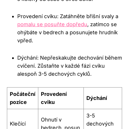
Provedení cviku: Zatáhněte břišní svaly ⁢a
pomalu se posuňte dopředu
, zatímco‌ se
ohýbáte v bedrech a posunujete hrudník
vpřed.
Dýchání: Nepřeskakujte dechování⁣ během
cvičení. Zůstaňte v každé fázi cviku
alespoň 3-5 dechových cyklů.
Počáteční
Provedení‍
Dýchání
pozice
cviku
3-5
Ohnutí v
Klečící
⁤dechových
bedrech, posun