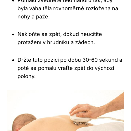
Pomalu zvedněte tělo⁣ nahoru tak, aby
byla váha těla rovnoměrně rozložena na
nohy a paže.
Nakloňte se zpět, dokud ‍neucítíte
protažení v hrudníku​ a zádech.
Držte tuto pozici​ po dobu ⁣30-60​ sekund a
poté se pomalu vraťte zpět do výchozí
polohy.