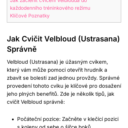
Jak začlenit cvičení Velblouda do
každodenního tréninkového⁤ režimu
Klíčové Poznatky
Jak Cvičit Velbloud (Ustrasana)
Správně
Velbloud ​(Ustrasana) je úžasným cvikem,
který vám může pomoci otevřít hrudník a
zbavit se bolesti‌ zad jednou ​provždy. Správné
provedení tohoto cviku je klíčové pro dosažení
jeho plných benefitů. Zde je několik tipů, jak
cvičit Velbloud správně:
Počáteční pozice: Začněte v klečící pozici
s koleny od sebe o šířce boků.