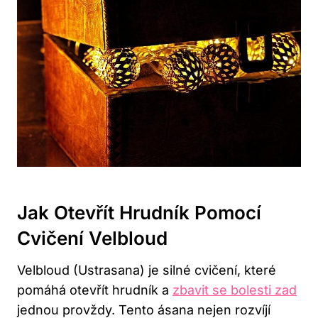
Jak ⁤otevřít Hrudník Pomocí⁢
Cvičení Velbloud
Velbloud⁢ (Ustrasana) je silné cvičení, které
⁢pomáhá otevřít hrudník a
zbavit se bolesti zad
jednou provždy. Tento ásana nejen rozvíjí