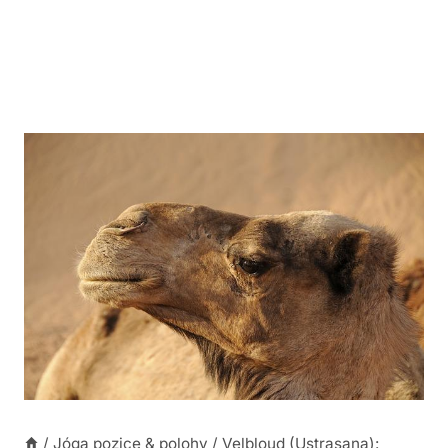
/
Jóga pozice & polohy
/
Velbloud (Ustrasana):