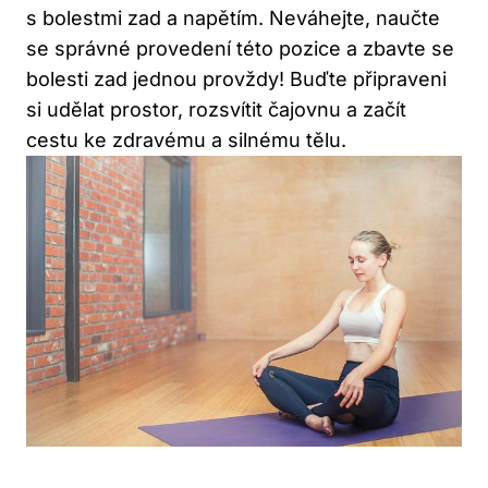
s bolestmi zad‌ a napětím. Neváhejte, naučte
se správné⁣ provedení této pozice ‌a zbavte se
bolesti⁢ zad jednou provždy! Buďte připraveni
si udělat⁤ prostor, rozsvítit čajovnu a začít
cestu ​ke zdravému‍ a silnému tělu.