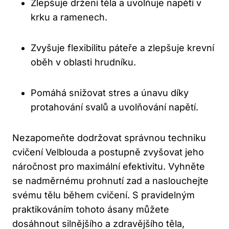
Zlepšuje držení těla a uvolňuje napětí v
krku⁢ a ramenech.
Zvyšuje flexibilitu páteře a zlepšuje krevní
oběh‍ v⁢ oblasti hrudníku.
Pomáhá snižovat stres‍ a únavu díky
protahování svalů a uvolňování napětí.
Nezapomeňte dodržovat ​správnou techniku
cvičení Velblouda a postupně zvyšovat jeho
náročnost pro maximální efektivitu. Vyhněte
se nadměrnému prohnutí ⁤zad a naslouchejte
svému tělu během cvičení. S pravidelným
praktikováním tohoto ásany můžete
dosáhnout silnějšího⁢ a zdravějšího těla,⁣