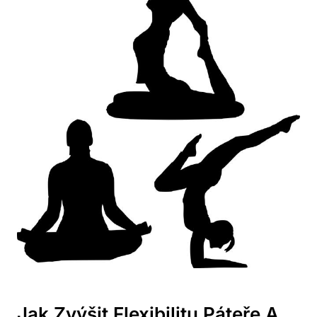
Jak Zvýšit Flexibilitu ⁤páteře A