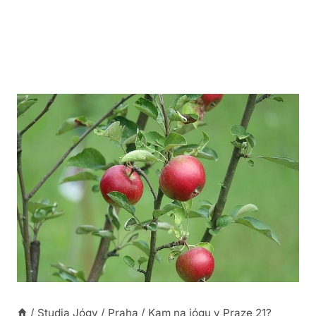
/
Studia Jógy
/
Praha
/
Kam na jógu v Praze 21?