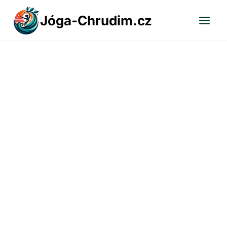
Přeskočit
Jóga-Chrudim.cz
na
obsah