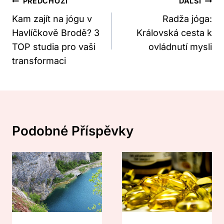
Navigace
PŘEDCHOZÍ
DALŠÍ
Pro
Kam zajít na jógu v
Radža jóga:
Havlíčkově Brodě? 3
Královská cesta k
Příspěvek
TOP studia pro vaši
ovládnutí mysli
transformaci
Podobné Příspěvky