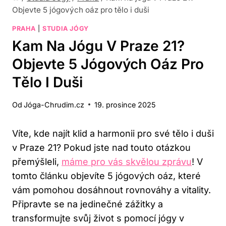
Objevte 5 jógových oáz pro tělo i duši
PRAHA
|
STUDIA JÓGY
Kam Na Jógu V Praze 21?
Objevte 5 Jógových Oáz Pro
Tělo I Duši
Od
Jóga-Chrudim.cz
19. prosince 2025
Víte, kde najít klid a harmonii pro své tělo i duši
v Praze 21? Pokud jste nad touto otázkou
přemýšleli,
máme pro vás skvělou zprávu
! V
tomto článku objevíte 5 jógových oáz, které
vám pomohou dosáhnout rovnováhy a vitality.
Připravte se na jedinečné zážitky a
transformujte svůj život s pomocí jógy v