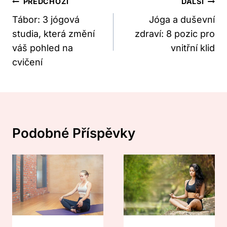
Navigace
PŘEDCHOZÍ
DALŠÍ
Pro
Tábor: 3 jógová
Jóga a duševní
studia, která změní
zdraví: 8 pozic pro
Příspěvek
váš pohled na
vnitřní klid
cvičení
Podobné Příspěvky