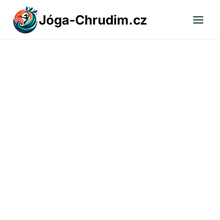
Přeskočit
Jóga-Chrudim.cz
na
obsah