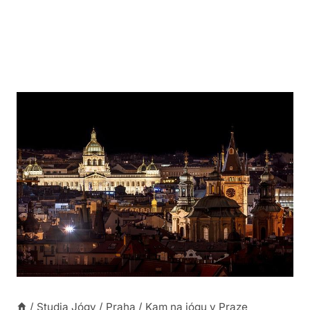
/
Studia Jógy
/
Praha
/
Kam na jógu v Praze