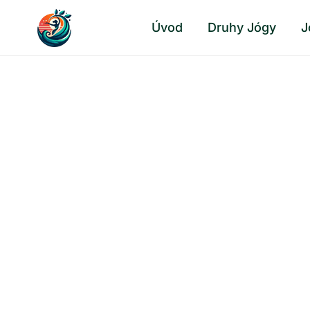
Přeskočit
Úvod
Druhy Jógy
J
na
obsah