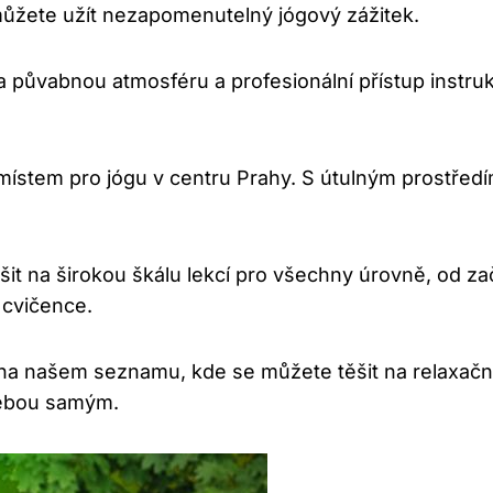
 můžete užít nezapomenutelný jógový zážitek.
 půvabnou atmosféru a profesionální přístup instrukt
místem pro jógu v centru Prahy. S útulným prostřed
it na širokou škálu lekcí pro všechny úrovně, od za
 cvičence.
na našem seznamu, kde se můžete těšit na relaxační 
sebou samým.