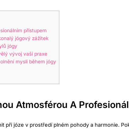
esionálním přístupem
konalý jógový zážitek
ylů jógy
vělý vývoj vaší praxe
volnění mysli během jógy
nou Atmosférou A Profesioná
it při józe v prostředí plném pohody a harmonie. Pok