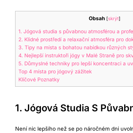
Obsah
[
skrýt
]
1. Jógová studia s půvabnou atmosférou a prof
2. Klidné prostředí a relaxační atmosféra pro do
3. Tipy na místa s bohatou nabídkou různých st
4. Nejlepší instruktoři jógy v Malé Straně pro sk
5. Důmyslné techniky pro lepší koncentraci a u
Top 4 místa pro jógový zážitek
Klíčové Poznatky
1. Jógová Studia S Půvab
Není nic lepšího než se po náročném dni uvoln