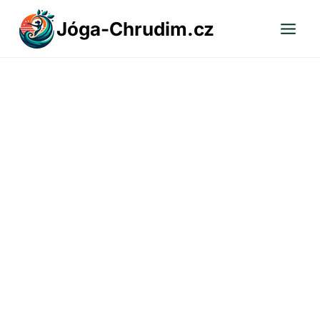
Přeskočit
Jóga-Chrudim.cz
na
obsah