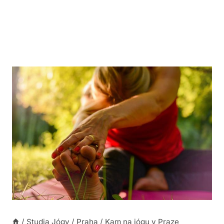
/
Studia Jógy
/
Praha
/
Kam na jógu v Praze