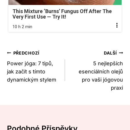
This Mixture ‘Burns’ Fungus Off After The
Very First Use — Try It!
10 h 2 min
Navigace
PŘEDCHOZÍ
DALŠÍ
Pro
Power jóga: 7 tipů,
5 nejlepších
jak začít s tímto
esenciálních olejů
Příspěvek
dynamickým stylem
pro vaši jógovou
praxi
Podobné Příspěvky