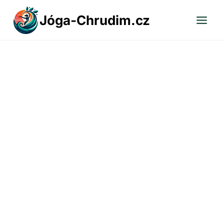
Přeskočit
Jóga-Chrudim.cz
na
obsah