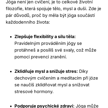
Jóga není jen cvičení, je to celkové životní
filozofie, která spojuje tělo, mysl a duši. Zde je
pár důvodů, proč by měla být jóga součástí
každodenního života:
Zlepšuje flexibility a sílu těla:
Pravidelným prováděním jógy se
protáhneš a posílíš své svaly, což může
pomoci prevenci zranění.
Zklidňuje mysl a snižuje stres:
Díky
dechovým cvičením a meditacím při józe
se naučíš zklidňovat mysl a snižovat
stresové hormony.
Podporuje psychické zdraví:
Jóga může