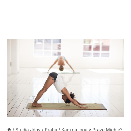
/
Studia Jógy
/
Praha
/
Kam na jógu v Praze Michle?