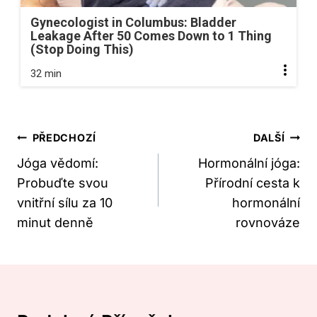
Gynecologist in Columbus: Bladder
Leakage After 50 Comes Down to 1 Thing
(Stop Doing This)
32 min
Navigace
PŘEDCHOZÍ
DALŠÍ
Pro
Jóga vědomí:
Hormonální jóga:
Probuďte svou
Přírodní cesta k
Příspěvek
vnitřní sílu za 10
hormonální
minut denně
rovnováze