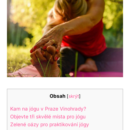
Obsah
[
skrýt
]
Kam na jógu v Praze Vinohrady?
Objevte tři skvělé místa pro jógu
Zelené oázy pro praktikování jógy