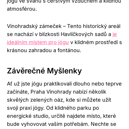
jógu ve svahu s čerstvým vzduchem a klidnou
atmosférou.
Vinohradský zámeček – Tento historický areál
se nachází v blízkosti Havlíčkových sadů a
je
ideálním místem pro jógu
v klidném prostředí s
krásnou zahradou a fontánou.
Závěrečné Myšlenky
Ať už jste jógu praktikovali dlouho nebo teprve
začínáte, Praha Vinohrady nabízí několik
skvělých zelených oáz, kde si můžete užít
svoji praxi jógy. Od klidného parku po
energické studio, určitě najdete místo, které
bude vyhovovat vašim potřebám. Nechte se