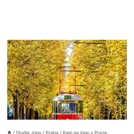
/
Studia Jógy
/
Praha
/
Kam na jógu v Praze