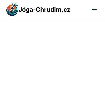
Přeskočit
Jóga-Chrudim.cz
na
obsah