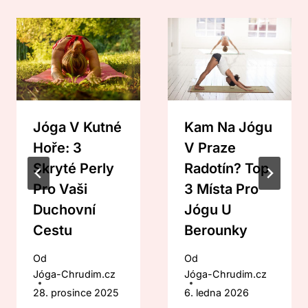
Jóga V Kutné
Kam Na Jógu
Hoře: 3
V Praze
Skryté Perly
Radotín? Top
Pro Vaši
3 Místa Pro
Duchovní
Jógu U
Cestu
Berounky
Od
Od
Jóga-Chrudim.cz
Jóga-Chrudim.cz
28. prosince 2025
6. ledna 2026