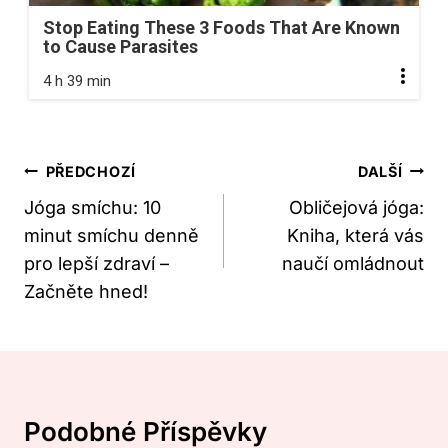
Stop Eating These 3 Foods That Are Known
to Cause Parasites
4 h 39 min
Navigace
PŘEDCHOZÍ
DALŠÍ
Pro
Jóga smíchu: 10
Obličejová jóga:
minut smíchu denně
Kniha, která vás
Příspěvek
pro lepší zdraví –
naučí omládnout
Začněte hned!
Podobné Příspěvky