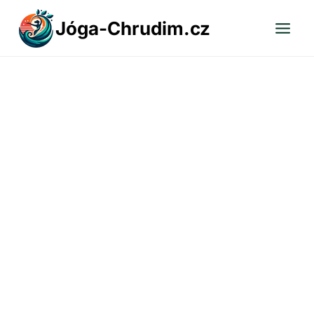
Přeskočit
Jóga-Chrudim.cz
na
obsah