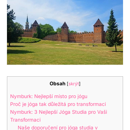
Obsah
[
skrýt
]
Nymburk: Nejlepší místo pro jógu
Proč je jóga tak důležitá pro transformaci
Nymburk: 3 Nejlepší Jóga Studia pro Vaši
Transformaci
Naše doporučení pro jóga studia v