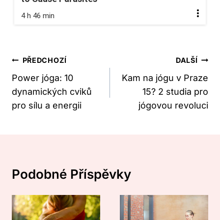
4 h 46 min
Navigace
PŘEDCHOZÍ
DALŠÍ
Pro
Power jóga: 10
Kam na jógu v Praze
dynamických cviků
15? 2 studia pro
Příspěvek
pro sílu a energii
jógovou revoluci
Podobné Příspěvky