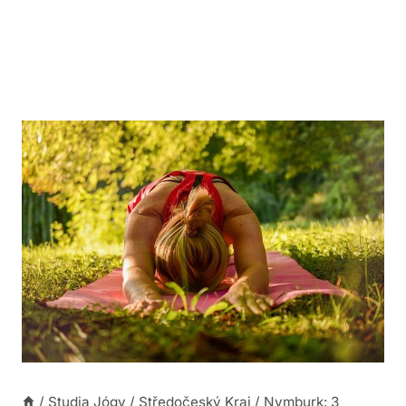
/
Studia Jógy
/
Středočeský Kraj
/
Nymburk: 3