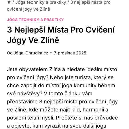
/
Jóga techniky a praktiky
/
3 nejlepší místa pro
cvičení jógy ve Zlíně
JÓGA TECHNIKY A PRAKTIKY
3 Nejlepší Místa Pro Cvičení
Jógy Ve Zlíně
Od
Jóga-Chrudim.cz
7. prosince 2025
Jste ⁤obyvatelem⁤ Zlína a hledáte⁣ ideální místo
pro cvičení​ jógy? Nebo jste turista,​ který se
chce zapojit do místní ‍jóga ⁣komunity během
své návštěvy? V tomto⁤ článku vám‌
představíme 3 nejlepší místa pro cvičení⁢ jógy
‌ve Zlíně, kde můžete‌ najít⁢ klid, harmonii a
posílení těla i mysli. Přečtěte si náš ⁤průvodce
a objevte,‍ kam ⁢vyrazit na svou další‌ jóga