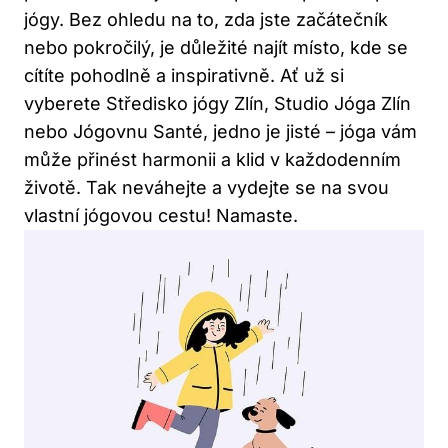
jógy. Bez ohledu na to, ‍zda ⁢jste začátečník
nebo pokročilý, je důležité najít ​místo, kde se‌
cítíte pohodlně a ​inspirativně. Ať už si
vyberete Středisko jógy‌ Zlín,⁢ Studio Jóga Zlín
nebo Jógovnu Santé, jedno ‌je ⁤jisté – jóga⁣ vám
může přinést harmonii‍ a klid v každodenním
‌životě.⁤ Tak neváhejte a vydejte se na‍ svou
vlastní jógovou cestu!⁣ Namaste.