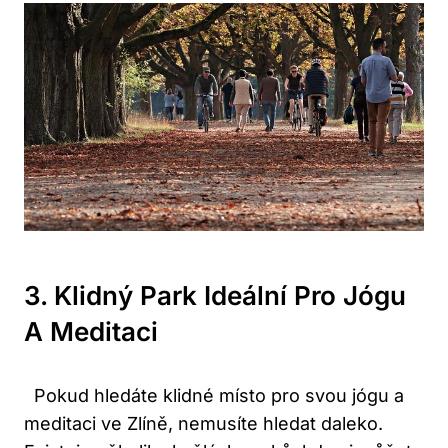
3.⁢ Klidný⁤ Park‍ Ideální Pro Jógu
A⁢ Meditaci
⁣ ⁤ Pokud hledáte klidné ‌místo​ pro svou ⁤jógu a
meditaci ve​ Zlíně, ‌nemusíte hledat daleko.