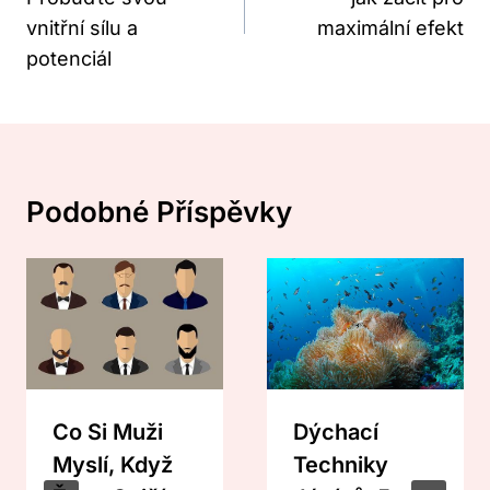
Příspěvek
vnitřní sílu a
maximální efekt
potenciál
Podobné Příspěvky
Co Si Muži
Dýchací
Myslí, Když
Techniky