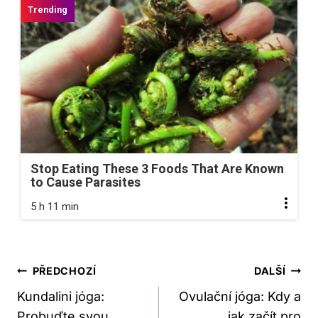
Stop Eating These 3 Foods That Are Known
to Cause Parasites
5 h 11 min
Navigace
PŘEDCHOZÍ
DALŠÍ
Pro
Kundalini jóga:
Ovulační jóga: Kdy a
Probuďte svou
jak začít pro