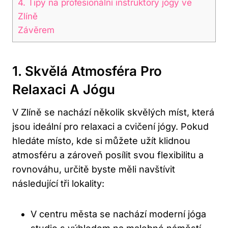
4. Tipy na profesionální instruktory ⁢jógy ve
Zlíně
Závěrem
1.⁣ Skvělá Atmosféra Pro
Relaxaci A Jógu
V ⁤Zlíně se ⁤nachází několik skvělých míst, která⁢
jsou ideální pro relaxaci a cvičení jógy. Pokud
⁢hledáte ‌místo,⁤ kde si⁤ můžete⁢ užít klidnou
atmosféru a zároveň ⁣posílit svou flexibilitu⁤ a ​
rovnováhu, určitě byste​ měli navštívit
následující tři lokality:
V centru města se nachází‌ moderní jóga​