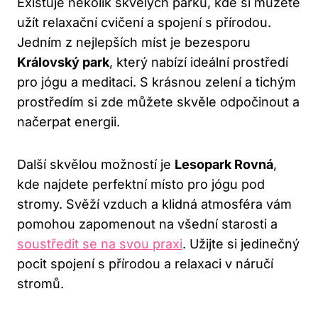
Existuje⁤ několik skvělých ⁤parků, kde si⁣ můžete
užít relaxační cvičení a spojení s přírodou.‍
Jedním z‍ nejlepších míst je bezesporu
Královský park
, který ⁤nabízí⁤ ideální prostředí
pro jógu a meditaci. S krásnou zelení a⁣ tichým⁣
prostředím si zde můžete skvěle odpočinout a
načerpat energii.
Další skvělou možností je‌
Lesopark Rovná
,
kde najdete​ perfektní‌ místo pro jógu⁤ pod
‍stromy. Svěží vzduch a klidná atmosféra vám
pomohou zapomenout na všední​ starosti a
soustředit se na svou praxi
. Užijte si jedinečný
pocit ⁣spojení s přírodou a relaxaci ​v náručí
stromů.