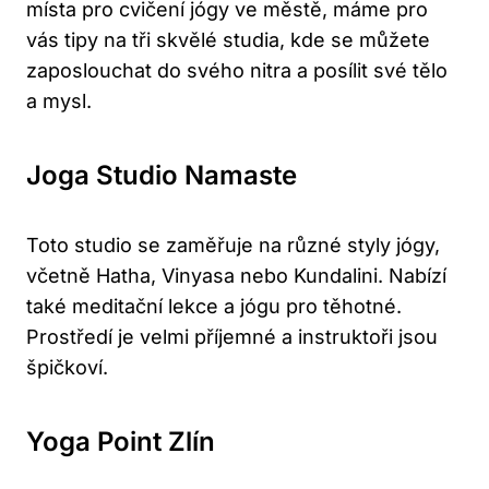
místa pro cvičení jógy⁣ ve ‍městě, máme pro
vás tipy na tři skvělé studia, kde se můžete
‍zaposlouchat do svého nitra⁤ a posílit ⁤své tělo
a mysl.
Joga Studio Namaste
Toto ‍studio se zaměřuje ⁤na různé styly jógy,
včetně ‍Hatha, Vinyasa ⁢nebo ⁢Kundalini.⁤ Nabízí
také meditační lekce a jógu pro ⁤těhotné.⁤
Prostředí je ⁤velmi příjemné a instruktoři⁤ jsou
špičkoví.
Yoga Point Zlín