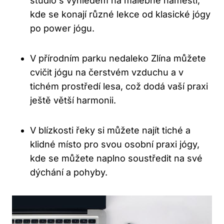
studio s výhledem na malebné náměstí,
kde se konají⁢ různé lekce ‍od klasické jógy
po power jógu.
V⁢ přírodním parku ​nedaleko Zlína můžete
cvičit jógu na čerstvém vzduchu a v
tichém prostředí lesa, ⁢což dodá vaší praxi
ještě větší harmonii.
V blízkosti řeky ⁢si​ můžete najít tiché a
⁢klidné místo ‌pro svou osobní praxi jógy,
‍kde se můžete naplno soustředit ⁢na své
‌dýchání a pohyby.