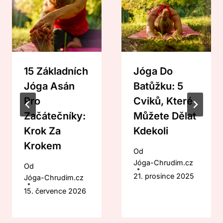
15 Základních
Jóga Do
Jóga Asán
Batůžku: 5
Pro
Cviků, Které
Začátečníky:
Můžete Dělat
Krok Za
Kdekoli
Krokem
Od
Jóga-Chrudim.cz
Od
21. prosince 2025
Jóga-Chrudim.cz
15. července 2026