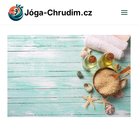
Přeskočit
Jóga-Chrudim.cz
na
obsah