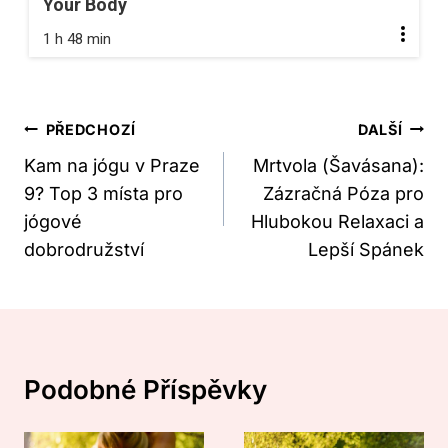
Your Body
1 h 48 min
Navigace
PŘEDCHOZÍ
DALŠÍ
Pro
Kam na jógu v Praze
Mrtvola (Šavásana):
9? Top 3 místa pro
Zázračná Póza pro
Příspěvek
jógové
Hlubokou Relaxaci a
dobrodružství
Lepší Spánek
Podobné Příspěvky