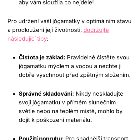
aby vám sloužila co nejdéle!
Pro udržení vaší jógamatky v optimálním stavu
⁤a prodloužení její⁣ životnosti,
dodržujte
následující tipy
:
Čistota ⁤je základ:
Pravidelně čistěte svou
jógamatku ​mýdlem a vodou a nechte ji
dobře ⁤vyschnout před zpětným složením.
Správné skladování:
Nikdy neskladujte​
svoji‍ jógamatku v přímém slunečním
⁤světle nebo na ‌teplém místě, mohlo by⁢
dojít k poškození materiálu.
Použití popruhu:
Pro snadnější transport