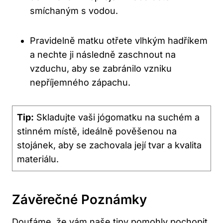
smíchaným s ‍vodou.
Pravidelně matku‍ otřete vlhkým hadříkem ​
a nechte ji následně ⁢zaschnout na
vzduchu, aby se zabránilo vzniku
nepříjemného zápachu.
Tip:
Skladujte ‌vaši⁢ jógomatku‍ na suchém⁤ a
stinném místě, ideálně pověšenou na
stojánek, aby se zachovala ‍její tvar a kvalita
materiálu.
Závěrečné Poznámky
Doufáme, že vám naše tipy ​pomohly pochopit,