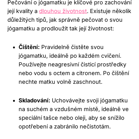
Pečování o jógamatku je klíčové pro zachování
její kvality‍ a​
dlouhou životnost
. Existuje několik
důležitých tipů, jak správně pečovat o svou
jógamatku a ⁢prodloužit tak její životnost:
Čištění:
Pravidelně čistěte‍ svou
jógamatku, ideálně po každém cvičení.
Používejte⁣ neagresivní⁢ čisticí prostředky
nebo vodu s octem a citronem. Po čištění
nechte ⁣matku ​volně ‍zaschnout.
Skladování:
Uchovávejte svoji jógamatku
na suchém a vzdušném‍ místě, ideálně ve
speciální tašce ⁤nebo ​oleji, aby se snížilo
opotřebení a zabránilo ​nečistotám.