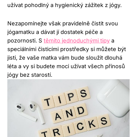
⁢užívat pohodlný a hygienický⁤ zážitek z ​jógy.
Nezapomínejte však pravidelně čistit svou
jógamatku a dávat ​jí⁢ dostatek péče a
pozornosti. S
těmito jednoduchými tipy
​ a
speciálními čisticími prostředky si můžete být⁢
jisti, ​že vaše ​matka vám bude​ sloužit dlouhá
léta a vy​ si budete moci⁤ užívat⁣ všech přínosů
jógy bez starostí.