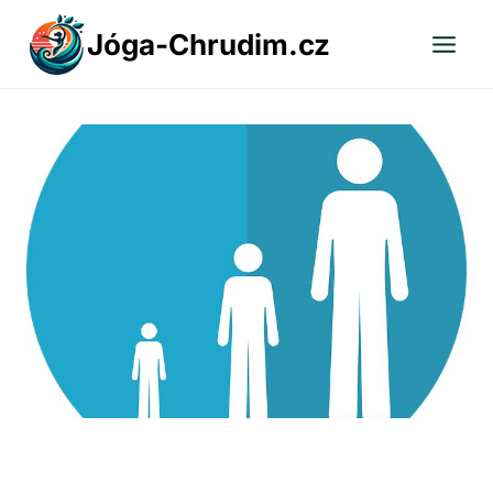
Přeskočit
Jóga-Chrudim.cz
na
obsah