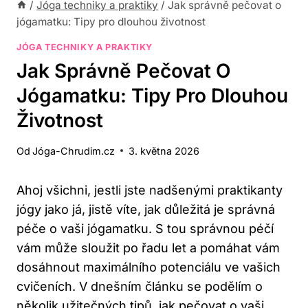
/
Jóga techniky a praktiky
/
Jak správně pečovat o
jógamatku: Tipy pro dlouhou životnost
JÓGA TECHNIKY A PRAKTIKY
Jak Správně Pečovat O
Jógamatku: Tipy Pro Dlouhou
Životnost
Od
Jóga-Chrudim.cz
3. května 2026
Ahoj všichni,⁢ jestli jste nadšenými praktikanty
jógy ‌jako já, jistě víte, jak důležitá je správná
péče o vaši jógamatku. S ⁤tou ⁣správnou péčí
vám může sloužit po řadu let a pomáhat vám
dosáhnout ⁢maximálního⁤ potenciálu ve​ vašich
cvičeních. V dnešním článku⁤ se⁣ podělím ​o
několik‌ užitečných tipů,⁣ jak pečovat o vaši