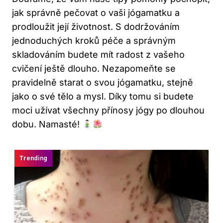
jak⁤ správně ⁤pečovat o vaši jógamatku a
prodloužit její životnost. S dodržováním​
jednoduchých kroků péče a správným‌
skladováním budete mít radost ⁢z vašeho
cvičení ještě dlouho. Nezapomeňte se⁣
pravidelně starat⁢ o svou jógamatku, stejně
jako o své tělo a‍ mysl. Díky tomu si⁣ budete
moci užívat všechny přínosy jógy po dlouhou⁣
dobu. Namasté!