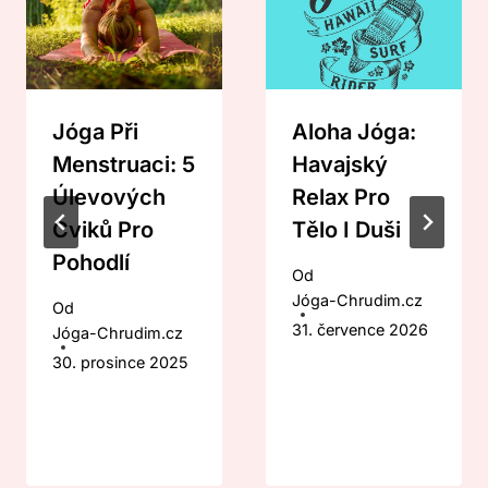
Jóga Při
Aloha Jóga:
Menstruaci: 5
Havajský
Úlevových
Relax Pro
Cviků Pro
Tělo I Duši
Pohodlí
Od
Jóga-Chrudim.cz
Od
31. července 2026
Jóga-Chrudim.cz
30. prosince 2025