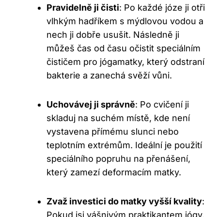
Pravidelně ji čisti
: Po‌ každé ⁢józe ⁢ji otři
⁣vlhkým hadříkem s⁤ mýdlovou vodou a
nech ji⁢ dobře usušit.‌ Následně ji
můžeš čas ​od času ‌očistit speciálním
čističem⁤ pro jógamatky, který odstraní
bakterie a zanechá svěží vůni.
Uchovávej ji správně
: Po cvičení ji
skladuj na suchém místě, kde není
‌vystavena přímému slunci nebo
teplotním extrémům.‍ Ideální‌ je použití
speciálního popruhu na přenášení,‌
který zamezí deformacím matky.
Zvaž ⁤investici do matky vyšší kvality
:
⁢Pokud‍ jsi vášnivým praktikantem jógy,