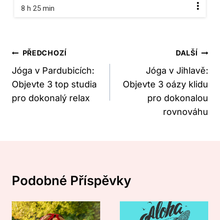
8 h 25 min
Navigace
PŘEDCHOZÍ
DALŠÍ
Pro
Jóga v Pardubicích:
Jóga v Jihlavě:
Objevte 3 top studia
Objevte 3 oázy klidu
Příspěvek
pro dokonalý relax
pro dokonalou
rovnováhu
Podobné Příspěvky