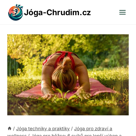
Přeskočit
Jóga-Chrudim.cz
na
obsah
/
Jóga techniky a praktiky
/
Jóga pro zdraví a
wellness
/
Jóga pro běžce: 6 cviků pro lepší výkon a