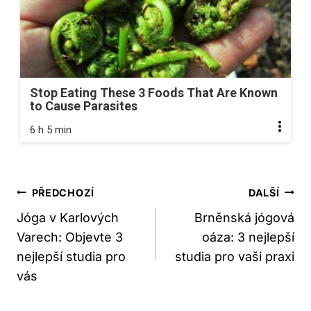
Stop Eating These 3 Foods That Are Known
to Cause Parasites
6 h 5 min
Navigace
PŘEDCHOZÍ
DALŠÍ
Pro
Jóga v Karlových
Brněnská jógová
Varech: Objevte 3
oáza: 3 nejlepší
Příspěvek
nejlepší studia pro
studia pro vaši praxi
vás