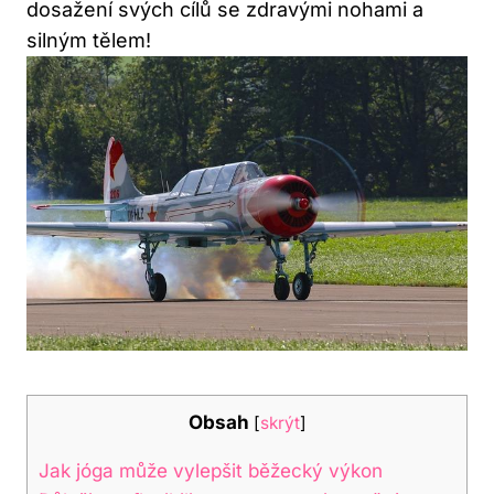
dosažení svých cílů se zdravými nohami a
silným tělem!
Obsah
[
skrýt
]
Jak jóga může vylepšit běžecký výkon