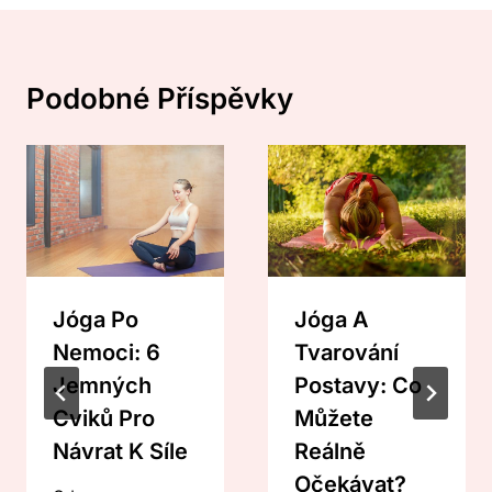
Podobné Příspěvky
Jóga Po
Jóga A
Nemoci: 6
Tvarování
Jemných
Postavy: Co
Cviků Pro
Můžete
Návrat K Síle
Reálně
Očekávat?