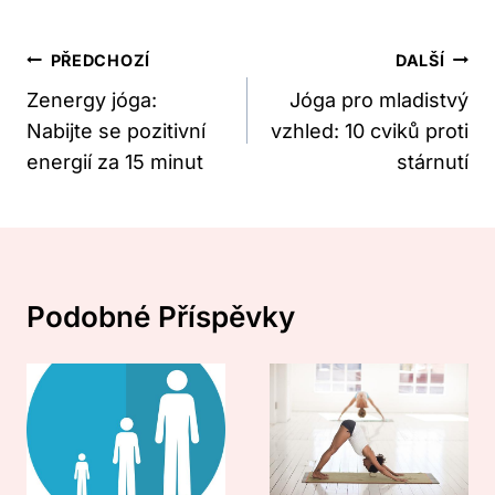
Navigace
PŘEDCHOZÍ
DALŠÍ
Pro
Zenergy jóga:
Jóga pro mladistvý
Nabijte se pozitivní
vzhled: 10 cviků proti
Příspěvek
energií za 15 minut
stárnutí
Podobné Příspěvky