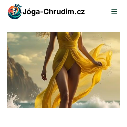
Přeskočit
Jóga-Chrudim.cz
na
obsah