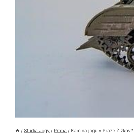
/
Studia Jógy
/
Praha
/
Kam na jógu v Praze Žižkov? 