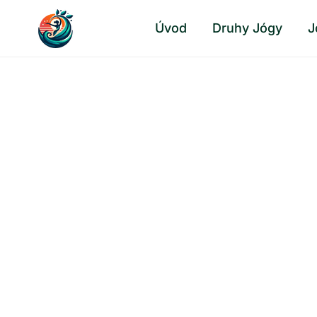
Přeskočit
Úvod
Druhy Jógy
J
na
obsah