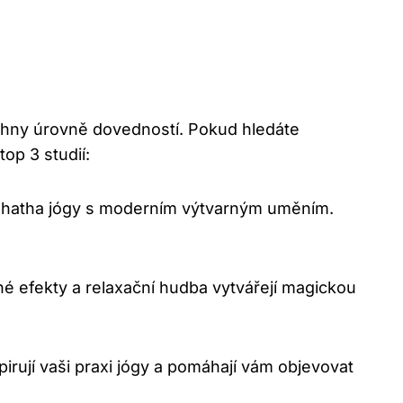
šechny úrovně dovedností. Pokud hledáte
top 3 studií:
ky hatha jógy s moderním výtvarným uměním.
lné efekty a relaxační hudba vytvářejí magickou
pirují vaši praxi jógy a pomáhají vám objevovat