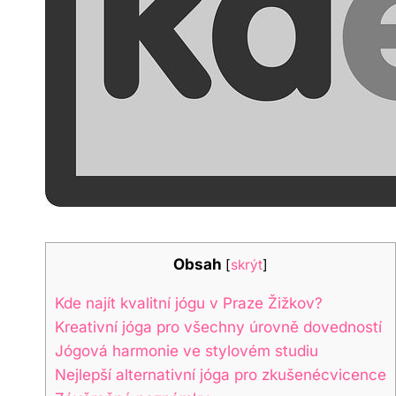
Obsah
[
skrýt
]
Kde najít kvalitní jógu v Praze Žižkov?
Kreativní jóga pro všechny úrovně dovedností
Jógová harmonie ve stylovém studiu
Nejlepší alternativní jóga pro zkušenécvicence