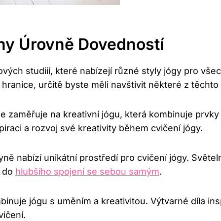
hny Úrovně Dovedností
ových studiií, které nabízejí různé styly jógy pro v
hranice, určitě byste měli navštívit některé z těchto 
se zaměřuje na kreativní jógu, která kombinuje prv
spiraci a rozvoj své kreativity během cvičení jógy.
yně nabízí unikátní prostředí pro cvičení jógy. Světe
e do
hlubšího spojení se sebou samým
.
inuje jógu s uměním a kreativitou. Výtvarné díla ins
ičení.