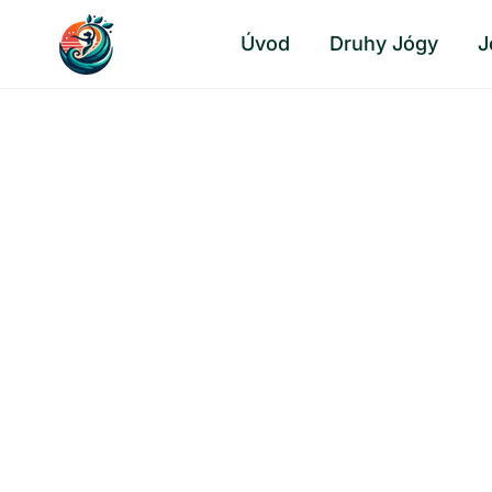
Přeskočit
Úvod
Druhy Jógy
J
na
obsah