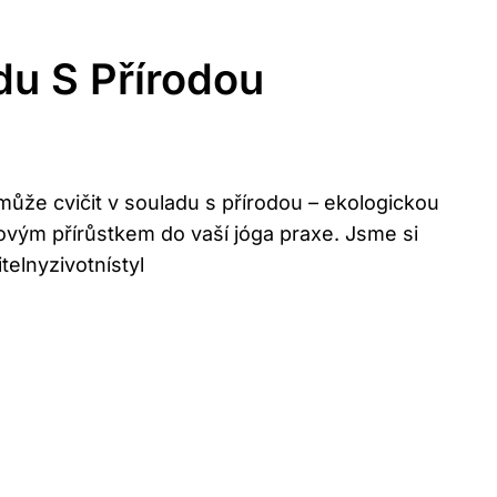
du S Přírodou
ůže cvičit v souladu s přírodou – ekologickou
novým přírůstkem do vaší jóga praxe. Jsme si
elnyzivotnístyl