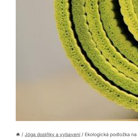
/
Jóga doplňky a vybavení
/
Ekologická podložka na 