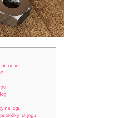
 přírodou
u?
ogu
jogí
ky na jogu
 podložky na jogu