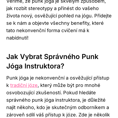
Věříme, že punk jóga‍ je skvělým způsobem,
jak rozbit‌ stereotypy a přinést do vašeho‌
života nový, osvěžující pohled⁣ na jógu.⁢ Přidejte
se k nám a ⁣objevte všechny benefity, které
tato nekonvenční forma cvičení⁢ má k
nabídnutí!
Jak Vybrat Správného Punk
Jóga Instruktora?
Punk jóga je nekonvenční⁤ a osvěžující⁣ přístup
k ⁤
tradiční józe
, ⁣který může být pro⁤ mnohé
osvobozující zkušeností. Pokud hledáte
správného punk jóga instruktora, je⁢ důležité
najít někoho, kdo ⁤je skutečným odborníkem ⁣a
zároveň ​sdílí váš přístup k józe. Zde je‍ několik