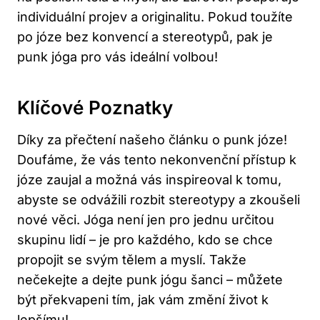
individuální projev a‌ originalitu. Pokud toužíte
po józe bez konvencí a stereotypů, pak je
punk jóga pro⁢ vás ideální volbou!
Klíčové Poznatky
Díky ‌za přečtení‍ našeho článku o punk józe!
Doufáme,‌ že vás tento nekonvenční přístup k
józe zaujal a ​možná ‌vás inspireoval k tomu,
abyste se odvážili rozbit stereotypy‌ a zkoušeli
nové věci. Jóga ‌není⁢ jen pro jednu určitou ​
skupinu lidí⁤ – ‍je pro každého, kdo se chce
propojit se svým tělem ⁣a myslí. Takže
nečekejte a dejte‍ punk jógu šanci – můžete
být překvapeni tím, jak vám změní život​ k ​
lepšímu!