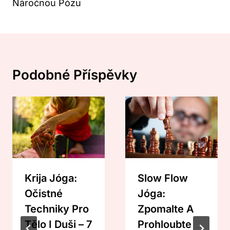
Náročnou Pózu
Podobné Příspěvky
Krija Jóga:
Slow Flow
Očistné
Jóga:
Techniky Pro
Zpomalte A
Tělo I Duši – 7
Prohloubte