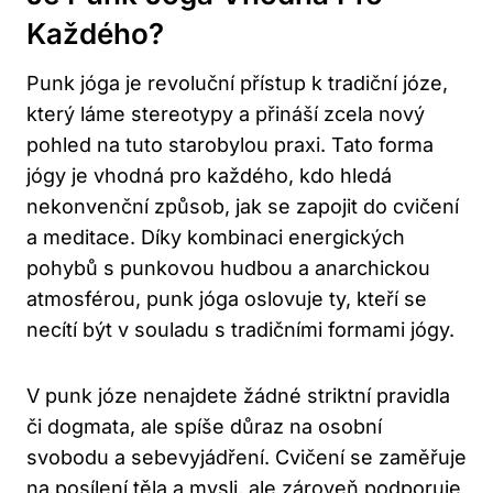
Každého?
Punk ⁣jóga je revoluční⁣ přístup k‌ tradiční ‌józe,
který láme‌ stereotypy a ‌přináší zcela nový
pohled⁣ na tuto ⁢starobylou praxi. Tato forma
jógy je vhodná pro každého, kdo hledá
⁢nekonvenční ​způsob, ‌jak se ‌zapojit do cvičení ​
a ⁤meditace.​ Díky kombinaci energických
pohybů s punkovou hudbou a ⁣anarchickou⁣
atmosférou, punk ⁣jóga oslovuje‌ ty, kteří‌ se
necítí být v souladu s tradičními formami⁢ jógy.
V punk ‍józe nenajdete žádné striktní pravidla
či dogmata, ale spíše důraz​ na osobní
svobodu a ‌sebevyjádření. Cvičení se zaměřuje
na posílení těla a ⁢mysli, ale ‌zároveň podporuje