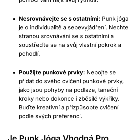
Nesrovnávejte se s ostatními:
Punk jóga
je o individualitě a sebevyjádření. Nechte​
stranou srovnávání se s ostatními‌ a
soustřeďte‌ se na ⁢svůj vlastní pokrok a ​
pohodlí.
Použijte punkové prvky:
⁣Nebojte ⁤se
přidat do svého cvičení punkové prvky,‍
jako jsou pohyby na podlaze, taneční
kroky nebo dokonce i zběsilé výkřiky.
Buďte kreativní ​a přizpůsobte cvičení
podle svých preferencí.
Je Punk Jóga Vhodná Pro‌