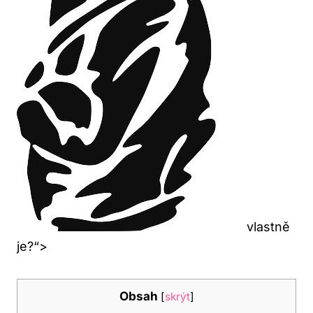
vlastně
je?“>
Obsah
[
skrýt
]