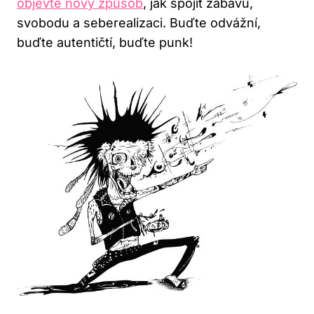
objevte nový způsob
, jak spojit ‌zábavu,
svobodu ‍a seberealizaci. Buďte odvážní,
buďte ​autentičtí, buďte punk!