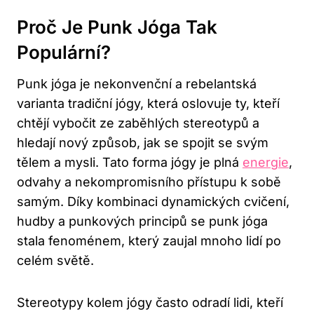
Proč ​je Punk Jóga Tak
Populární?
Punk jóga⁤ je nekonvenční a rebelantská
‌varianta ​tradiční jógy,⁢ která ‍oslovuje ty, ‍kteří
chtějí⁢ vybočit ze zaběhlých stereotypů ‍a ​
hledají nový způsob, jak se ​spojit⁢ se⁤ svým
tělem a mysli. Tato ⁢forma jógy je plná
energie
,
odvahy a nekompromisního přístupu⁣ k sobě
⁣samým.​ Díky kombinaci dynamických cvičení,
hudby a punkových principů ⁢se punk⁢ jóga
stala fenoménem, ⁢který zaujal mnoho ⁣lidí po
celém světě.
Stereotypy kolem jógy často ​odradí lidi, kteří