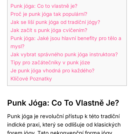
Punk​ jóga: Co⁣ to vlastně je?
Proč ​je punk jóga tak populární?
Jak ‍se ​liší punk jóga od tradiční jógy?
Jak začít s punk jóga cvičením?
Punk jóga: Jaké jsou hlavní⁣ benefity pro tělo a⁣
mysl?
Jak vybrat správného punk jóga instruktora?
Tipy pro začátečníky v punk ​józe
Je punk jóga vhodná pro‌ každého?
Klíčové Poznatky
Punk​ Jóga: Co⁣ To Vlastně Je?
Punk jóga je revoluční přístup k této tradiční
indické praxi, který se odlišuje od klasických
forem‍ jógy.⁤ Tato nekonvenční forma jógy