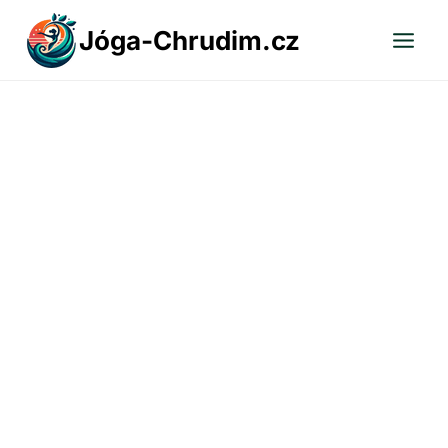
Přeskočit
Jóga-Chrudim.cz
na
obsah