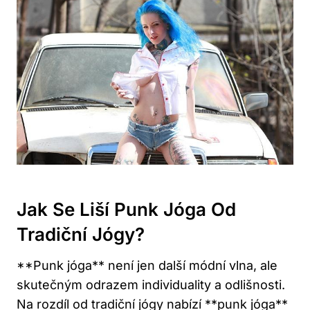
Jak ‍se ​liší Punk Jóga Od
Tradiční Jógy?
**Punk jóga** není jen další ⁤módní vlna,‍ ale
⁤skutečným ⁢odrazem individuality a‍ odlišnosti.
Na ‌rozdíl od tradiční jógy nabízí ⁤**punk jóga** ​