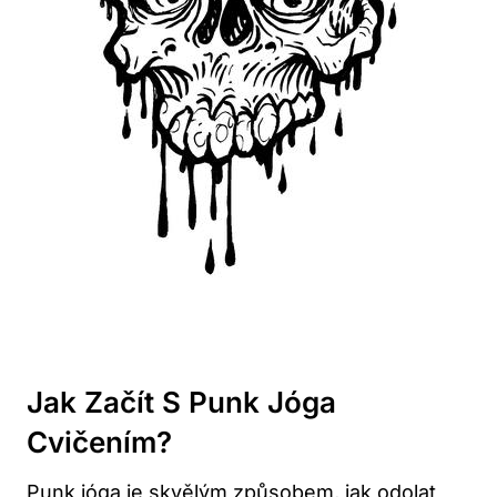
Jak Začít S Punk Jóga
Cvičením?
Punk jóga⁢ je skvělým ‌způsobem, jak odolat