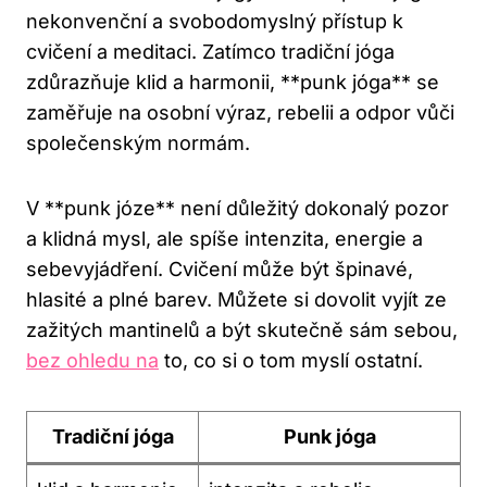
nekonvenční a svobodomyslný přístup k
cvičení a meditaci. Zatímco tradiční⁣ jóga
zdůrazňuje klid a harmonii, **punk ‌jóga** se
zaměřuje na osobní výraz, rebelii ​a odpor vůči
společenským ​normám.
V **punk józe** není důležitý dokonalý pozor
a klidná mysl, ale spíše intenzita, energie a⁢
sebevyjádření. Cvičení ⁤může ‌být⁢ špinavé,
hlasité⁣ a plné barev. Můžete si dovolit vyjít ze
zažitých mantinelů ‌a‍ být skutečně sám sebou,
bez ohledu na
to, ‍co ‍si⁤ o ⁢tom myslí ostatní.
Tradiční ​jóga
Punk jóga