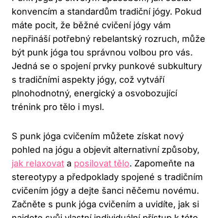
konvencím a​ standardům tradiční jógy. Pokud
máte pocit, že běžné cvičení ​jógy‍ vám
nepřináší potřebný rebelantský rozruch, může
být punk jóga tou správnou​ volbou pro vás.‌
Jedná ‍se o⁢ spojení prvky‌ punkové subkultury‌
s tradičními aspekty‍ jógy,⁢ což vytváří
plnohodnotný, energický a osvobozující
trénink pro‌ tělo i mysl.
S punk jóga cvičením můžete ​získat nový
pohled ‍na jógu a objevit alternativní způsoby,
jak relaxovat
a ⁣
posilovat tělo
. ⁢Zapomeňte na
stereotypy a⁣ předpoklady spojené⁢ s tradičním
cvičením​ jógy ‌a⁢ dejte šanci něčemu novému.
Začněte s punk jóga cvičením​ a uvidíte, jak si
najdete svůj vlastní individuální přístup k‌ této