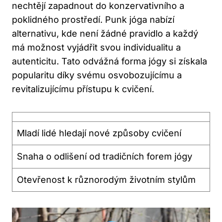
nechtějí zapadnout do konzervativního a
poklidného prostředí.⁤ Punk jóga nabízí‍
alternativu, kde není ​žádné pravidlo a⁢ každý
má možnost vyjádřit svou individualitu a
autenticitu. Tato odvážná forma ⁢jógy si⁤ získala
popularitu díky ⁤svému osvobozujícímu a
revitalizujícímu přístupu‍ k cvičení.
Mladí lidé ‌hledají nové způsoby cvičení
Snaha o odlišení od tradičních‍ forem jógy
Otevřenost‌ k různorodým životním stylům