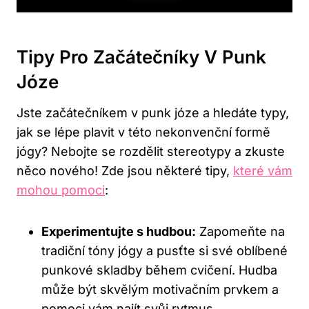
Tipy Pro Začátečníky V Punk ​
Józe
Jste začátečníkem v punk józe​ a hledáte typy,
jak⁤ se ⁤lépe plavit v‍ této nekonvenční‌ formě
jógy? Nebojte se rozdělit stereotypy a zkuste
něco nového! Zde jsou některé ‌tipy, ​
které vám
‌mohou pomoci
:
Experimentujte s ​hudbou:
Zapomeňte na
tradiční tóny jógy a pusťte si ‍své‌ oblíbené
punkové skladby během cvičení. Hudba
může být skvělým motivačním⁣ prvkem⁣ a
pomoci vám najít svůj ​rytmus.