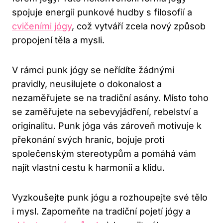
spojuje ​energii punkové⁢ hudby s filosofií a
cvičeními jógy
, ‍což vytváří ‍zcela‍ nový způsob
propojení těla⁢ a⁤ mysli.
V rámci punk⁢ jógy se neřídíte​ žádnými
‌pravidly, neusilujete o dokonalost ​a
nezaměřujete se na ⁤tradiční asány. ⁢Místo toho
se zaměřujete na sebevyjádření, rebelství a
originalitu. Punk jóga vás zároveň motivuje k
⁣překonání ​svých hranic, bojuje proti
společenským stereotypům a pomáhá vám
najít vlastní cestu k harmonii a klidu.
Vyzkoušejte punk jógu a rozhoupejte⁣ své tělo
i mysl. Zapomeňte na⁤ tradiční pojetí jógy a⁤