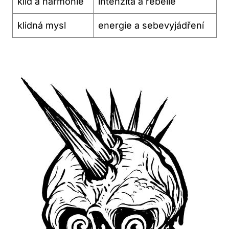
klid ‍a harmonie
intenzita a rebelie
klidná mysl
energie ​a sebevyjádření