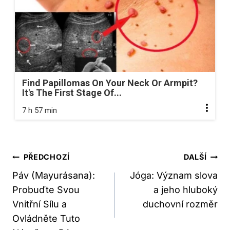
Find Papillomas On Your Neck Or Armpit?
It's The First Stage Of...
7 h 57 min
Navigace
PŘEDCHOZÍ
DALŠÍ
Pro
Páv (Mayurásana):
Jóga: Význam slova
Probuďte Svou
a jeho hluboký
Příspěvek
Vnitřní Sílu a
duchovní rozměr
Ovládněte Tuto