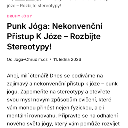
józe – Rozbijte stereotypy!
DRUHY JÓGY
Punk Jóga: Nekonvenční
Přístup K Józe – Rozbijte
Stereotypy!
Od
Jóga-Chrudim.cz
11. ledna 2026
Ahoj, milí čtenáři! Dnes se podíváme na
zajímavý a nekonvenční přístup ‍k józe – punk
jógu. Zapomeňte na stereotypy a otevřete
svou ‍mysl ⁤novým ​způsobům cvičení, které
vám mohou přinést nejen fyzickou, ale i
mentální ⁢rovnováhu. Připravte se na odhalení‌
nového světa‌ jógy, který​ vám pomůže rozvíjet