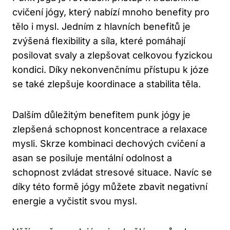
cvičení jógy,​ který ⁤nabízí mnoho⁤ benefity pro
tělo i mysl. Jedním z⁤ hlavních benefitů je
zvýšená flexibility ‍a síla, které pomáhají
posilovat svaly a⁤ zlepšovat celkovou fyzickou
kondici. Díky nekonvenčnímu přístupu k józe
se také zlepšuje koordinace ‌a stabilita těla.
Dalším důležitým benefitem punk‌ jógy ⁤je
zlepšená schopnost koncentrace a ‍relaxace
mysli. Skrze kombinaci ‌dechových cvičení a
asan se posiluje mentální​ odolnost a
schopnost zvládat stresové‌ situace. Navíc ⁤se
díky této ⁣formě‌ jógy můžete zbavit‌ negativní‌
energie a vyčistit svou mysl.