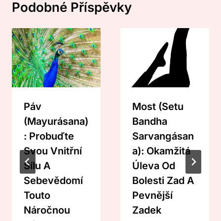
Podobné Příspěvky
Páv
Most (Setu
(Mayurásana)
Bandha
: Probuďte
Sarvangásan
Svou Vnitřní
A): Okamžitá
Sílu A
Úleva Od
Sebevědomí
Bolesti Zad A
Touto
Pevnější
Náročnou
Zadek