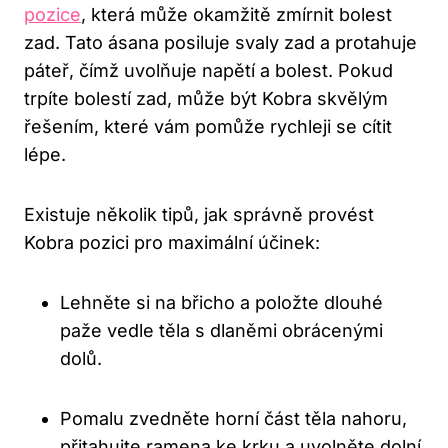
pozice
, která může okamžitě zmírnit bolest
zad. Tato ásana posiluje svaly zad a protahuje
páteř, čímž uvolňuje napětí a bolest. Pokud
trpíte bolestí zad, může být Kobra skvělým
řešením, které vám pomůže rychleji se cítit
lépe.
Existuje několik tipů, jak správně provést
Kobra pozici pro maximální účinek:
Lehněte si na břicho a položte dlouhé
paže vedle těla s dlaněmi obrácenými
dolů.
Pomalu zvedněte horní část těla nahoru,
přitahujte ramena ke krku a uvolněte dolní