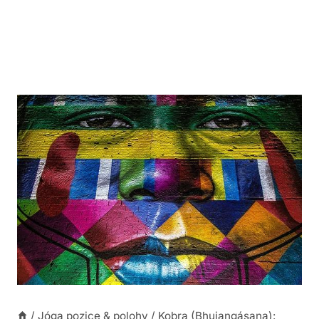
/
Jóga pozice & polohy
/
Kobra (Bhujangásana):