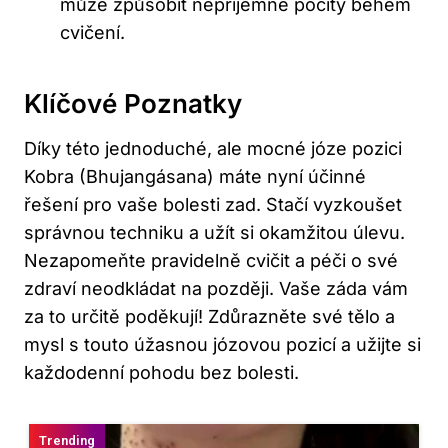
může způsobit nepříjemné pocity během
cvičení.
Klíčové Poznatky
Díky této jednoduché, ale mocné józe pozici
Kobra (Bhujangásana) máte nyní účinné
řešení pro vaše bolesti zad. Stačí vyzkoušet
správnou techniku a užít si okamžitou úlevu.
Nezapomeňte pravidelně cvičit a péči o své
zdraví neodkládat na později. Vaše záda vám
za to určitě poděkují! Zdůrazněte své tělo a
mysl s touto úžasnou józovou pozicí a užijte si
každodenní pohodu bez bolesti.