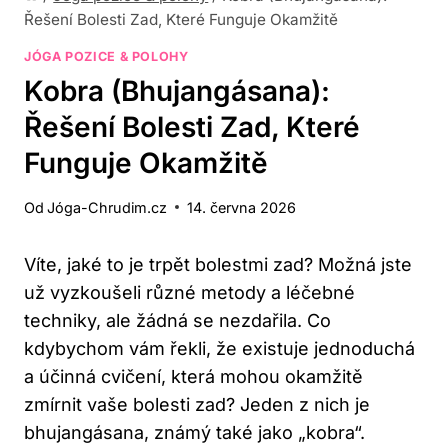
Řešení Bolesti Zad, Které Funguje Okamžitě
JÓGA POZICE & POLOHY
Kobra (Bhujangásana):
Řešení Bolesti Zad, Které
Funguje Okamžitě
Od
Jóga-Chrudim.cz
14. června 2026
Víte, jaké to je trpět bolestmi zad? Možná jste
už vyzkoušeli různé metody a léčebné
techniky, ale žádná se nezdařila. Co
kdybychom vám řekli, že existuje jednoduchá
a účinná cvičení, která mohou okamžitě
zmírnit vaše bolesti zad? Jeden z nich je
bhujangásana, známý také jako „kobra“.