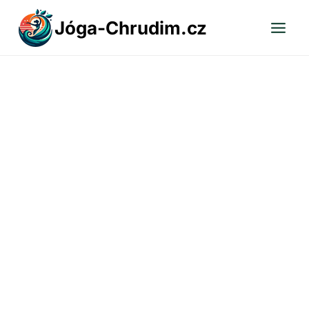
Přeskočit
Jóga-Chrudim.cz
na
obsah