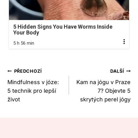
5 Hidden Signs You Have Worms Inside
Your Body
5 h 56 min
Navigace
PŘEDCHOZÍ
DALŠÍ
Pro
Mindfulness v józe:
Kam na jógu v Praze
5 technik pro lepší
7? Objevte 5
Příspěvek
život
skrytých perel jógy