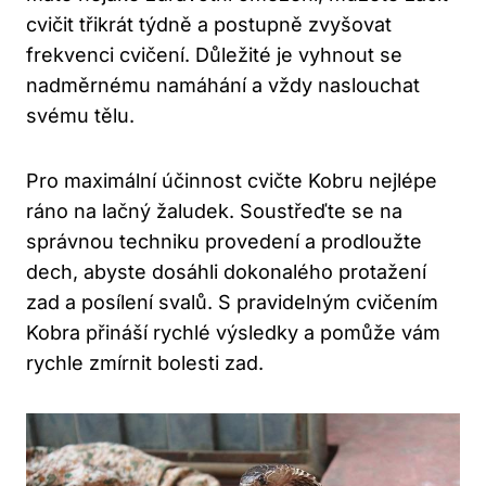
cvičit třikrát týdně a postupně zvyšovat
frekvenci cvičení. Důležité je vyhnout se
nadměrnému namáhání a vždy naslouchat
svému tělu.
Pro maximální účinnost cvičte Kobru nejlépe
ráno na lačný žaludek. Soustřeďte se na
správnou techniku provedení a prodloužte
dech, abyste dosáhli dokonalého protažení
zad a posílení svalů. S pravidelným cvičením
Kobra přináší rychlé výsledky a pomůže vám
rychle zmírnit bolesti zad.