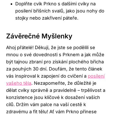
Doplňte cvik Prkno s dalšími cviky na
posílení břišních svalů, jako jsou nohy do
stojky nebo zakřivení páteře.
Závěrečné Myšlenky
Ahoj přátelé! Děkuji, že jste se podělili se
mnou o své dovednosti s Prknem a jak může
být tajnou zbraní pro získání plochého břicha
za pouhých 30 dní. Doufám, že tento článek
vás inspiroval k zapojení do cvičení a
posílení
vašeho těla
. Nezapomeňte, že důležité je
dělat cviky správně a pravidelně – trpělivost a
konzistence jsou klíčové k dosažení vašich
cílů. Držím vám palce na vaší cestě k
zdravému a fit tělu! Ať vám Prkno přinese