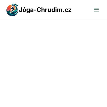
Přeskočit
Jóga-Chrudim.cz
na
obsah