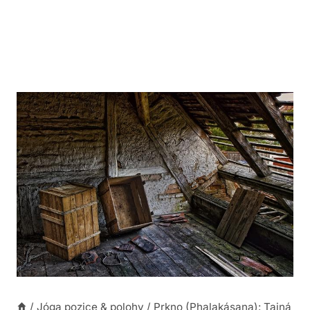
/
Jóga pozice & polohy
/
Prkno (Phalakásana): Tajná