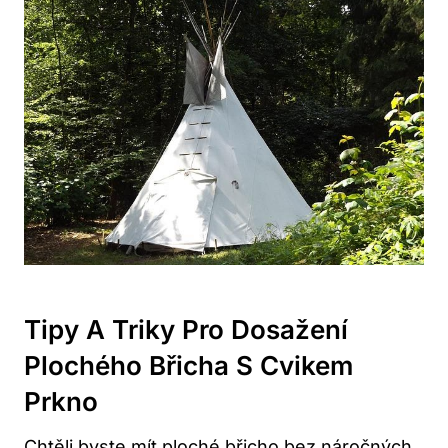
Tipy A Triky Pro Dosažení
Plochého Břicha S Cvikem
Prkno
Chtěli byste mít ploché břicho bez náročných