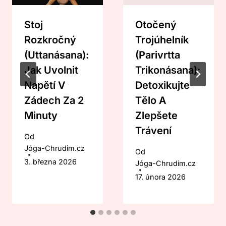
Stoj
Otočený
Rozkročný
Trojúhelník
(Uttanásana):
(Parivrtta
Jak Uvolnit
Trikonásana):
Napětí V
Detoxikujte
Zádech Za 2
Tělo A
Minuty
Zlepšete
Trávení
Od
Jóga-Chrudim.cz
Od
3. března 2026
Jóga-Chrudim.cz
17. února 2026