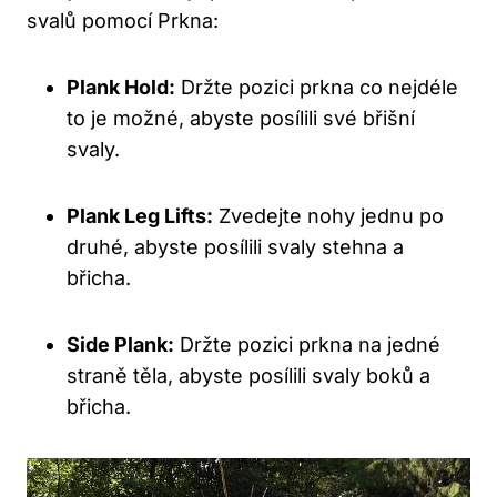
svalů pomocí Prkna:
Plank Hold:
Držte pozici prkna co nejdéle
to je možné, abyste posílili své břišní
svaly.
Plank Leg Lifts:
Zvedejte nohy jednu po
druhé, abyste posílili svaly stehna a
břicha.
Side Plank:
Držte pozici prkna na jedné
straně těla, abyste posílili svaly boků a
břicha.