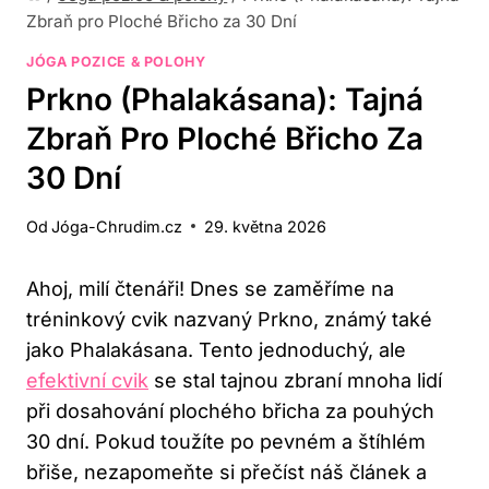
Zbraň pro Ploché Břicho za 30 Dní
JÓGA POZICE & POLOHY
Prkno (Phalakásana): Tajná
Zbraň Pro Ploché Břicho Za
30 Dní
Od
Jóga-Chrudim.cz
29. května 2026
Ahoj, milí čtenáři! Dnes se zaměříme na
tréninkový cvik nazvaný Prkno, známý také
jako Phalakásana. Tento jednoduchý, ale
efektivní cvik
se stal tajnou zbraní mnoha lidí
při dosahování plochého břicha za pouhých
30 dní. Pokud toužíte po pevném a štíhlém
břiše, nezapomeňte si přečíst náš článek a