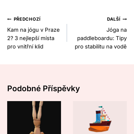
Navigace
PŘEDCHOZÍ
DALŠÍ
Pro
Kam na jógu v Praze
Jóga na
2? 3 nejlepší místa
paddleboardu: Tipy
Příspěvek
pro vnitřní klid
pro stabilitu na vodě
Podobné Příspěvky