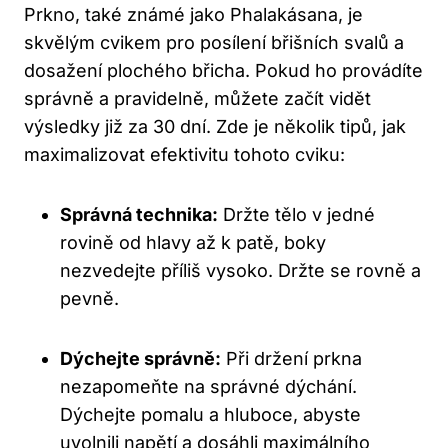
Prkno, také známé jako Phalakásana, je
skvělým cvikem pro posílení břišních svalů a
dosažení plochého břicha. Pokud ho provádíte
správně a pravidelně, můžete začít vidět
výsledky již za 30 dní. Zde je několik tipů, jak
maximalizovat efektivitu tohoto cviku:
Správná technika:
Držte tělo v jedné
rovině od hlavy až k patě, boky
nezvedejte příliš vysoko. Držte se rovně a
pevně.
Dýchejte správně:
Při držení prkna
nezapomeňte na správné dýchání.
Dýchejte pomalu a hluboce, abyste
uvolnili napětí a dosáhli maximálního