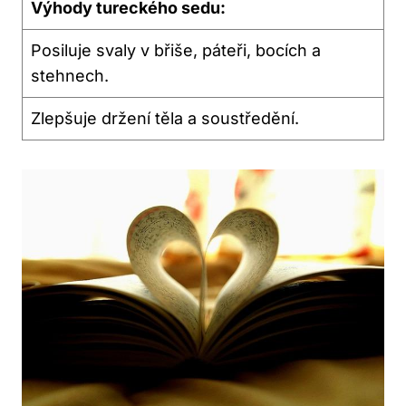
Výhody​ tureckého sedu:
Posiluje svaly ​v břiše, ‌páteři,​ bocích a
stehnech.
Zlepšuje držení ​těla a ⁣soustředění.