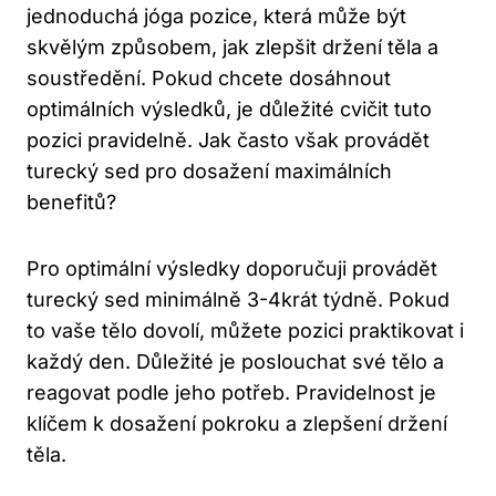
jednoduchá jóga ‍pozice, která může být
‍skvělým způsobem, jak zlepšit držení‌ těla a
soustředění. Pokud chcete dosáhnout
‌optimálních výsledků, je důležité cvičit tuto
⁢pozici ⁣pravidelně. Jak‍ často však provádět
turecký sed ⁣pro dosažení ‌maximálních
benefitů?
Pro‌ optimální výsledky doporučuji provádět
turecký ⁣sed⁢ minimálně 3-4krát týdně. Pokud
to vaše tělo dovolí,⁣ můžete⁢ pozici praktikovat i
každý den. Důležité je poslouchat⁣ své tělo a
reagovat​ podle jeho ‌potřeb. Pravidelnost ⁢je
klíčem ‍k‌ dosažení ⁣pokroku a​ zlepšení⁢ držení
těla.