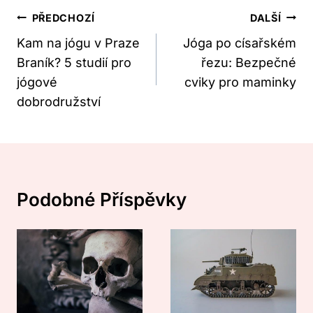
Navigace
PŘEDCHOZÍ
DALŠÍ
Pro
Kam na jógu v Praze
Jóga po císařském
Braník? 5 studií pro
řezu: Bezpečné
Příspěvek
jógové
cviky pro maminky
dobrodružství
Podobné Příspěvky