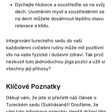
Dýchejte hluboce a soustřeďte se na ​svůj ​
dech. Uvolněním ‍mysli‌ a soustředěním ​se
na ‍dech můžete dosáhnout lepšího stavu
relaxace a klidu.
Integrování tureckého sedu do⁢ vaší
⁤každodenní cvičební rutiny může mít pozitivní
‌vliv na vaše‌ fyzické i ⁤duševní zdraví. Tak ⁢proč‌
nezkusit tuto jednoduchou jóga pozici a užít si
všechny její ⁢přínosy?
Klíčové Poznatky
Děkuji vám, že jste si ⁢přečetli náš ​článek o
Tureckém sedu ‌(Sukhásaně)! Doufáme, ⁢že
vám tyto informace pomohly zlepšit⁤ držení ‌těla