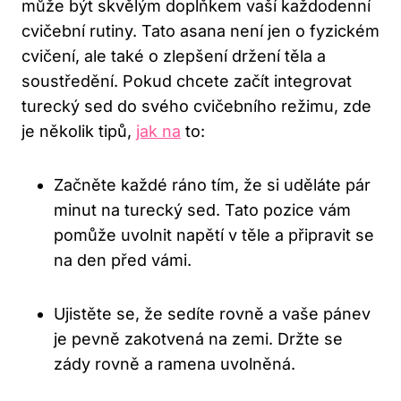
může být‍ skvělým doplňkem vaší každodenní
cvičební rutiny. Tato asana není jen ⁣o fyzickém
cvičení, ale také o zlepšení držení ⁣těla a
soustředění. Pokud chcete začít integrovat
turecký sed⁢ do svého cvičebního režimu, zde⁣
je několik tipů,
jak​ na
to:
Začněte každé ráno tím,⁢ že si uděláte pár‍
minut na turecký sed.‌ Tato pozice vám
pomůže uvolnit napětí⁤ v těle a připravit​ se‍
na den před vámi.
Ujistěte se, ​že sedíte rovně a⁣ vaše pánev
je pevně ‍zakotvená⁣ na ​zemi. Držte ‌se
zády rovně a ramena ​uvolněná.