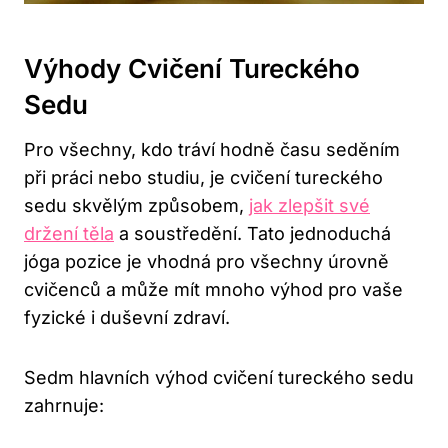
Výhody Cvičení Tureckého‌
Sedu
Pro ​všechny, ​kdo ​tráví hodně času seděním
při práci nebo studiu,‍ je cvičení tureckého
sedu ‌skvělým⁣ způsobem, ‌
jak ⁤zlepšit své
držení těla
a soustředění. Tato jednoduchá
jóga ⁣pozice je vhodná ‍pro⁣ všechny ‍úrovně⁢
cvičenců a ‌může‍ mít‍ mnoho⁣ výhod pro vaše
fyzické i duševní zdraví.
Sedm hlavních výhod cvičení ‌tureckého ⁤sedu
⁢zahrnuje: