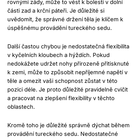
rovnými zády,⁣ může to vést ​k ​bolesti ‍v dolní
části zad⁢ a ⁢krční páteři.⁢ Je⁣ důležité si
uvědomit, že⁢ správné držení těla je⁣ klíčem​ k⁢
úspěšnému‍ provádění tureckého sedu.
Další častou chybou ⁢je ‌nedostatečná flexibilita​
v kyčelních kloubech ‌a hýždích.⁢ Pokud
nedokážete udržet‍ nohy⁢ přirozeně přitisknuté
k⁣ zemi, ⁣může to způsobit nepříjemné napětí ‍v
těle ⁣a⁣ omezit vaši⁢ schopnost zůstat⁣ v této
pozici ‌déle. Je proto ​důležité pravidelně cvičit
a pracovat na zlepšení flexibility v těchto⁢
oblastech.
Kromě ⁢toho je důležité správně dýchat‌ během
⁤provádění tureckého ⁢sedu. Nedostatečné