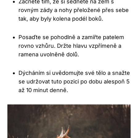
Začněte tím, že si sednete na zem s
‍rovným ​zády‍ a nohy přeložené přes sebe
tak, aby byly‌ kolena podél boků.
Posaďte ⁢se pohodlně a zamiřte patelem⁢
rovno vzhůru. Držte hlavu vzpřímeně‌ a
ramena⁢ uvolněně dolů.
Dýcháním si uvědomujte své tělo a snažte
se ‌udržovat tuto pozici po ‍dobu⁣ alespoň⁤ 5
až ​10 ‌minut ⁢denně.