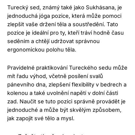
Turecký ​sed, známý také jako Sukhásana, je
jednoduchá⁣ jóga pozice, která ‌může pomoci
zlepšit vaše ⁣držení těla a ​soustředění. Tato
pozice je ideální pro ty, kteří ⁢tráví hodně času​
seděním a chtějí‌ udržovat správnou
‍ergonomickou polohu⁣ těla.
Pravidelné praktikování Tureckého sedu může
mít‌ řadu ⁤výhod, včetně posílení svalů
pánevního dna, zlepšení ⁢flexibility v ⁢bedrech a
kolenou a také uvolnění ⁢napětí v dolní⁣ části
zad. Naučit se tuto pozici ‍správně provádět je​
jednoduché a‍ může být ‌skvělým způsobem,
jak ⁣zapojit své ⁣tělo a mysl.