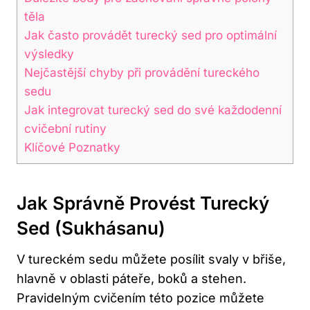
‍těla
Jak často provádět turecký sed‍ pro ‌optimální
výsledky
Nejčastější chyby ​při provádění tureckého
sedu
Jak integrovat​ turecký sed do své každodenní
cvičební ⁢rutiny
Klíčové Poznatky
Jak‍ Správně Provést Turecký
Sed ‌(sukhásanu)
V tureckém sedu ‌můžete posílit⁣ svaly v břiše,
hlavně​ v⁣ oblasti páteře, boků ⁤a stehen.
Pravidelným cvičením této pozice můžete