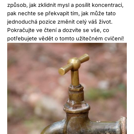
způsob, jak⁣ zklidnit mysl ⁤a posílit koncentraci,
pak nechte se ⁢překvapit tím, jak může ⁣tato
jednoduchá pozice změnit⁢ celý ⁢váš život.
Pokračujte ⁣ve čtení⁤ a dozvíte se⁢ vše, co⁤
potřebujete‌ vědět ⁢o⁣ tomto užitečném​ cvičení!