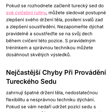
Pokud se‌ rozhodnete začlenit turecký sed do
své cvičební rutiny
,​ můžete sledovat postupné
zlepšení ‌svého držení těla, ​posílení⁣ svalů zad
a zlepšení soustředění. Nezapomeňte⁢ dýchat
⁢pravidelně a soustřeďte se‌ na svůj dech
během cvičení​ této ‍pozice. S pravidelným
⁣tréninkem ⁢a‍ správnou ⁢technikou můžete
dosáhnout skvělých ‍výsledků.
Nejčastější Chyby ​při Provádění
Tureckého Sedu
‍zahrnují špatné‍ držení těla, nedostatečnou
flexibilitu a nesprávnou techniku dýchání.⁤
Pokud se​ vám nedaří udržet pozici sedu s