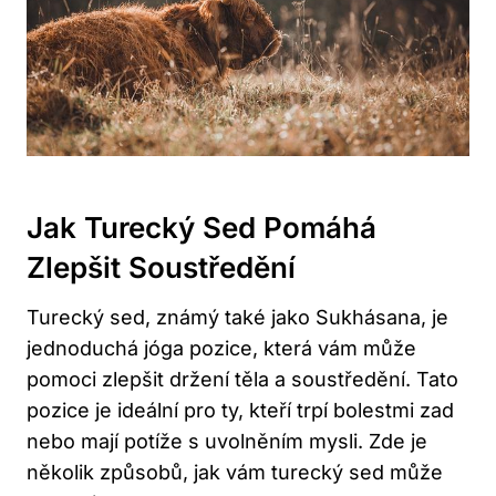
Jak Turecký Sed⁢ Pomáhá⁣
Zlepšit Soustředění
Turecký sed, známý ‍také ‌jako⁤ Sukhásana,⁢ je
jednoduchá jóga‍ pozice, ‌která ⁤vám ‍může
pomoci zlepšit⁤ držení ⁢těla a soustředění. Tato
pozice je ideální pro ‍ty, kteří​ trpí bolestmi zad
nebo ⁤mají⁤ potíže ‌s uvolněním mysli. Zde je
‌několik způsobů, ‌jak vám ‍turecký sed může