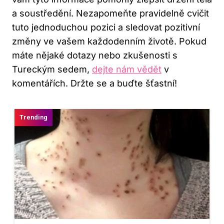
a​ soustředění.‍ Nezapomeňte pravidelně cvičit
tuto jednoduchou pozici a sledovat pozitivní‌
změny ve vašem každodenním ​životě. Pokud
⁤máte nějaké ⁤dotazy nebo⁣ zkušenosti s ​
Tureckým sedem,
dejte nám vědět
⁤v
komentářích. Držte ⁣se a buďte ⁢šťastní!