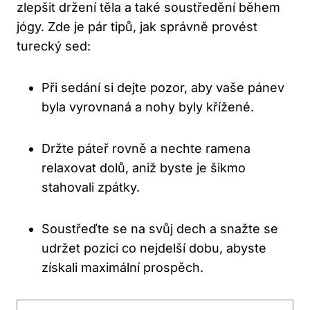
zlepšit držení ⁢těla a ⁤také soustředění během​
jógy. Zde⁣ je pár tipů, jak⁣ správně‌ provést
turecký ⁣sed:
Při ​sedání si dejte pozor, aby‌ vaše ​pánev
‍byla⁣ vyrovnaná a⁣ nohy byly křížené.
Držte páteř ​rovně⁤ a ⁤nechte ramena‍
relaxovat dolů,⁤ aniž​ byste je ⁢šikmo
stahovali zpátky.
Soustřeďte se na svůj ‍dech ⁤a snažte⁢ se
udržet pozici⁤ co nejdelší⁤ dobu,‍ abyste
‍získali maximální prospěch.