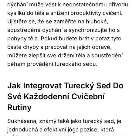
⁤dýchání ⁤může⁤ vést ‌k nedostatečnému přívodu​
kyslíku do ⁤těla ​a ‌snížení ​produktivity cvičení.
Ujistěte se, ‍že se ⁢zaměříte na hluboké,
soustředěné ⁣dýchání⁢ a synchronizujte⁣ ho s
pohyby⁢ těla. Pokud budete brát v potaz tyto
časté‌ chyby ⁣a pracovat na jejich ​opravě,
‌můžete zlepšit své ⁤držení ‍těla​ a soustředění
během provádění tureckého sedu.
Jak Integrovat​ Turecký Sed Do
Své Každodenní Cvičební
⁢rutiny
Sukhásana, známý také jako ‍turecký sed, je
jednoduchá a⁣ efektivní jóga pozice, která