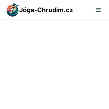
Přeskočit
Jóga-Chrudim.cz
na
obsah