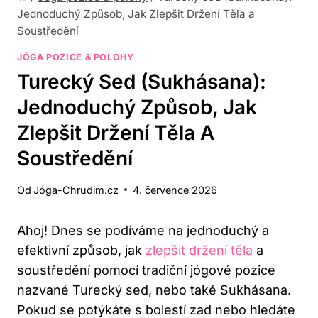
Jednoduchý Způsob, Jak Zlepšit Držení Těla a
Soustředění
JÓGA POZICE & POLOHY
Turecký Sed (Sukhásana):
Jednoduchý Způsob, Jak
Zlepšit Držení Těla A
Soustředění
Od
Jóga-Chrudim.cz
4. července 2026
Ahoj! Dnes se podíváme na jednoduchý a
efektivní způsob, jak
zlepšit držení těla
​ a
‍soustředění pomocí tradiční⁣ jógové⁢ pozice
⁣nazvané Turecký sed,‍ nebo také Sukhásana.⁤
Pokud ​se potýkáte s ⁤bolestí ⁣zad ⁢nebo ‌hledáte⁤