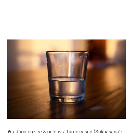
/
Jóga pozice & polohy
/
Turecký sed (Sukhásana):