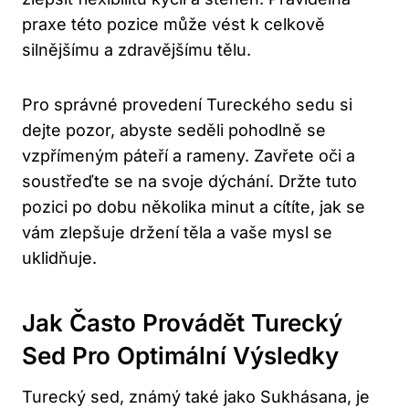
⁢praxe⁣ této pozice může vést⁣ k celkově
silnějšímu a ⁣zdravějšímu tělu.
Pro‌ správné provedení Tureckého sedu‍ si
dejte pozor, abyste seděli pohodlně se
‌vzpřímeným páteří a rameny.‍ Zavřete oči a
soustřeďte‍ se na⁤ svoje dýchání. Držte tuto
pozici po⁣ dobu‌ několika ⁤minut a cítíte, jak se⁤
vám ‍zlepšuje držení⁣ těla a vaše ⁢mysl se
uklidňuje.
Jak Často Provádět Turecký
Sed‍ Pro ‌optimální Výsledky
Turecký sed, známý také jako Sukhásana, je