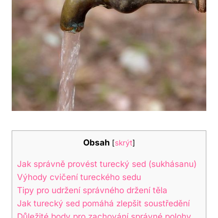
Obsah
[
skrýt
]
Jak‍ správně provést turecký sed ‌(sukhásanu)
Výhody cvičení tureckého‌ sedu
Tipy ‌pro udržení správného držení těla
Jak turecký sed⁢ pomáhá⁣ zlepšit soustředění
Důležité body pro zachování správné‍ polohy