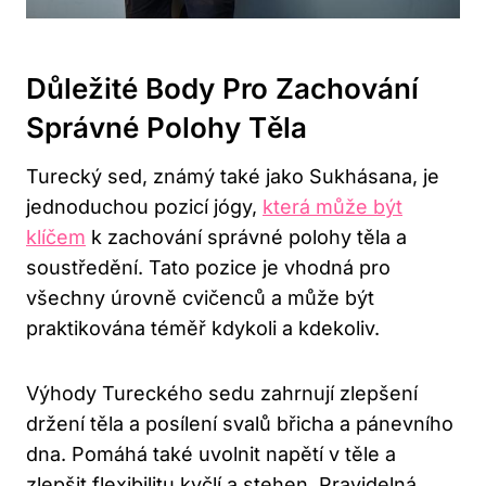
Důležité Body Pro Zachování
Správné‍ Polohy ‍těla
Turecký sed, známý ‌také jako Sukhásana,⁣ je ​
jednoduchou pozicí jógy,
která může být
klíčem
k ⁢zachování správné polohy ​těla a
‌soustředění. Tato pozice je vhodná ⁤pro
všechny úrovně ⁤cvičenců a⁣ může být⁤
praktikována téměř‍ kdykoli a kdekoliv.
Výhody ‍Tureckého sedu​ zahrnují zlepšení
držení ‌těla a ‌posílení svalů břicha a⁢ pánevního
dna. ⁤Pomáhá také uvolnit napětí v těle a
zlepšit flexibilitu ​kyčlí‌ a stehen. Pravidelná