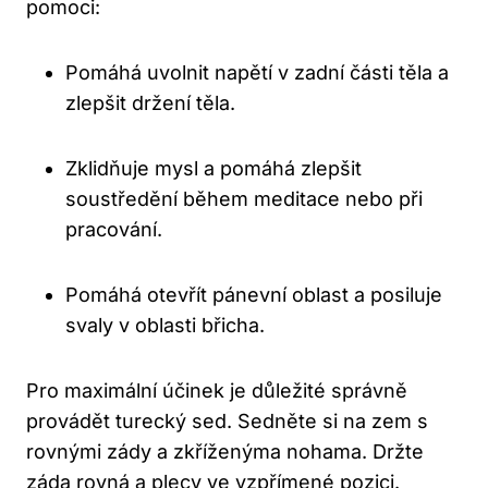
pomoci:
Pomáhá uvolnit napětí v zadní ‍části těla ​a
zlepšit držení těla.
Zklidňuje‍ mysl​ a pomáhá zlepšit
soustředění ‍během meditace nebo při
⁣pracování.
Pomáhá ‍otevřít pánevní oblast a posiluje
svaly ⁤v oblasti břicha.
Pro maximální účinek je důležité ⁣správně
provádět turecký​ sed.⁤ Sedněte si na zem ‍s
rovnými zády ⁤a zkříženýma nohama. Držte
záda rovná a plecy ve vzpřímené⁤ pozici.