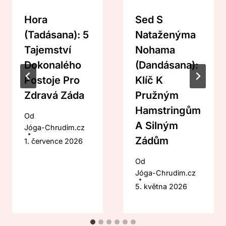
Hora
Sed S
(Tadásana): 5
Nataženýma
Tajemství
Nohama
Dokonalého
(Dandásana):
Postoje Pro
Klíč K
Zdravá Záda
Pružným
Hamstringům
Od
A Silným
Jóga-Chrudim.cz
Zádům
1. července 2026
Od
Jóga-Chrudim.cz
5. května 2026