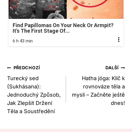
Find Papillomas On Your Neck Or Armpit?
It's The First Stage Of...
6 h 43 min
Navigace
PŘEDCHOZÍ
DALŠÍ
Pro
Turecký sed
Hatha jóga: Klíč k
(Sukhásana):
rovnováze těla a
Příspěvek
Jednoduchý Způsob,
mysli – Začněte ještě
Jak Zlepšit Držení
dnes!
Těla a Soustředění