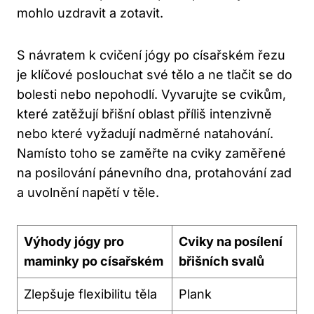
mohlo uzdravit a zotavit.
S návratem k cvičení jógy po císařském řezu
je klíčové poslouchat své tělo a ne tlačit se do
bolesti nebo nepohodlí. Vyvarujte se cvikům,
které zatěžují břišní oblast příliš intenzivně
nebo které vyžadují nadměrné natahování.
Namísto toho se zaměřte na cviky zaměřené
na posilování pánevního dna, protahování zad
a uvolnění napětí v těle.
Výhody jógy pro
Cviky na posílení
maminky po císařském
břišních svalů
Zlepšuje flexibilitu těla
Plank