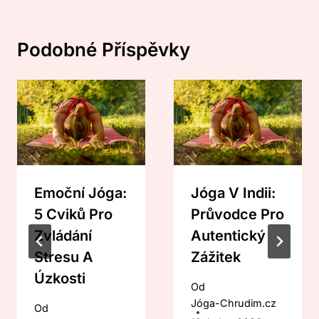
Podobné Příspěvky
Emoční Jóga:
Jóga V Indii:
5 Cviků Pro
Průvodce Pro
Zvládání
Autentický
Stresu A
Zážitek
Úzkosti
Od
Jóga-Chrudim.cz
Od