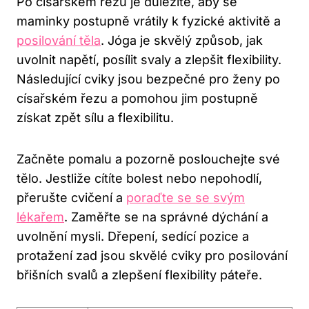
Po císařském řezu je důležité, aby se
maminky postupně vrátily k fyzické aktivitě a
posilování těla
. Jóga je skvělý způsob, jak
uvolnit napětí, posílit svaly a zlepšit flexibility.
Následující cviky jsou bezpečné pro ženy po
císařském řezu a pomohou jim postupně
získat zpět sílu a flexibilitu.
Začněte pomalu a pozorně poslouchejte své
tělo. Jestliže cítíte bolest nebo nepohodlí,
přerušte cvičení a
poraďte se se svým
lékařem
. Zaměřte se na správné dýchání a
uvolnění mysli. Dřepení, sedící pozice a
protažení zad jsou skvělé cviky pro posilování
břišních svalů a zlepšení flexibility páteře.