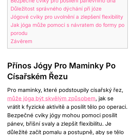
Bezpečné cviky pro posílení pánevního dna
Důležitost správného dýchání při józe
Jógové cviky pro uvolnění a zlepšení flexibility
Jak jóga může pomoci s návratem do formy po
porodu
Závěrem
Přínos Jógy Pro Maminky Po
Císařském Řezu
Pro maminky, které podstoupily císařský řez,
může jóga být skvělým způsobem
, jak se
vrátit k fyzické aktivitě a posílit tělo po operaci.
Bezpečné cviky jógy mohou pomoci posílit
pánev, břišní svaly a zlepšit flexibilitu. Je
důležité začít pomalu a postupně, aby se tělo