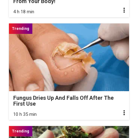
From Your Body!
4 h 18 min
Fungus Dries Up And Falls Off After The
First Use
10 h 35 min