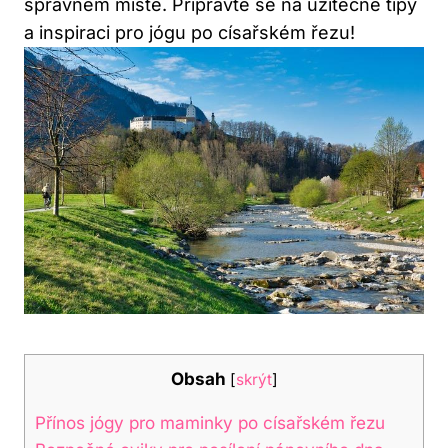
správném místě. Připravte se na užitečné tipy
a inspiraci pro jógu po císařském řezu!
Obsah
[
skrýt
]
Přínos jógy pro maminky po císařském řezu