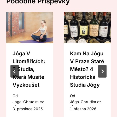
Podobné Příspěvky
Jóga V
Kam Na Jógu
Litoměřicích:
V Praze Staré
3 Studia,
Město? 4
Která Musíte
Historická
Vyzkoušet
Studia Jógy
Od
Od
Jóga-Chrudim.cz
Jóga-Chrudim.cz
3. prosince 2025
1. března 2026