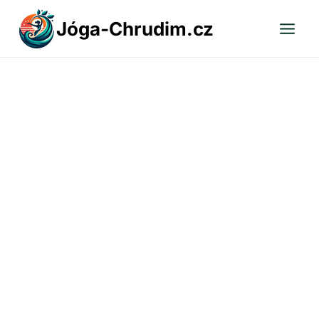
Přeskočit
Jóga-Chrudim.cz
na
obsah