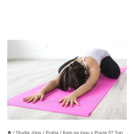
/
Studia Jógy
/
Praha
/
Kam na jógu v Praze 5? Top