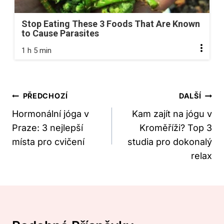
Stop Eating These 3 Foods That Are Known
to Cause Parasites
1 h 5 min
Navigace
PŘEDCHOZÍ
DALŠÍ
Pro
Hormonální jóga v
Kam zajít na jógu v
Praze: 3 nejlepší
Kroměříži? Top 3
Příspěvek
místa pro cvičení
studia pro dokonalý
relax