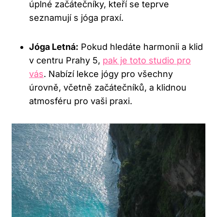
úplné začátečníky, kteří se teprve
seznamují s jóga praxí.
Jóga Letná:
Pokud hledáte harmonii a klid
v centru Prahy 5,
pak je toto studio pro
vás
. Nabízí lekce jógy pro všechny
úrovně, včetně začátečníků, a klidnou
atmosféru pro vaši praxi.