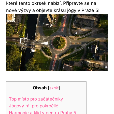
které tento okrsek nabízí. Připravte se na
nové výzvy a objevte krásu jógy v Praze 5!
Obsah
[
skrýt
]
Top místo pro začátečníky
Jógový ráj pro pokročilé
Harmonie a klid v centru Prahy 5