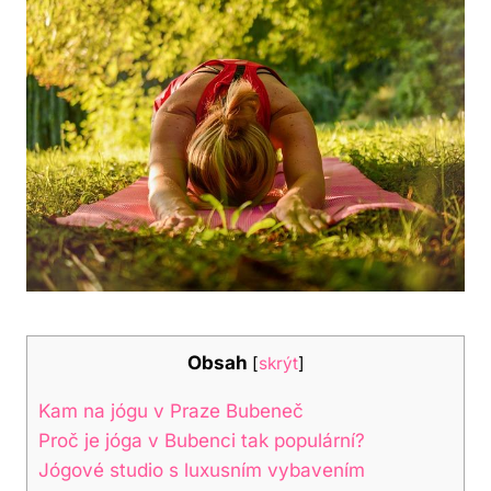
Obsah
[
skrýt
]
Kam na jógu v Praze Bubeneč
Proč je jóga v Bubenci tak populární?
Jógové studio s luxusním vybavením