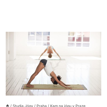
/
Studia Jógy
/
Praha
/
Kam na jógu v Praze