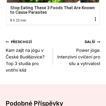
Stop Eating These 3 Foods That Are Known
to Cause Parasites
8 h 23 min
Navigace
PŘEDCHOZÍ
DALŠÍ
Pro
Kam zajít na jógu v
Power jóga:
České Budějovice?
Intenzivní cvičení pro
Příspěvek
Top 3 studia pro
sílu a vytrvalost
vnitřní klid
Podobné Příspěvky