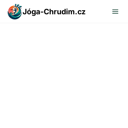
Přeskočit
Jóga-Chrudim.cz
na
obsah