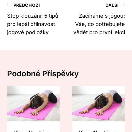
Navigace
PŘEDCHOZÍ
DALŠÍ
Pro
Stop klouzání: 5 tipů
Začínáme s jógou:
pro lepší přilnavost
Vše, co potřebujete
Příspěvek
jógové podložky
vědět pro první lekci
Podobné Příspěvky