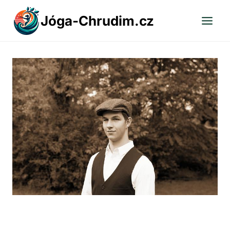
Přeskočit
Jóga-Chrudim.cz
na
obsah