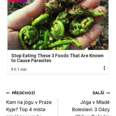
Stop Eating These 3 Foods That Are Known
to Cause Parasites
9 h 1 min
Navigace
PŘEDCHOZÍ
DALŠÍ
Pro
Kam na jógu v Praze
Jóga v Mladé
Kyje? Top 4 místa
Boleslavi: 3 Oázy
Příspěvek