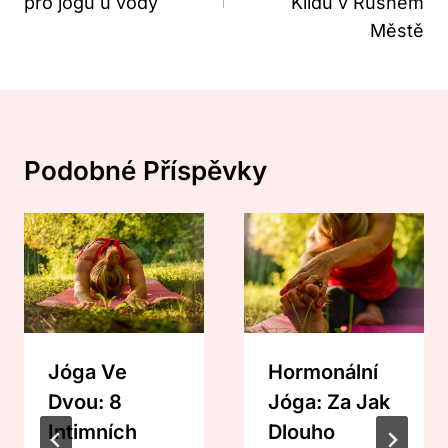
pro jógu u vody
Klidu v Rušném
Městě
Podobné Příspěvky
Jóga Ve
Hormonální
Dvou: 8
Jóga: Za Jak
Intimních
Dlouho