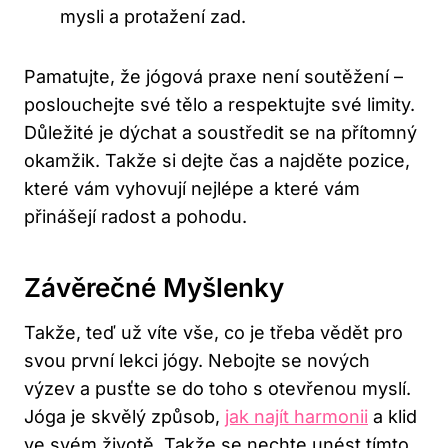
mysli a protažení zad.
Pamatujte, že jógová praxe není soutěžení –
poslouchejte své tělo a respektujte své limity.
Důležité je dýchat a soustředit se na přítomný
okamžik. Takže si dejte čas a najděte pozice,
které vám vyhovují nejlépe a které vám
přinášejí radost a pohodu.
Závěrečné Myšlenky
Takže, teď už víte vše, co je třeba vědět pro
svou první lekci jógy. Nebojte se nových
výzev a pusťte se do toho s otevřenou myslí.
Jóga je skvělý způsob,
jak najít harmonii
a klid
ve svém životě. Takže se nechte unést tímto