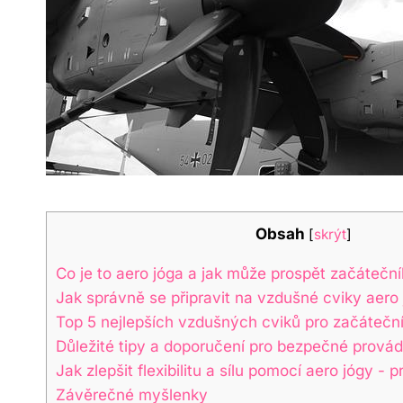
Obsah
[
skrýt
]
Co je to⁣ aero jóga ⁣a jak může prospět začáteč
Jak správně ‍se připravit ‌na vzdušné ⁤cviky‌ aero
Top ‍5 nejlepších vzdušných cviků⁢ pro začáteční
Důležité tipy a doporučení pro bezpečné ⁤provád
Jak zlepšit flexibilitu ‌a sílu pomocí aero jógy -⁢ 
Závěrečné myšlenky