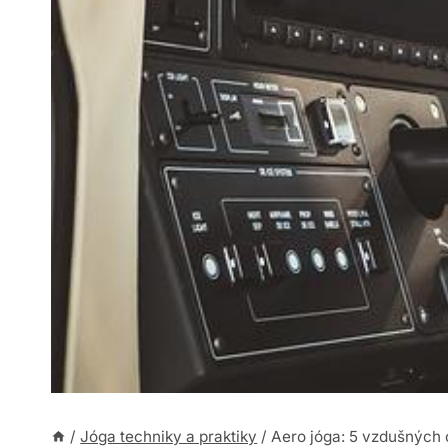
/
Jóga techniky a praktiky
/
Aero jóga: 5 vzdušných 