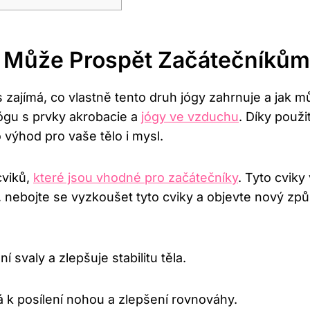
ak Může Prospět Začátečníků
s ⁣zajímá, ‌co ⁤vlastně tento druh jógy zahrnuje a ⁢jak
jógu⁣ s prvky akrobacie a
jógy ve vzduchu
. Díky použi
výhod pro vaše tělo i mysl.
cviků,
které jsou vhodné pro začátečníky
. Tyto cviky 
 nebojte‍ se ⁤vyzkoušet tyto cviky ⁢a objevte nový způs
ní svaly a zlepšuje stabilitu ⁤těla.
k posílení nohou a zlepšení⁣ rovnováhy.