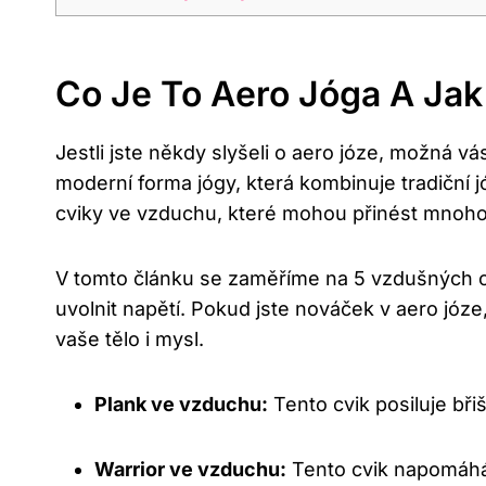
Co Je To⁣ Aero Jóga ⁣a J
Jestli jste ‌někdy ‌slyšeli o aero józe, možná vá
moderní forma jógy,​ která kombinuje tradiční 
cviky ve vzduchu, které mohou přinést mnoho 
V‍ tomto ⁣článku ‌se zaměříme na 5 ‌vzdušných 
uvolnit napětí. Pokud jste nováček ⁣v aero józe,
vaše tělo⁢ i mysl.
Plank ve vzduchu:
​Tento‌ cvik posiluje břiš
Warrior⁢ ve vzduchu:
Tento cvik napomáhá 