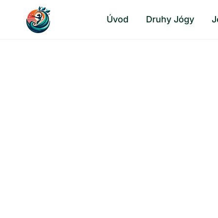
Přeskočit
Úvod
Druhy Jógy
J
na
obsah