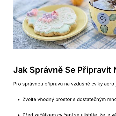
Jak Správně ‍se Připravit 
Pro⁢ správnou přípravu ⁣na vzdušné cviky aero jó
Zvolte vhodný prostor s ⁤dostatečným mn
Před začátkem cvičení⁣ se ujistěte, že j