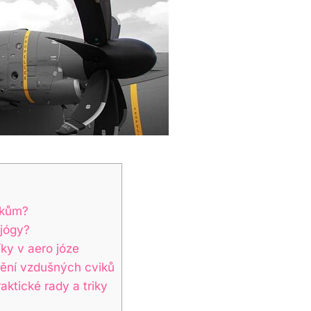
níkům?
 jógy?
ky⁢ v aero józe
ění ⁢vzdušných ⁢cviků
praktické rady a triky