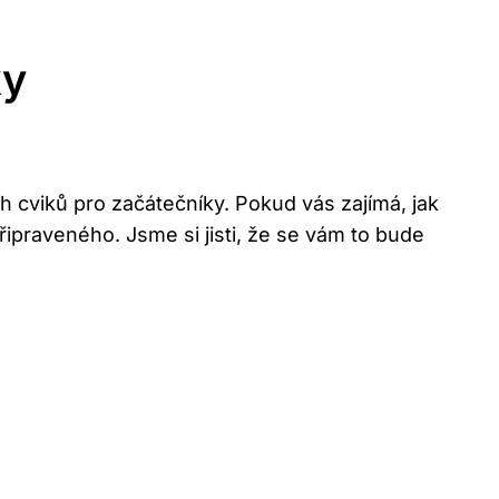
ky
h cviků pro ‌začátečníky. Pokud vás ⁤zajímá, jak
řipraveného. Jsme si ⁢jisti, že ‌se vám to bude