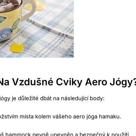
‌na Vzdušné ⁤cviky‌ Aero Jógy
gy je důležité ‌dbát ‍na následující body:
ožstvím místa kolem vášeho aero jóga‍ hamaku.
e váš hammock pevně upevněn a bezpečný k použití.