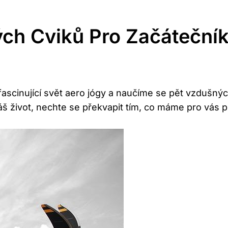
ch Cviků Pro Začáteční
 fascinující svět aero jógy a naučíme se pět ‍vzdušnýc
 život, nechte⁢ se překvapit‌ tím, co máme ⁤pro vás⁣ p