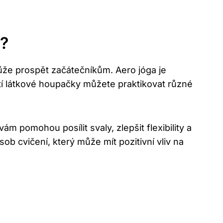
m?
 může prospět začátečníkům.​ Aero ⁢jóga je
tí⁣ látkové houpačky‍ můžete praktikovat různé
vám pomohou posílit svaly, zlepšit flexibility ⁤a
ob cvičení, který může mít pozitivní vliv‌ na