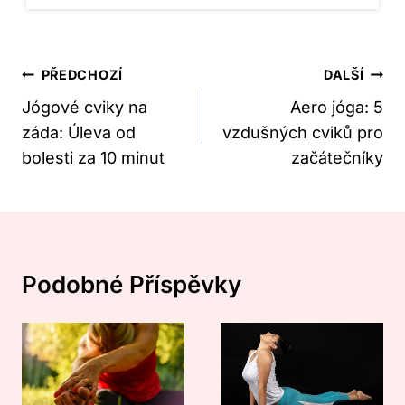
Navigace
PŘEDCHOZÍ
DALŠÍ
Pro
Jógové cviky na
Aero jóga: 5
záda: Úleva od
vzdušných cviků pro
Příspěvek
bolesti za 10 minut
začátečníky
Podobné Příspěvky