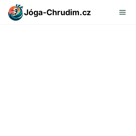
Přeskočit
Jóga-Chrudim.cz
na
obsah