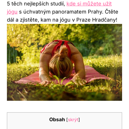
5 těch nejlepších studií,
kde si můžete užít
jógu
s úchvatným panoramatem Prahy. Čtěte
dál a zjistěte, kam na jógu v Praze Hradčany!
Obsah
[
skrýt
]