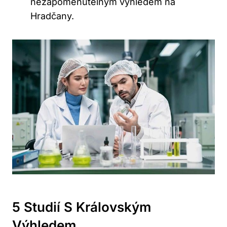
nezapomenutelným výhledem na
Hradčany.
5 Studií S Královským
Výhledem