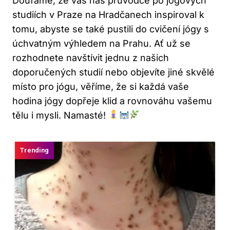
Doufáme, že vás náš průvodce po jogových
studiích v Praze na Hradčanech inspiroval k
tomu, abyste se také pustili do cvičení jógy s
úchvatným výhledem na Prahu. Ať už se
rozhodnete navštívit jednu z našich
doporučených studií nebo objevíte jiné skvělé
místo pro jógu, věříme, že si každá vaše
hodina jógy dopřeje klid a rovnováhu vašemu
tělu i mysli. Namasté!