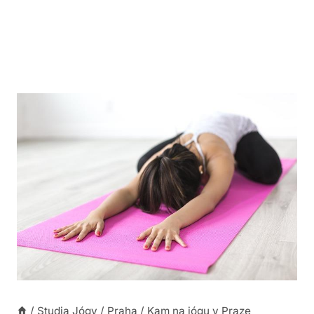
/
Studia Jógy
/
Praha
/
Kam na jógu v Praze