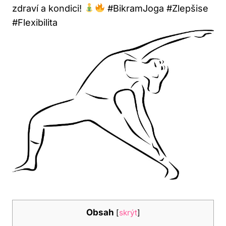
zdraví a kondici!
#BikramJoga #Zlepšise
#Flexibilita
Obsah
[
skrýt
]