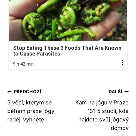
Stop Eating These 3 Foods That Are Known
to Cause Parasites
9 h 42 min
Navigace
PŘEDCHOZÍ
DALŠÍ
Pro
5 věcí, kterým se
Kam na jógu v Praze
během praxe jógy
13? 5 studií, kde
Příspěvek
raději vyhněte
najdete svůj jógový
domov