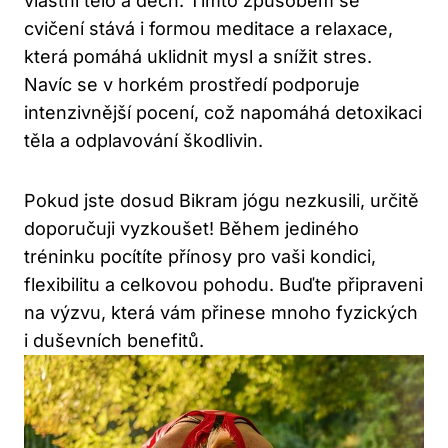
vlastní tělo a dech. Tímto způsobem se
cvičení stává i formou meditace a relaxace,
která pomáhá uklidnit mysl a snížit stres.
Navíc se v horkém prostředí podporuje
intenzivnější pocení, což napomáhá detoxikaci
těla a odplavování škodlivin.
Pokud jste dosud Bikram jógu nezkusili, určitě
doporučuji vyzkoušet! Během jediného
tréninku pocítíte přínosy pro vaši kondici,
flexibilitu a celkovou pohodu. Buďte připraveni
na výzvu, která vám přinese mnoho fyzických
i duševních benefitů.