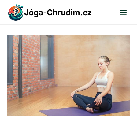
Přeskočit
Jóga-Chrudim.cz
na
obsah