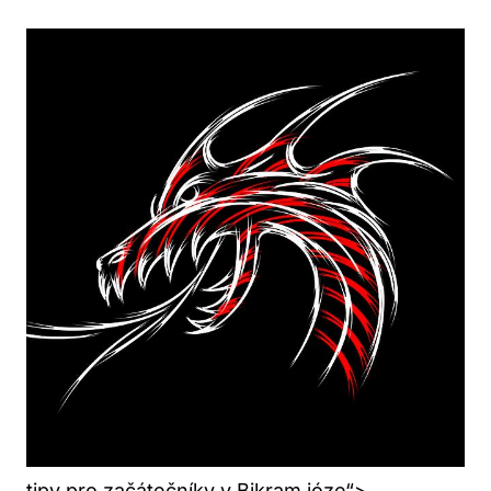
tipy pro začátečníky v Bikram józe“>