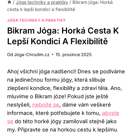
/
Jóga techniky a praktiky
/
Bikram jóga: Horká
cesta k lepší kondici a flexibilitě
JÓGA TECHNIKY A PRAKTIKY
Bikram Jóga: Horká Cesta K
Lepší Kondici A Flexibilitě
Od
Jóga-Chrudim.cz
15. prosince 2025
Ahoj všichni jóga nadšenci! Dnes se podíváme
na jedinečnou formu jógy, která slibuje
zlepšení kondice, flexibility a zdraví těla. Ano,
mluvíme o Bikram józe! Pokud jste ještě
neslyšeli,
nebojte se
, dáme vám veškeré
informace, které potřebujete k tomu,
abyste
se
do této horké jógy zamilovali stejně jako
my. Připravte se na horkou cestu k lepšímu