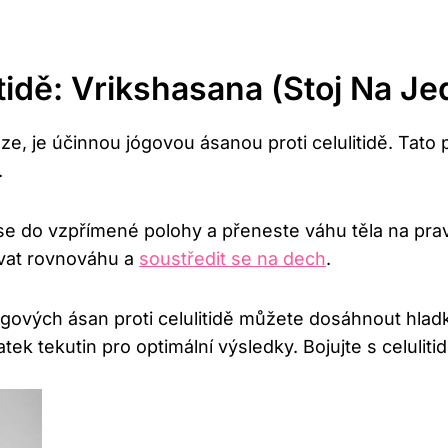
tidě: Vrikshasana (Stoj Na J
e, je účinnou jógovou ásanou proti celulitidě. Tato p
.
e do vzpřímené polohy a přeneste váhu těla na pra
žovat rovnováhu a
soustředit se na dech
.
jógových ásan proti celulitidě můžete dosáhnout hl
k tekutin pro optimální výsledky. Bojujte s celuliti