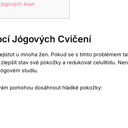
cí jógových ásan
mocí Jógových Cvičení
nejistot u mnoha žen. Pokud se s tímto problémem t
lepšit stav své pokožky a redukovat celulitidu. Nen
 jógovém studiu.
é vám pomohou dosáhnout hladké pokožky: