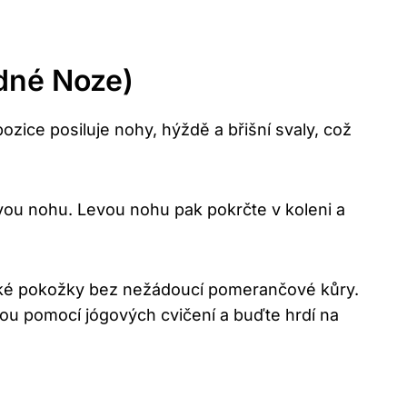
edné Noze)
ozice posiluje nohy, hýždě a břišní svaly, což
vou nohu. Levou nohu pak pokrčte v koleni a
adké pokožky bez nežádoucí pomerančové kůry.
dou pomocí jógových cvičení a buďte hrdí na