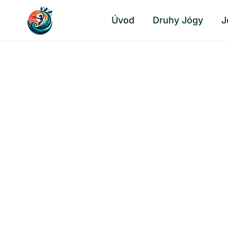
Přeskočit
Úvod
Druhy Jógy
J
na
obsah