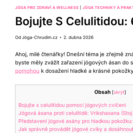
JÓGA PRO ZDRAVÍ A WELLNESS
|
JÓGA TECHNIKY A PRAK
Bojujte S Celulitido
Od
Jóga-Chrudim.cz
2. dubna 2026
Ahoj, milé čtenářky! Dnešní téma je zřejmě 
byste měly zvážit zařazení jógových ásan do 
pomohou
k dosažení hladké a krásné pokožky
Obsah
[
skrýt
]
Bojujte s celulitidou pomocí jógových cvičení
Jógová ásana proti celulitidě: Vrikshasana (Sto
Představení jógové asány pro hladkou pokožku:
Jak správně provádět jógové cviky a dosáhnou