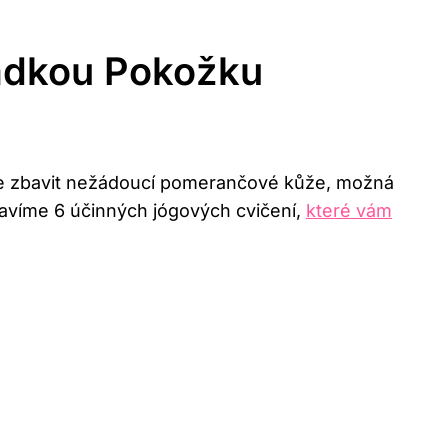
ladkou Pokožku
ete zbavit nežádoucí pomerančové kůže, možná
tavíme 6 účinných jógových cvičení,
které vám