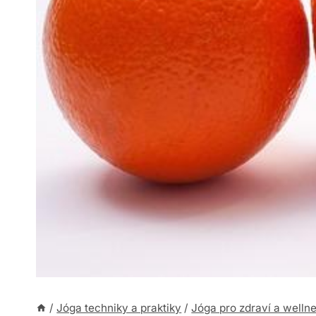
/
Jóga techniky a praktiky
/
Jóga pro zdraví a welln