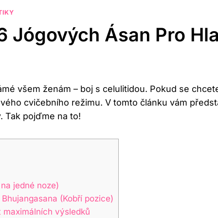
TIKY
u: 6 Jógových Ásan Pro H
známé všem ženám – boj s celulitidou. Pokud se chc
svého cvičebního režimu. V tomto článku vám předs
. Tak pojďme na to!
j na jedné noze)
 Bhujangasana (Kobří pozice)
t maximálních výsledků