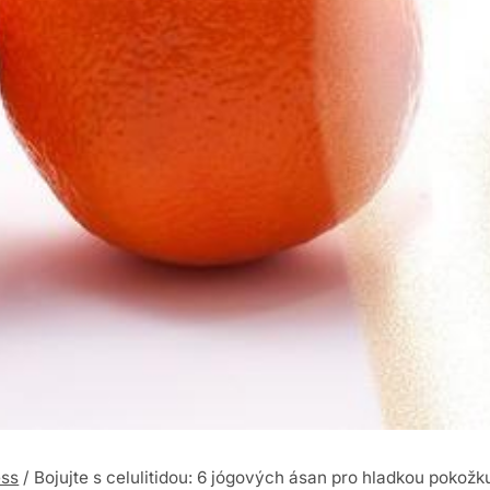
ess
/
Bojujte s celulitidou: 6 jógových ásan pro hladkou pokožk