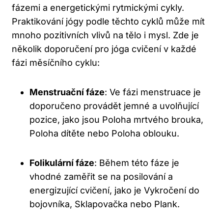
fázemi a energetickými rytmickými cykly.
Praktikování‍ jógy podle těchto cyklů může⁢ mít
mnoho pozitivních‌ vlivů na⁤ tělo i mysl. Zde je
několik ​doporučení pro⁣ jóga cvičení v každé
fázi ‌měsíčního cyklu:
Menstruační fáze
: Ve fázi menstruace je
doporučeno provádět jemné a⁢ uvolňující
pozice, jako jsou Poloha mrtvého brouka,
Poloha dítěte nebo Poloha oblouku.
Folikulární fáze
: Během této fáze je
‌vhodné zaměřit se​ na posilování a
energizující cvičení, jako ‍je Vykročení do
bojovníka, Sklapovačka nebo Plank.