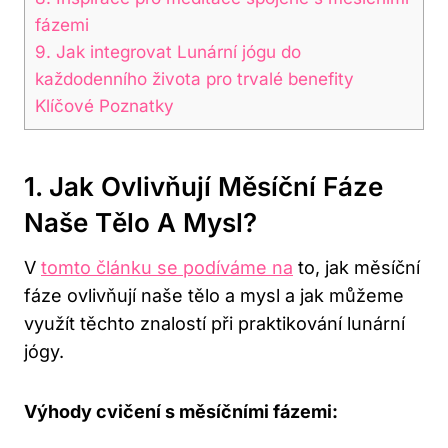
fázemi
9. Jak‌ integrovat Lunární jógu ⁣do
každodenního života pro trvalé benefity
Klíčové Poznatky
1. Jak Ovlivňují Měsíční Fáze
⁤naše Tělo ⁤a Mysl?
V
tomto článku se podíváme na
⁤to, jak měsíční
⁢fáze ovlivňují naše tělo a mysl a jak⁣ můžeme
využít těchto znalostí při‍ praktikování lunární
jógy.
Výhody cvičení⁤ s měsíčními fázemi: