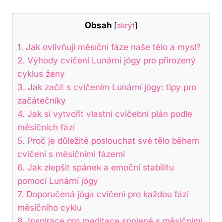
Obsah
[
skrýt
]
1. Jak ovlivňují měsíční fáze ⁤naše tělo ⁤a mysl?
2. Výhody ⁣cvičení Lunární jógy ⁣pro​ přirozený
cyklus ženy
3. Jak‍ začít s cvičením Lunární jógy: tipy pro
začátečníky
4. Jak⁣ si vytvořit vlastní⁢ cvičební ⁤plán podle
měsíčních fází
5.‍ Proč je ‌důležité poslouchat⁢ své tělo během
cvičení s měsíčními fázemi
6. ‍Jak zlepšit spánek a emoční stabilitu
pomocí Lunární jógy
7. Doporučená jóga cvičení pro každou‌ fázi
měsíčního ⁢cyklu
8. Inspirace pro meditace spojené s měsíčními⁢