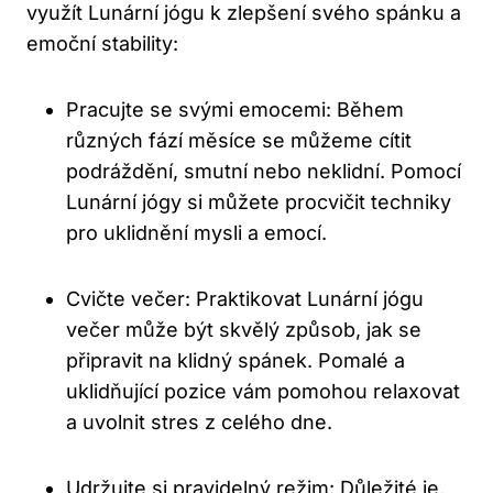
využít Lunární jógu ⁤k zlepšení svého spánku a
⁢emoční ⁣stability:
Pracujte se svými emocemi:⁣ Během
různých fází měsíce ⁣se můžeme cítit
‍podráždění, smutní nebo neklidní. Pomocí
Lunární jógy si ‌můžete procvičit techniky⁣
pro⁢ uklidnění mysli a emocí.
Cvičte večer: ⁤Praktikovat‍ Lunární jógu
večer může být ‍skvělý způsob, jak se
připravit na klidný ​spánek. Pomalé a⁣
uklidňující pozice vám pomohou⁤ relaxovat
a uvolnit stres‍ z celého ‌dne.
Udržujte ‌si pravidelný režim: Důležité je,