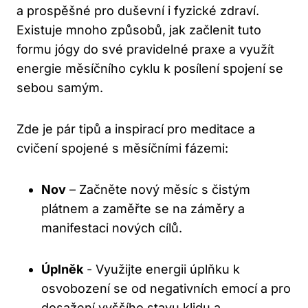
a prospěšné pro duševní i‍ fyzické ​zdraví.
Existuje mnoho způsobů,⁣ jak ⁢začlenit tuto
⁤formu⁣ jógy do⁣ své pravidelné praxe a využít
energie měsíčního cyklu k posílení spojení‌ se
sebou samým.
Zde ⁢je pár tipů a inspirací⁢ pro meditace a
cvičení spojené‌ s měsíčními fázemi:
Nov
– Začněte ⁤nový měsíc s čistým
plátnem a zaměřte⁢ se na záměry a
manifestaci nových⁣ cílů.
Úplněk
⁤- Využijte energii úplňku k
osvobození se od negativních emocí a pro
⁢dosažení vyššího stavu klidu ​a