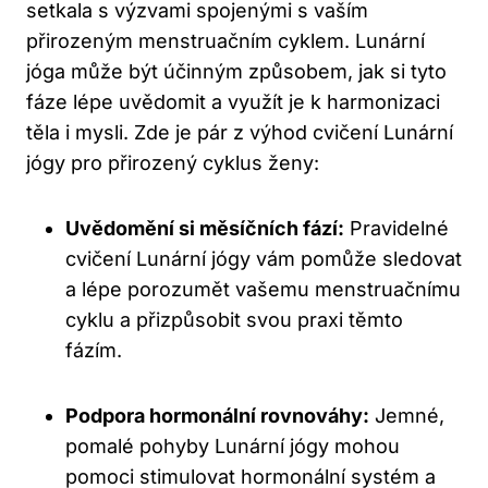
setkala s výzvami spojenými s vaším⁤
přirozeným menstruačním cyklem. Lunární
jóga může být ⁢účinným způsobem, jak si tyto
fáze lépe uvědomit a⁢ využít je k harmonizaci‍
těla i⁢ mysli. Zde je pár z ‍výhod cvičení Lunární
jógy pro přirozený cyklus ženy:
Uvědomění si měsíčních fází:
Pravidelné⁢
cvičení Lunární jógy vám pomůže sledovat
a lépe porozumět vašemu menstruačnímu
cyklu a přizpůsobit svou praxi těmto
fázím.
Podpora‌ hormonální rovnováhy:
⁢Jemné,⁢
pomalé pohyby Lunární jógy mohou
pomoci stimulovat hormonální ⁤systém a