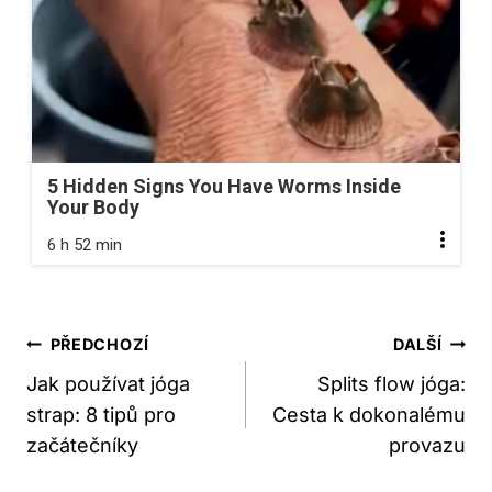
5 Hidden Signs You Have Worms Inside
Your Body
6 h 52 min
Navigace
PŘEDCHOZÍ
DALŠÍ
Pro
Jak používat jóga
Splits flow jóga:
strap: 8 tipů pro
Cesta k dokonalému
Příspěvek
začátečníky
provazu