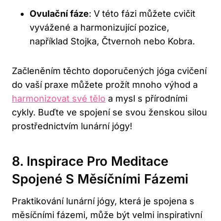
Ovulační fáze
: V této fázi můžete cvičit
vyvážené a harmonizující pozice, ​
například Stojka, Čtvernoh nebo Kobra.
Začleněním těchto​ doporučených jóga cvičení
do vaší praxe můžete ‌prožít mnoho výhod a
harmonizovat své tělo
⁤a ‍mysl s přírodními
cykly. Buďte⁤ ve⁢ spojení⁤ se svou ženskou silou
prostřednictvím lunární jógy!
8. Inspirace Pro Meditace
Spojené S Měsíčními⁢ Fázemi
Praktikování⁢ lunární jógy, která je spojena s
měsíčními fázemi, může být ‍velmi ⁤inspirativní