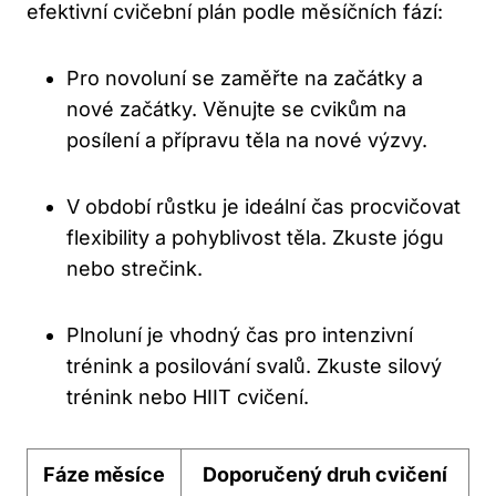
⁤efektivní cvičební plán podle měsíčních fází:
Pro novoluní se zaměřte na⁤ začátky a
nové začátky.⁤ Věnujte se cvikům na⁣
posílení a přípravu těla na nové výzvy.
V ⁣období růstku ⁣je ⁣ideální čas‍ procvičovat
flexibility a pohyblivost těla. Zkuste jógu
nebo strečink.
Plnoluní je vhodný čas pro intenzivní
trénink‍ a posilování svalů.‌ Zkuste silový
trénink ‌nebo ‍HIIT ​cvičení.
Fáze měsíce
Doporučený druh cvičení