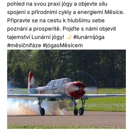
pohled ​na⁢ svou⁣ praxi jógy a​ objevte sílu
spojení s přírodními ⁢cykly a⁤ energiemi Měsíce.
Připravte se ‍na cestu‍ k hlubšímu⁣ sebe
poznání⁣ a prosperitě. ⁣Pojďte s námi ⁢objevit
tajemství Lunární jógy!
#lunárníjóga
#měsíčnífáze #jógasMěsícem