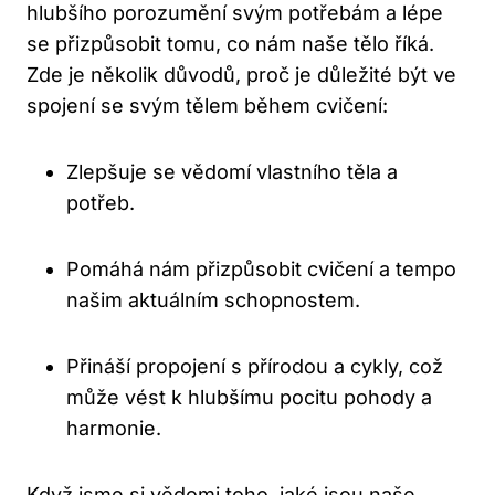
hlubšího⁢ porozumění svým potřebám a lépe
se přizpůsobit tomu, co nám naše ‌tělo říká.‌
Zde je několik‌ důvodů, proč ⁤je důležité být ve
spojení se svým tělem během⁢ cvičení:
Zlepšuje se vědomí vlastního těla a
potřeb.
Pomáhá nám přizpůsobit cvičení a tempo
našim aktuálním‌ schopnostem.
Přináší⁤ propojení ⁣s přírodou a⁣ cykly, což
může vést‌ k hlubšímu ​pocitu ⁤pohody a
harmonie.
Když ​jsme si vědomi toho, ​jaké jsou naše