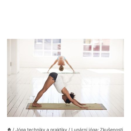
/
Jóga techniky a praktiky
/
Lunární jóga: Zkušenosti