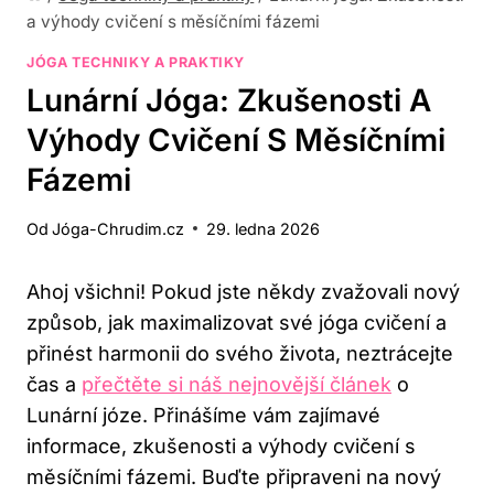
a výhody cvičení s měsíčními fázemi
JÓGA TECHNIKY A PRAKTIKY
Lunární Jóga: Zkušenosti A
Výhody Cvičení S Měsíčními
Fázemi
Od
Jóga-Chrudim.cz
29. ledna 2026
Ahoj všichni! ⁤Pokud ‌jste někdy zvažovali nový
způsob, jak maximalizovat ⁣své‌ jóga cvičení a
přinést harmonii do svého života, neztrácejte
čas a
přečtěte si náš nejnovější článek
o⁤
Lunární józe. Přinášíme ⁣vám zajímavé
informace, zkušenosti a výhody cvičení‍ s
měsíčními fázemi. Buďte ⁣připraveni na nový