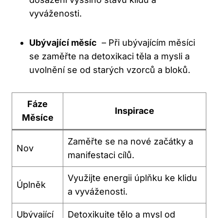
vyváženosti.
Ubývající měsíc
⁢ – ‍Při ubývajícím měsíci
se zaměřte na detoxikaci těla a mysli a
uvolnění se od starých vzorců a bloků.
Fáze⁤
Inspirace
Měsíce
Zaměřte se na nové začátky a
Nov
⁤manifestaci⁣ cílů.
Využijte energii úplňku ke klidu
Úplněk
a vyváženosti.
Ubývající
Detoxikujte ⁢tělo a mysl ‌od