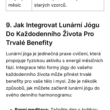
měsíc
starých​ vzorců.
9. Jak‌ Integrovat Lunární Jógu
⁣do Každodenního Života Pro
Trvalé Benefity
Lunární jóga je ⁣jedinečná praxe cvičení, která
propojuje‍ fyzickou ⁤aktivitu s energií měsíčních
‌fází. Integrace‌ této formy jógy do vašeho
každodenního života může přinést ‌trvalé
‌benefity pro vaše​ tělo i mysl. Zde ⁣je ⁣několik
způsobů, jak můžete začlenit lunární jógu ​do
svého denního harmonogramu:
Ranní meditace
: Začněte den ⁣s krátkou