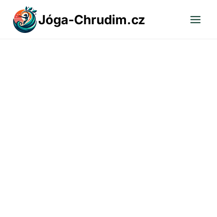
Přeskočit
Jóga-Chrudim.cz
na
obsah