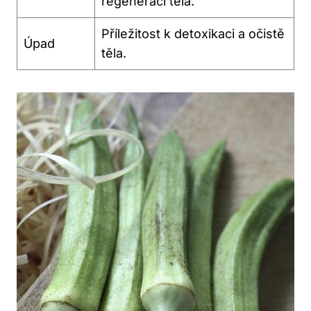
regeneraci těla.
Příležitost ⁤k⁤ detoxikaci a očistě
Úpad
​těla.