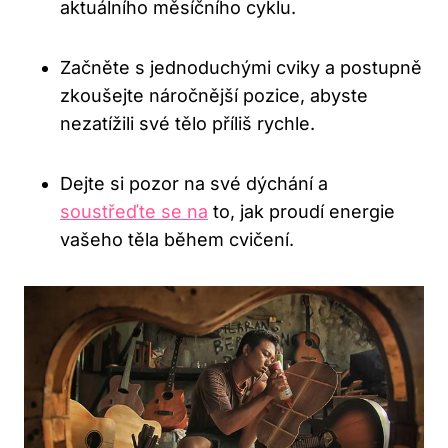
‌aktuálního měsíčního cyklu.
Začněte s jednoduchými ‌cviky a ⁣postupně
zkoušejte náročnější pozice, abyste
nezatížili své tělo příliš rychle.
Dejte⁤ si pozor na své dýchání​ a
soustřeďte se na
to, jak proudí energie
vašeho ‍těla během cvičení.