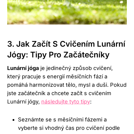
3. Jak‍ Začít S Cvičením Lunární
Jógy: Tipy Pro Začátečníky
Lunární jóga
je ⁣jedinečný způsob cvičení,
který pracuje s‌ energií měsíčních fází⁢ a
pomáhá harmonizovat ⁤tělo, mysl a duši. Pokud
jste ⁤začátečník a chcete začít s cvičením
Lunární jógy,
následujte tyto tipy
:
Seznámte se‌ s měsíčními ⁤fázemi a
vyberte ​si vhodný čas pro cvičení podle