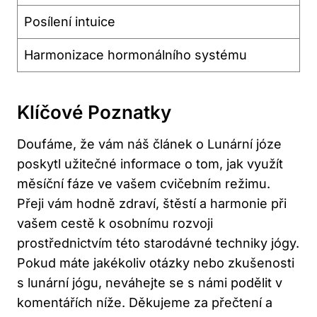
Posílení intuice
Harmonizace⁢ hormonálního systému
Klíčové Poznatky
Doufáme, že vám náš článek o Lunární józe
poskytl⁣ užitečné​ informace o ⁣tom, jak využít
měsíční​ fáze ve⁣ vašem cvičebním režimu.
Přeji vám hodně zdraví, štěstí a harmonie při
vašem cestě k osobnímu rozvoji
prostřednictvím ⁤této starodávné techniky jógy.
Pokud máte jakékoliv otázky ​nebo zkušenosti
s lunární jógu, neváhejte se s⁤ námi⁤ podělit v
komentářích níže. ‍Děkujeme za⁣ přečtení ‍a