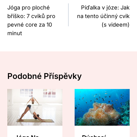
Pro
Jóga pro ploché
Píďalka v józe: Jak
bříško: 7 cviků pro
na tento účinný cvik
Příspěvek
pevné core za 10
(s videem)
minut
Podobné Příspěvky