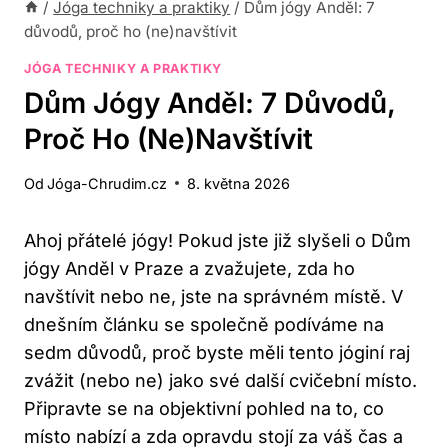
/
Jóga techniky a praktiky
/
Dům jógy Anděl: 7
důvodů, proč ho (ne)navštívit
JÓGA TECHNIKY A PRAKTIKY
Dům Jógy Anděl: 7 Důvodů,
Proč Ho (ne)navštívit
Od
Jóga-Chrudim.cz
8. května 2026
Ahoj přátelé jógy! Pokud jste již slyšeli o Dům
jógy Anděl v Praze a zvažujete, zda ho
navštívit nebo ne, jste na správném místě. V
dnešním článku se společně podíváme na
sedm důvodů, proč byste měli tento jóginí raj
zvážit (nebo ne) jako své další cvičební místo.
Připravte se na objektivní pohled na to, co
místo nabízí a zda opravdu stojí za váš čas a