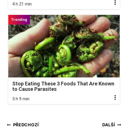
4 h 21 min
Stop Eating These 3 Foods That Are Known
to Cause Parasites
5 h 9 min
Navigace
PŘEDCHOZÍ
DALŠÍ