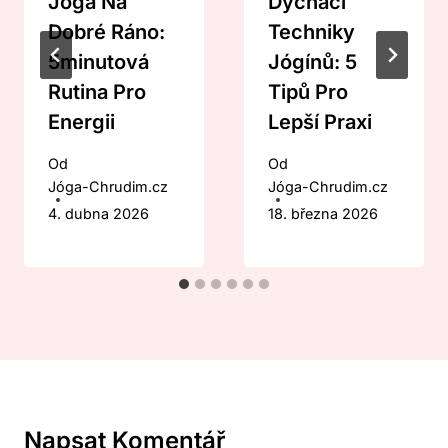
Jóga Na
Dýchací
Dobré Ráno:
Techniky
5minutová
Jógínů: 5
Rutina Pro
Tipů Pro
Energii
Lepší Praxi
Od
Od
Jóga-Chrudim.cz
Jóga-Chrudim.cz
4. dubna 2026
18. března 2026
Napsat Komentář