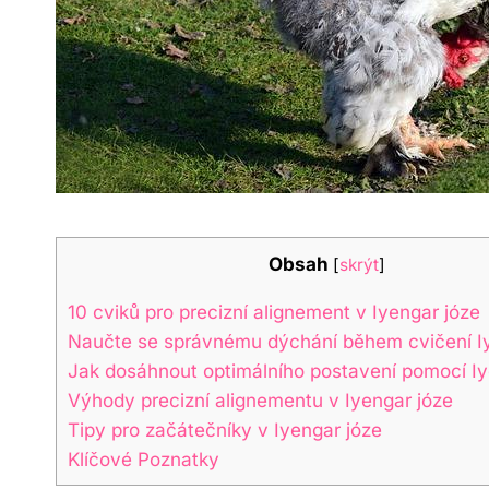
Obsah
[
skrýt
]
10 cviků pro precizní alignement v Iyengar józe
Naučte se správnému dýchání během cvičení I
Jak dosáhnout optimálního postavení pomocí Iy
Výhody precizní alignementu v Iyengar józe
Tipy pro začátečníky v Iyengar józe
Klíčové Poznatky