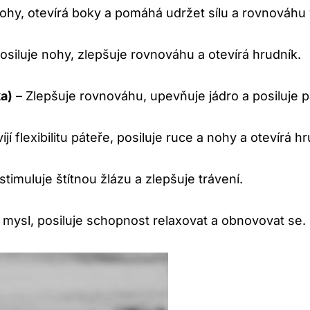
nohy, otevírá boky a pomáhá udržet sílu a rovnováhu v
osiluje nohy, zlepšuje rovnováhu a otevírá hrudník.
a)
– Zlepšuje rovnováhu, upevňuje jádro a posiluje 
jí flexibilitu páteře, posiluje ruce a nohy a otevírá hr
timuluje štítnou žlázu a zlepšuje trávení.
a mysl, posiluje schopnost relaxovat a obnovovat se.