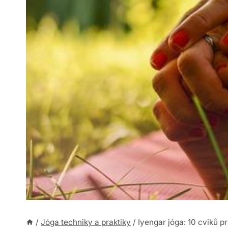
/
Jóga techniky a praktiky
/
Iyengar jóga: 10 cviků p