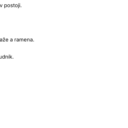
 postoji.
paže a ramena.
udník.