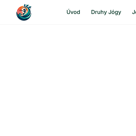
Přeskočit
Úvod
Druhy Jógy
J
na
obsah