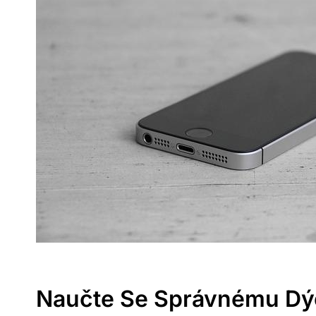
Naučte Se Správnému Dýc