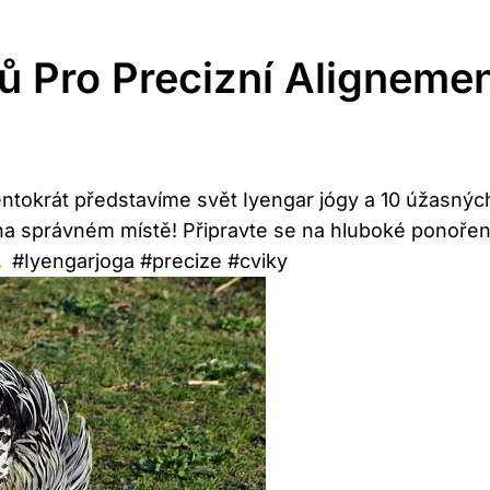
ů Pro Precizní Aligneme
ntokrát představíme svět Iyengar jógy a 10 úžasných
 na správném místě! Připravte se na hluboké ponořen
#Iyengarjoga #precize #cviky