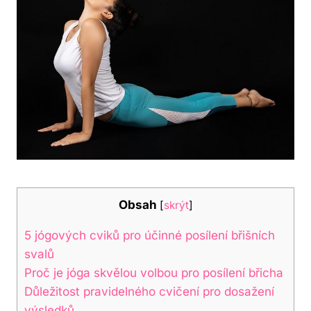
Obsah
[
skrýt
]
5 jógových cviků pro účinné posílení břišních
svalů
Proč je ‍jóga skvělou volbou ​pro posílení břicha
Důležitost pravidelného cvičení pro dosažení
výsledků