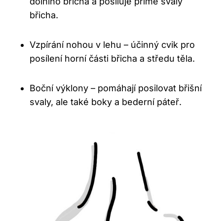
dolního břicha a posiluje přímé svaly
břicha.
Vzpírání nohou v lehu – účinný cvik pro
posílení horní části břicha a středu těla.
Boční výklony – pomáhají posilovat břišní
svaly, ale také boky a bederní páteř.