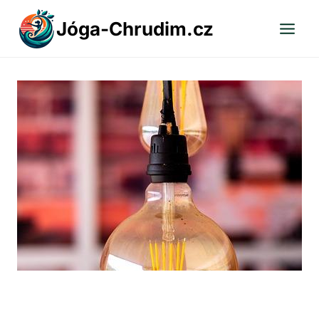
Přeskočit
Jóga-Chrudim.cz
na
obsah