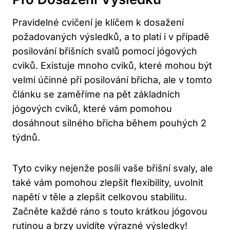
Pravidelné cvičení ⁤je klíčem k dosažení
požadovaných výsledků, a to platí i v případě
posilování břišních svalů pomocí jógových
cviků. Existuje mnoho cviků, které mohou být
velmi⁣ účinné při​ posilování ‌břicha, ⁢ale v tomto
článku se zaměříme na pět základních
jógových cviků, které vám pomohou
dosáhnout silného břicha během pouhých‍ 2
týdnů.
Tyto cviky⁣ nejenže ‌posílí ‍vaše břišní svaly, ale
také vám ⁢pomohou zlepšit flexibility, uvolnit
napětí v těle a zlepšit celkovou stabilitu.
Začněte každé ráno s touto krátkou jógovou
rutinou a brzy uvidíte výrazné výsledky!