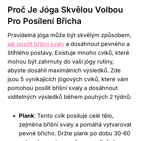
Proč Je ‍jóga Skvělou Volbou ​
Pro Posílení Břicha
Pravidelná jóga může být skvělým způsobem,
jak posílit břišní svaly
a dosáhnout pevného ⁢a
štíhlého postavy.‍ Existuje mnoho cviků, které
mohou být ⁤zahrnuty⁤ do vaší jógy ‍rutiny,
abyste dosáhli maximálních výsledků. Zde
jsou 5 vynikajících jógových cviků, které vám
pomohou posílit břišní svaly a dosáhnout
viditelných výsledků během pouhých 2 týdnů:
Plank
: Tento cvik posiluje celé tělo,
zejména břišní svaly a pomáhá vytvarovat
pevné břicho. Držte plank po dobu 30-60