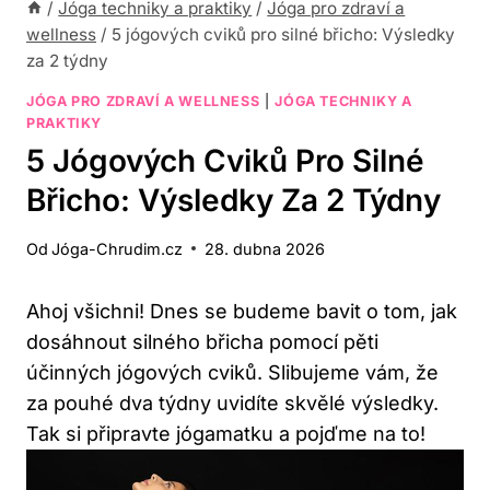
/
Jóga techniky a praktiky
/
Jóga pro zdraví a
wellness
/
5 jógových cviků pro silné břicho: Výsledky
za 2 týdny
JÓGA PRO ZDRAVÍ A WELLNESS
|
JÓGA TECHNIKY A
PRAKTIKY
5 Jógových Cviků Pro Silné
Břicho: Výsledky Za 2 Týdny
Od
Jóga-Chrudim.cz
28. dubna 2026
Ahoj​ všichni! Dnes se budeme bavit o tom, jak
dosáhnout ⁢silného​ břicha pomocí pěti
účinných jógových cviků. Slibujeme vám, že
za pouhé dva týdny uvidíte skvělé výsledky.
Tak si připravte jógamatku a pojďme ​na to!