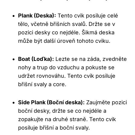
Plank (Deska):
Tento​ cvik posiluje celé
tělo, včetně břišních svalů. Držte se v
pozici desky co ⁣nejdéle. Šikmá deska
může být další ⁤úroveň tohoto cviku.
Boat (Loďka):
Lezte se na záda, zvedněte
nohy a trup do vzduchu ⁤a pokuste se
⁤udržet rovnováhu.⁤ Tento cvik posiluje
břišní svaly a core.
Side Plank (Boční deska):
Zaujměte pozici
boční desky, držte se⁣ co nejdéle a
zopakujte na druhé straně. Tento cvik
⁢posiluje břišní a boční svaly.