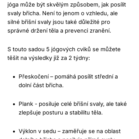
‌jóga může být skvělým způsobem, jak posílit
svaly břicha. Není to jenom o vzhledu, ale
silné břišní⁣ svaly jsou také důležité pro
správné‌ držení těla a prevenci zranění.
S touto sadou 5 jógových cviků ‍se ‌můžete
těšit‍ na výsledky již za 2 týdny:
Přeskočení – ⁢pomáhá posílit střední‍ a
dolní⁣ část břicha.
Plank -​ posiluje celé břišní svaly, ale také⁢
zlepšuje posturu a stabilitu těla.
Výklon‍ v sedu – zaměřuje⁣ se​ na oblast