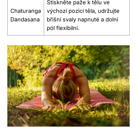
Stiskněte paže k tělu ve
Chaturanga
výchozí pozici těla, udržujte
Dandasana
břišní‌ svaly napnuté a ‌dolní
pól flexibilní.