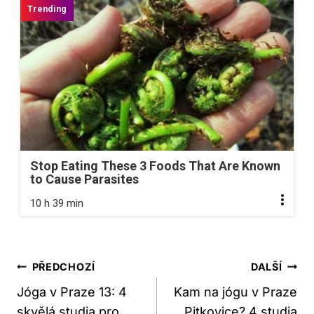
Stop Eating These 3 Foods That Are Known
to Cause Parasites
10 h 39 min
Navigace
PŘEDCHOZÍ
DALŠÍ
Pro
Jóga v Praze 13: 4
Kam na jógu v Praze
skvělá studia pro
Pitkovice? 4 studia