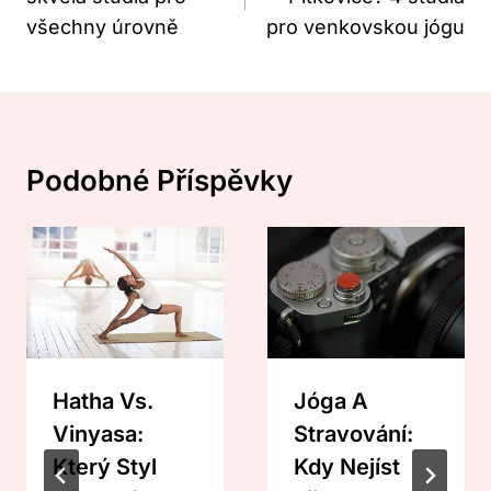
Příspěvek
všechny úrovně
pro venkovskou jógu
Podobné Příspěvky
Hatha Vs.
Jóga A
Vinyasa:
Stravování:
Který Styl
Kdy Nejíst