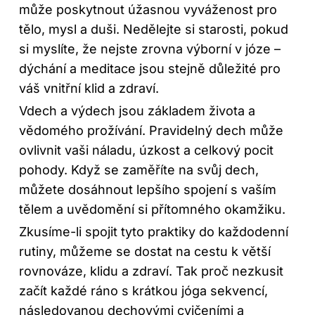
může poskytnout úžasnou vyváženost pro
tělo, mysl a duši. Nedělejte si starosti, pokud
si myslíte, že nejste zrovna výborní v józe –
dýchání a meditace jsou stejně důležité pro
váš vnitřní klid a zdraví.
Vdech a výdech jsou základem života a
vědomého prožívání. Pravidelný dech může
ovlivnit vaši náladu, úzkost a celkový pocit
pohody. Když se zaměříte na svůj dech,
můžete dosáhnout lepšího spojení s vaším
tělem a uvědomění si přítomného okamžiku.
Zkusíme-li spojit tyto praktiky do každodenní
rutiny, můžeme se dostat na cestu k větší
rovnováze, klidu a zdraví. Tak proč nezkusit
začít každé ráno s krátkou jóga sekvencí,
následovanou dechovými cvičeními a