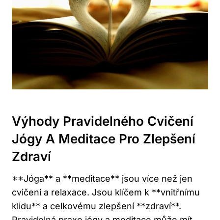
Výhody Pravidelného Cvičení
Jógy A Meditace Pro Zlepšení
Zdraví
**Jóga** a **meditace** jsou více než jen
cvičení a relaxace. Jsou klíčem k **vnitřnímu
klidu** a celkovému zlepšení **zdraví**.
Pravidelná praxe jógy a meditace může mít