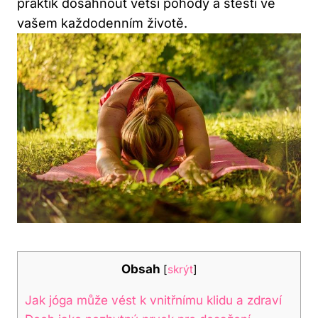
praktik dosáhnout větší pohody a štěstí ve
vašem každodenním životě.
Obsah
[
skrýt
]
Jak jóga může vést k vnitřnímu klidu a zdraví