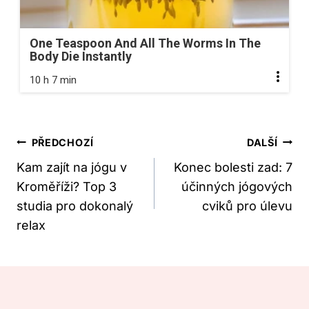
One Teaspoon And All The Worms In The
Body Die Instantly
10 h 7 min
Navigace
PŘEDCHOZÍ
DALŠÍ
Pro
Kam zajít na jógu v
Konec bolesti zad: 7
Kroměříži? Top 3
účinných jógových
Příspěvek
studia pro dokonalý
cviků pro úlevu
relax