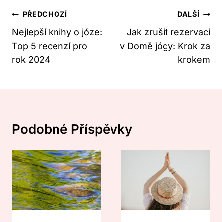
Navigace
PŘEDCHOZÍ
DALŠÍ
Pro
Nejlepší knihy o józe:
Jak zrušit rezervaci
Top 5 recenzí pro
v Domě jógy: Krok za
Příspěvek
rok 2024
krokem
Podobné Příspěvky