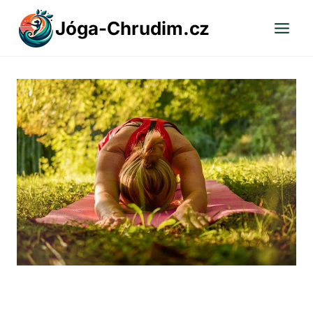
Přeskočit
Jóga-Chrudim.cz
na
obsah