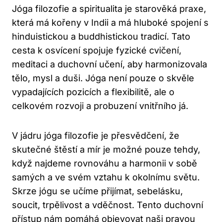
Jóga filozofie a spiritualita je starověká praxe,
která má kořeny v Indii a má hluboké spojení s
hinduistickou a buddhistickou tradicí. Tato
cesta k osvícení spojuje fyzické cvičení,
meditaci a duchovní učení, aby harmonizovala
tělo, mysl a duši. Jóga není pouze o skvěle
vypadajících pozicích a flexibilitě, ale o
celkovém rozvoji a probuzení vnitřního já.
V jádru jóga filozofie je přesvědčení, že
skutečné štěstí a mír je možné pouze tehdy,
když najdeme rovnováhu a harmonii v sobě
samých a ve svém vztahu k okolnímu světu.
Skrze jógu se učíme přijímat, sebelásku,
soucit, trpělivost a vděčnost. Tento duchovní
přístup nám pomáhá objevovat naši pravou