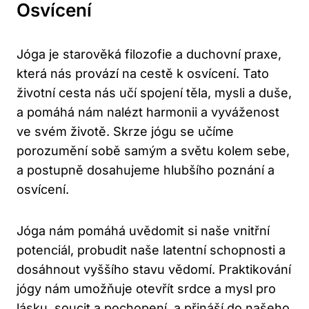
Osvícení
Jóga je starověká filozofie a duchovní praxe,
která nás provází na cestě k osvícení. Tato
životní cesta nás učí spojení těla, mysli a duše,
a pomáhá nám nalézt harmonii a vyváženost
ve svém životě. Skrze jógu se učíme
porozumění sobě samým a světu kolem sebe,
a postupně dosahujeme hlubšího poznání a
osvícení.
Jóga nám pomáhá uvědomit si naše vnitřní
potenciál, probudit naše latentní schopnosti a
dosáhnout vyššího stavu vědomí. Praktikování
jógy nám umožňuje otevřít srdce a mysl pro
lásku, soucit a pochopení, a přináší do našeho