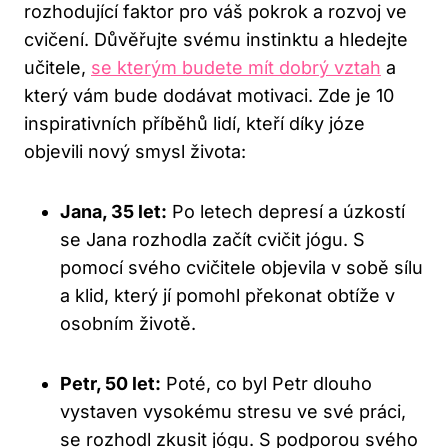
rozhodující faktor pro váš pokrok a rozvoj ve
cvičení. Důvěřujte svému instinktu a hledejte
učitele,
se kterým budete mít dobrý vztah
a
který vám bude dodávat motivaci. Zde je 10
inspirativních příběhů lidí, kteří díky józe
objevili nový smysl života:
Jana, 35 let:
Po letech depresí a úzkostí
se Jana rozhodla začít cvičit jógu. S
pomocí svého cvičitele objevila v sobě sílu
a klid, který jí pomohl překonat obtíže v
osobním životě.
Petr, 50 let:
Poté, co byl Petr dlouho
vystaven vysokému stresu ve své práci,
se rozhodl zkusit jógu. S podporou svého