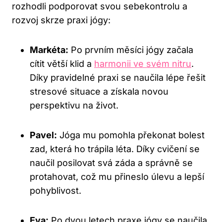
rozhodli podporovat svou sebekontrolu a
rozvoj skrze praxi jógy:
Markéta:
Po prvním měsíci jógy začala
cítit větší klid a
harmonii ve svém nitru
.
Díky pravidelné praxi se naučila lépe řešit
stresové situace a získala novou
perspektivu na život.
Pavel:
Jóga mu pomohla překonat bolest
zad, která ho trápila léta. Díky cvičení se
naučil posilovat svá záda a správně se
protahovat, což mu přineslo úlevu a lepší
pohyblivost.
Eva:
Po dvou letech praxe jógy se naučila