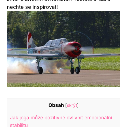
nechte se inspirovat!
Obsah
[
skrýt
]
Jak jóga může pozitivně ovlivnit emocionální
stabilitu