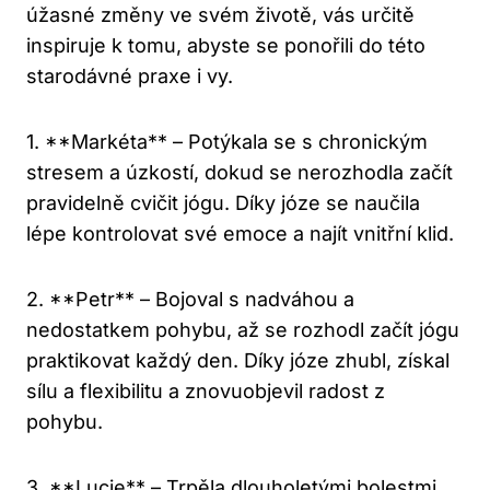
úžasné změny ve svém životě, vás určitě
inspiruje k tomu, abyste se ponořili do této
starodávné praxe i vy.
1. **Markéta** – Potýkala se s chronickým
stresem a úzkostí, dokud se nerozhodla začít
pravidelně cvičit jógu. Díky józe se naučila
lépe kontrolovat své emoce a najít vnitřní klid.
2. **Petr** – Bojoval s nadváhou a
nedostatkem pohybu, až se rozhodl začít jógu
praktikovat každý den. Díky józe zhubl, získal
sílu a flexibilitu a znovuobjevil radost z
pohybu.
3. **Lucie** – Trpěla dlouholetými bolestmi