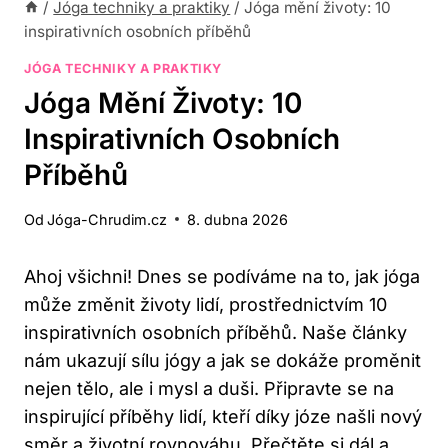
/
Jóga techniky a praktiky
/
Jóga mění životy: 10
inspirativních osobních příběhů
JÓGA TECHNIKY A PRAKTIKY
Jóga Mění Životy: 10
Inspirativních Osobních
Příběhů
Od
Jóga-Chrudim.cz
8. dubna 2026
Ahoj všichni! Dnes se podíváme na to, jak jóga
může změnit životy lidí, prostřednictvím 10
inspirativních osobních příběhů. Naše články
nám ukazují sílu jógy a jak se dokáže proměnit
nejen tělo, ale i mysl a duši. Připravte se na
inspirující příběhy lidí, kteří díky józe našli nový
směr a životní rovnováhu. Přečtěte si dál a