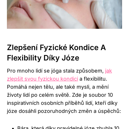
Zlepšení Fyzické Kondice A
Flexibility Díky Józe
Pro mnoho lidí se jóga stala způsobem,
jak
zlepšit svou fyzickou kondici
a flexibilitu.
Pomáhá nejen tělu, ale také mysli, a mění
životy lidí po celém světě. Zde je soubor 10
inspirativních osobních příběhů lidí, kteří díky
józe dosáhli pozoruhodných změn a úspěchů:
Bára, která díky pravidelné józe zhubla 10