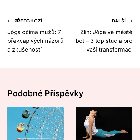
Navigace
PŘEDCHOZÍ
DALŠÍ
Pro
Jóga očima mužů: 7
Zlín: Jóga ve městě
překvapivých názorů
bot – 3 top studia pro
Příspěvek
a zkušeností
vaši transformaci
Podobné Příspěvky