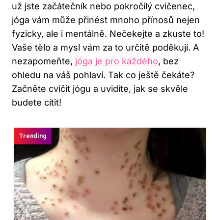
už jste začátečník nebo pokročilý cvičenec,
jóga vám může přinést mnoho přínosů nejen
fyzicky, ale i mentálně. Nečekejte a zkuste to!
Vaše tělo a mysl vám za to určitě poděkují. A
nezapomeňte,
jóga je pro každého
, bez
ohledu na váš pohlaví. Tak co ještě čekáte?
Začněte cvičit jógu a uvidíte, jak se skvěle
budete cítit!