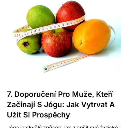
7. Doporučení Pro Muže, Kteří
Začínají S Jógu: Jak Vytrvat A
Užít Si Prospěchy
Jóga je skvělý způsob, jak zlepšit své fyzické i