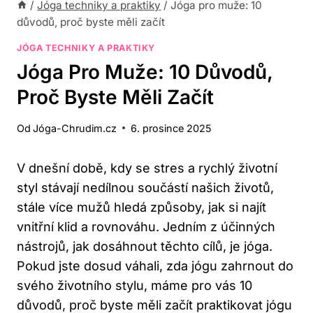
/
Jóga techniky a praktiky
/
Jóga pro muže: 10
důvodů, proč byste měli začít
JÓGA TECHNIKY A PRAKTIKY
Jóga Pro Muže: 10 Důvodů,
Proč Byste Měli Začít
Od
Jóga-Chrudim.cz
6. prosince 2025
V dnešní době, kdy se stres a rychlý životní
styl stávají nedílnou součástí našich životů,
stále více mužů hledá způsoby, jak si najít
vnitřní klid a rovnováhu. Jedním z účinných
nástrojů, jak dosáhnout těchto cílů, je jóga.
Pokud jste dosud váhali, zda jógu zahrnout do
svého životního stylu, máme pro vás 10
důvodů, proč byste měli začít praktikovat jógu