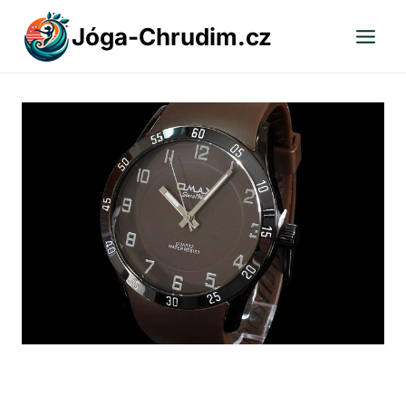
Přeskočit
Jóga-Chrudim.cz
na
obsah