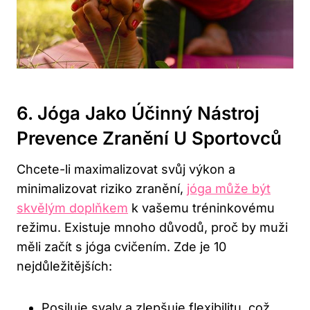
6. Jóga Jako Účinný Nástroj
Prevence Zranění U Sportovců
Chcete-li maximalizovat svůj výkon a
minimalizovat riziko zranění,
jóga může být
skvělým doplňkem
k vašemu tréninkovému
režimu. Existuje mnoho důvodů, proč by muži
měli začít s jóga cvičením. Zde je 10
nejdůležitějších:
Posiluje svaly a zlepšuje flexibilitu, což