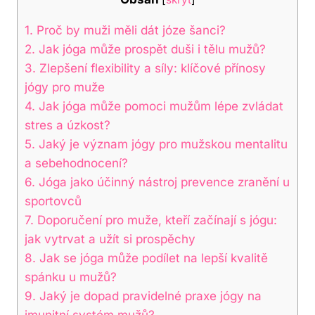
1. Proč by muži měli dát józe šanci?
2. Jak jóga může prospět duši i tělu mužů?
3. Zlepšení flexibility a síly: klíčové přínosy
jógy pro muže
4. Jak jóga může pomoci mužům lépe zvládat
stres a úzkost?
5. Jaký je význam jógy pro mužskou mentalitu
a sebehodnocení?
6. Jóga jako účinný nástroj prevence zranění u
sportovců
7. Doporučení pro muže, kteří začínají s jógu:
jak vytrvat a užít si prospěchy
8. Jak se jóga může podílet na lepší kvalitě
spánku u mužů?
9. Jaký je dopad pravidelné praxe jógy na
imunitní systém mužů?