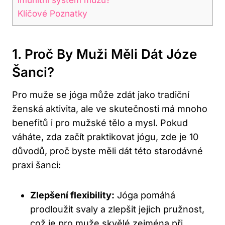
Klíčové Poznatky
1. Proč By Muži Měli Dát Józe
Šanci?
Pro muže se jóga může zdát jako tradiční
ženská aktivita, ale ve skutečnosti má mnoho
benefitů i pro mužské tělo a mysl. Pokud
váháte, zda začít praktikovat jógu, zde je 10
důvodů, proč byste měli dát této starodávné
praxi šanci:
Zlepšení flexibility:
Jóga pomáhá
prodloužit svaly a zlepšit jejich pružnost,
což je pro muže skvělé zejména při