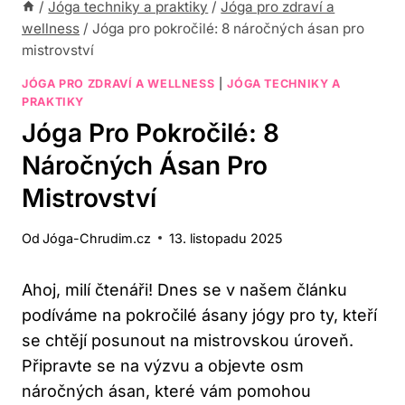
/
Jóga techniky a praktiky
/
Jóga pro zdraví a
wellness
/
Jóga pro pokročilé: 8 náročných ásan pro
mistrovství
JÓGA PRO ZDRAVÍ A WELLNESS
|
JÓGA TECHNIKY A
PRAKTIKY
Jóga Pro Pokročilé: 8
Náročných Ásan Pro
Mistrovství
Od
Jóga-Chrudim.cz
13. listopadu 2025
Ahoj, milí čtenáři! Dnes se v našem článku
podíváme na pokročilé ásany jógy pro ty, kteří
se chtějí posunout na mistrovskou úroveň.
Připravte se na výzvu a objevte osm
náročných ásan, které vám pomohou