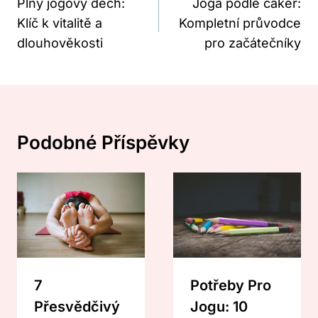
Pro
Plný jógový dech:
Jóga podle čaker:
Klíč k vitalitě a
Kompletní průvodce
Příspěvek
dlouhověkosti
pro začátečníky
Podobné Příspěvky
7
Potřeby Pro
Přesvědčivý
Jogu: 10