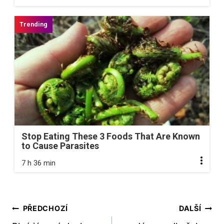
Stop Eating These 3 Foods That Are Known
to Cause Parasites
7 h 36 min
Navigace
PŘEDCHOZÍ
DALŠÍ