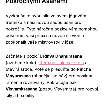
Pokročilými Ásanami
Vyzkoušejte svou sílu ve svém jógovém
tréninku s naší novou sadou ásan pro
pokročilé. Tyto náročné pozice vám pomohou
posunout vaši praxi na novou úroveň a
zdokonalit vaše mistrovství v józe.
Začněte s pozicí
Urdhva Dhanurasana
(ozubené kolo),
která posiluje celé tělo
a
otevírá srdce. Poté se přesuňte do
Pincha
Mayurasana
(ohánějící se páv) pro posílení
ramen a rovnováhy. Pokračujte pak
Visvamitrasana
(pózou Visvamitra) pro rozvoj
síly a flexibility.