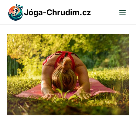
Přeskočit
Jóga-Chrudim.cz
na
obsah