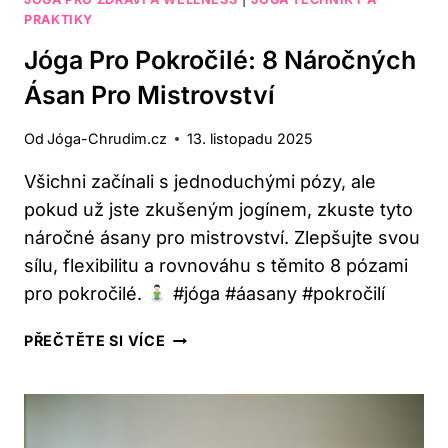
PRAKTIKY
Jóga Pro Pokročilé: 8 Náročných
Ásan Pro Mistrovství
Od
Jóga-Chrudim.cz
13. listopadu 2025
Všichni začínali s jednoduchými pózy, ale
pokud už jste zkušeným jogínem, zkuste tyto
náročné ásany pro mistrovství. Zlepšujte svou
sílu, flexibilitu a rovnováhu s těmito 8 pózami
pro pokročilé.
#jóga #áasany #pokročilí
JÓGA
PŘEČTĚTE SI VÍCE
PRO
POKROČILÉ:
8
NÁROČNÝCH