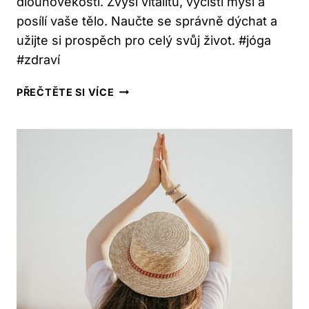
dlouhověkosti. Zvýší vitalitu, vyčistí mysl a
posílí vaše tělo. Naučte se správně dýchat a
užijte si prospěch pro celý svůj život. #jóga
#zdraví
PLNÝ
PŘEČTĚTE SI VÍCE
JÓGOVÝ
DECH:
KLÍČ
K
VITALITĚ
A
DLOUHOVĚKOSTI