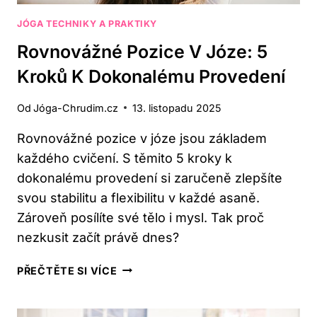
JÓGA TECHNIKY A PRAKTIKY
Rovnovážné Pozice V Józe: 5
Kroků K Dokonalému Provedení
Od
Jóga-Chrudim.cz
13. listopadu 2025
Rovnovážné pozice v józe jsou základem
každého cvičení. S těmito 5 kroky k
dokonalému provedení si zaručeně zlepšíte
svou stabilitu a flexibilitu v každé asaně.
Zároveň posílíte své tělo i mysl. Tak proč
nezkusit začít právě dnes?
ROVNOVÁŽNÉ
PŘEČTĚTE SI VÍCE
POZICE
V
JÓZE: