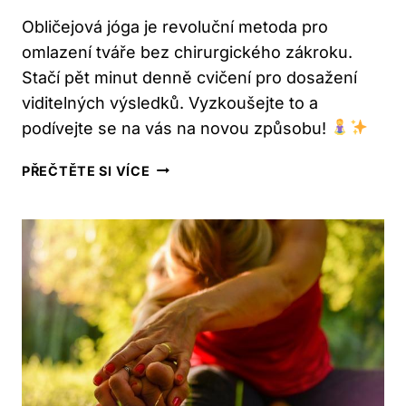
Obličejová jóga je revoluční metoda pro
omlazení tváře bez chirurgického zákroku.
Stačí pět minut denně cvičení pro dosažení
viditelných výsledků. Vyzkoušejte to a
podívejte se na vás na novou způsobu!
OBLIČEJOVÁ
PŘEČTĚTE SI VÍCE
JÓGA:
OMLAĎTE
SVOU
TVÁŘ
ZA
5
MINUT
DENNĚ