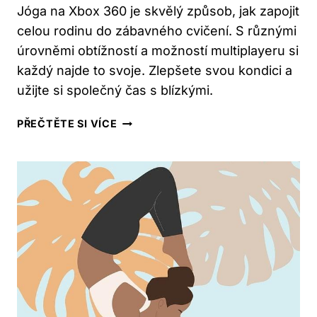
Jóga na Xbox 360 je skvělý způsob, jak zapojit
celou rodinu do zábavného cvičení. S různými
úrovněmi obtížností a možností multiplayeru si
každý najde to svoje. Zlepšete svou kondici a
užijte si společný čas s blízkými.
JÓGA
PŘEČTĚTE SI VÍCE
NA
XBOX
360:
ZÁBAVNÉ
CVIČENÍ
PRO
CELOU
RODINU