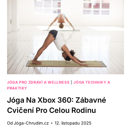
5
KROKŮ
K
DOKONALÉMU
PROVEDENÍ
JÓGA PRO ZDRAVÍ A WELLNESS
|
JÓGA TECHNIKY A
PRAKTIKY
Jóga Na Xbox 360: Zábavné
Cvičení Pro Celou Rodinu
Od
Jóga-Chrudim.cz
12. listopadu 2025