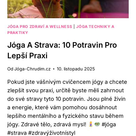
JÓGA PRO ZDRAVÍ A WELLNESS
|
JÓGA TECHNIKY A
PRAKTIKY
Jóga A Strava: 10 Potravin Pro
Lepší Praxi
Od
Jóga-Chrudim.cz
10. listopadu 2025
Pokud jste vášnivým cvičencem jógy a chcete
zlepšit svou praxi, určitě byste měli zahrnout
do své stravy tyto 10 potravin. Jsou plné živin
a energie, které vám pomohou dosáhnout
lepšího mentálního a fyzického stavu během
jógy. Zdravé tělo, zdravá mysl!
#jóga
#strava #zdravýživotnístyl