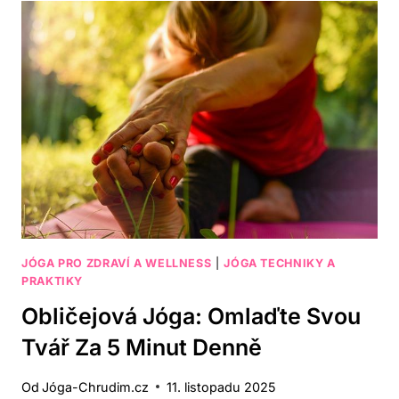
PODCASTŮ
PRO
INSPIRACI
A
MOTIVACI
JÓGA PRO ZDRAVÍ A WELLNESS
|
JÓGA TECHNIKY A
PRAKTIKY
Obličejová Jóga: Omlaďte Svou
Tvář Za 5 Minut Denně
Od
Jóga-Chrudim.cz
11. listopadu 2025