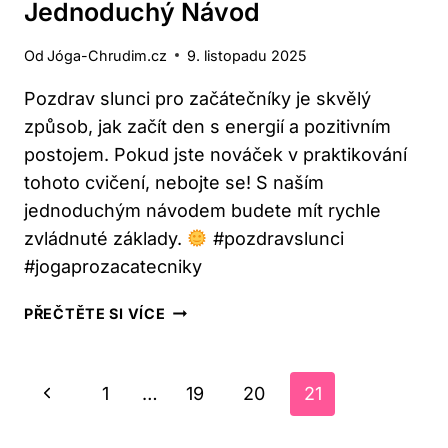
Jednoduchý Návod
Od
Jóga-Chrudim.cz
9. listopadu 2025
Pozdrav slunci pro začátečníky je skvělý
způsob, jak začít den s energií a pozitivním
postojem. Pokud jste nováček v praktikování
tohoto cvičení, nebojte se! S naším
jednoduchým návodem budete mít rychle
zvládnuté základy.
#pozdravslunci
#jogaprozacatecniky
POZDRAV
PŘEČTĚTE SI VÍCE
SLUNCI
PRO
ZAČÁTEČNÍKY:
Navigace
Předchozí
1
…
19
20
21
JEDNODUCHÝ
Na
NÁVOD
stránka