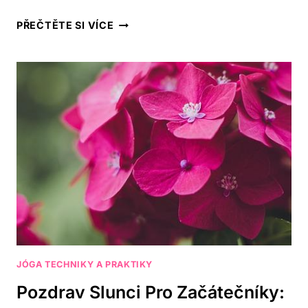
JÓGA
PŘEČTĚTE SI VÍCE
A
STRAVA:
10
POTRAVIN
PRO
LEPŠÍ
PRAXI
JÓGA TECHNIKY A PRAKTIKY
Pozdrav Slunci Pro Začátečníky: