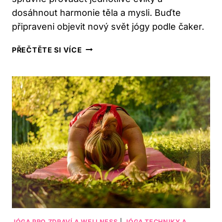
dosáhnout harmonie těla a mysli. Buďte
připraveni objevit nový svět jógy podle čaker.
JÓGA
PŘEČTĚTE SI VÍCE
PODLE
ČAKER:
KOMPLETNÍ
PRŮVODCE
PRO
ZAČÁTEČNÍKY
JÓGA PRO ZDRAVÍ A WELLNESS
|
JÓGA TECHNIKY A