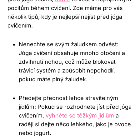
pocitům‌ během cvičení. Zde máme pro‍ vás
několik tipů, kdy je ⁤nejlepší nejíst před jóga
cvičením:
Nenechte se svým žaludkem⁢ odvést:
Jóga‌ cvičení obsahuje mnoho​ otočení⁤ a
⁤zdvihnutí nohou, což může blokovat
trávicí systém a⁤ způsobit nepohodlí,
pokud máte plný žaludek.
Předejte přednost lehce​ stravitelným
jídlům: Pokud ⁣se rozhodnete jíst před jóga
‌cvičením,
vyhněte se těžkým jídlům
‌ a
raději si ⁤dejte něco lehkého, jako je ovoce
nebo jogurt.