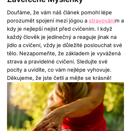
Doufáme, že vám náš článek pomohl lépe
⁤porozumět spojení mezi jógou ‌a‍
stravování
m a
kdy je nejlepší nejíst před cvičením. ‍I když‌
každý člověk je ⁤jedinečný ‌a reaguje jinak ​na
‍jídlo‍ a cvičení, vždy je důležité‍ poslouchat své
tělo. Nezapomeňte, že ​základem je vyvážená
strava‍ a ​pravidelné cvičení. ‌Sledujte své
pocity‍ a uvidíte, ⁣co ​vám nejlépe vyhovuje.
Děkujeme, že ‍jste‍ četli a mějte⁢ se krásně!