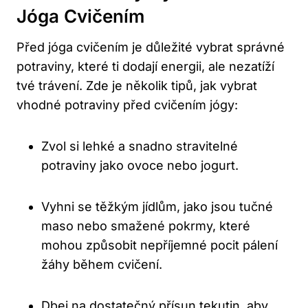
‌jóga Cvičením
Před⁤ jóga cvičením je důležité vybrat správné
potraviny, které ti dodají energii, ale⁢ nezatíží
tvé ⁢trávení. Zde je několik ⁢tipů, jak vybrat‍
vhodné potraviny před cvičením jógy:
Zvol si lehké a snadno stravitelné
potraviny jako ovoce ​nebo jogurt.
Vyhni‌ se těžkým jídlům,⁣ jako jsou tučné
maso nebo smažené pokrmy, ‍které
mohou způsobit‌ nepříjemné pocit pálení
⁣žáhy během cvičení.
Dbej na dostatečný přísun tekutin, ⁢aby