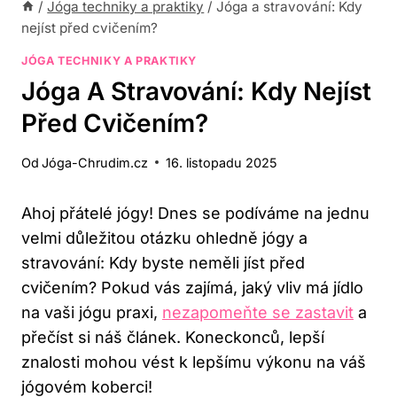
/
Jóga techniky a praktiky
/
Jóga a stravování: Kdy
nejíst před cvičením?
JÓGA TECHNIKY A PRAKTIKY
Jóga A Stravování: Kdy Nejíst
Před Cvičením?
Od
Jóga-Chrudim.cz
16. listopadu 2025
Ahoj přátelé jógy! Dnes se‌ podíváme ⁢na jednu
velmi důležitou otázku ohledně ‌jógy a‌
stravování: Kdy‍ byste neměli jíst ⁣před
cvičením? Pokud vás⁣ zajímá, jaký vliv má ⁣jídlo
na ⁢vaši jógu ⁤praxi,
nezapomeňte se zastavit
a
přečíst si náš článek. Koneckonců, lepší
znalosti mohou vést ‍k lepšímu výkonu na váš
jógovém koberci!