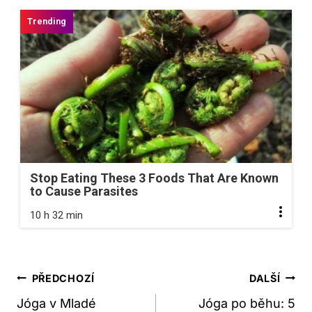
Stop Eating These 3 Foods That Are Known
to Cause Parasites
10 h 32 min
Navigace
PŘEDCHOZÍ
DALŠÍ
Pro
Jóga v Mladé
Jóga po běhu: 5