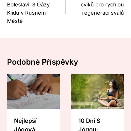
Boleslavi: 3 Oázy
cviků pro rychlou
Příspěvek
Klidu v Rušném
regeneraci svalů
Městě
Podobné Příspěvky
Nejlepší
10 Dní S
Jógová
Jógou: