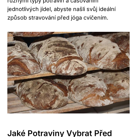
různými typy potravin a časováním
jednotlivých jídel, abyste našli svůj ideální
způsob ⁤stravování před jóga ⁢cvičením.
Jaké Potraviny ‍vybrat‌ Před