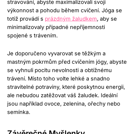
stravování, ⁢abyste maximalizovali svoji
výkonnost a pohodu během cvičení. Jóga se
totiž ⁢provádí s
prázdným žaludkem
,⁤ aby se​
minimalizovaly‌ případné nepříjemnosti
spojené ⁣s trávením.
Je doporučeno vyvarovat ‌se těžkým a
mastným pokrmům ‌před cvičením jógy, abyste
se vyhnuli pocitu nevolnosti‌ a obtížnému
trávení. Místo ‍toho volte⁣ lehké a snadno
stravitelné ‍potraviny, ​které poskytnou energii,
ale nebudou zatěžovat váš žaludek. Ideální
jsou například ovoce,‍ zelenina, ořechy nebo
semínka.
Závěrečné Myšlenky