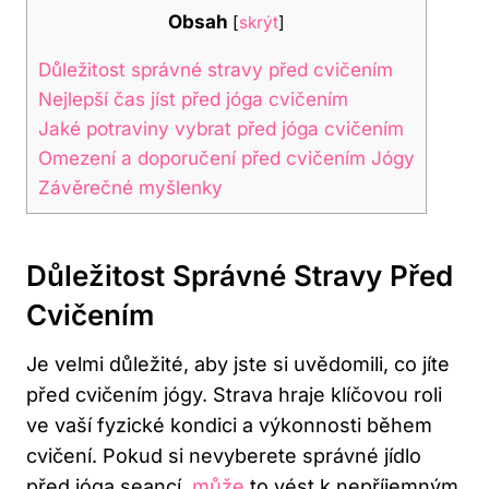
Obsah
[
skrýt
]
Důležitost‍ správné stravy před cvičením
Nejlepší⁣ čas jíst⁣ před jóga cvičením
Jaké potraviny ‍vybrat‌ před ‌jóga cvičením
Omezení a doporučení před cvičením ⁢Jógy
Závěrečné myšlenky
Důležitost‍ Správné Stravy Před
Cvičením
Je velmi důležité,‌ aby jste si uvědomili, co jíte
před cvičením ⁢jógy. Strava hraje klíčovou roli
ve vaší fyzické kondici‍ a výkonnosti během
cvičení. Pokud si nevyberete správné jídlo
před jóga seancí,
může
to vést k nepříjemným