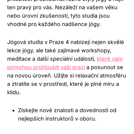
ten ​pravý pro vás. Nezáleží na vašem⁢ věku⁢
nebo úrovni zkušeností, tyto studia ⁤jsou
⁣vhodné pro každého nadšence jógy.
Jógová studia​ v Praze ⁢4 nabízejí ⁢nejen skvělé
lekce jógy, ale také ⁤zajímavé ⁢workshopy,
meditace a ⁤další speciální⁤ události, ​
které vám
pomohou ⁣prohloubit vaši praxi
a posunout se
⁤na ⁣novou úroveň. Užijte si relaxační ‌atmosféru‌
a ztratíte se v prostředí, které je ⁣plné míru a
klidu.
Získejte nové znalosti a⁤ dovednosti od ​
nejlepších instruktorů‌ v oboru.