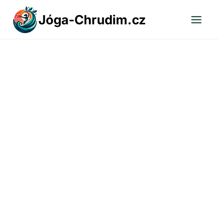
Přeskočit
Jóga-Chrudim.cz
na
obsah