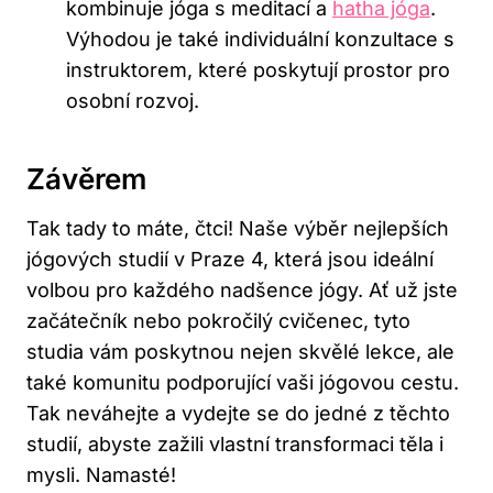
​kombinuje jóga⁢ s meditací ‌a
hatha ‌jóga
.
Výhodou je také individuální ⁣konzultace s
instruktorem, které ⁣poskytují⁤ prostor pro
osobní rozvoj.
Závěrem
Tak tady to⁢ máte, čtci! Naše výběr nejlepších
jógových studií v Praze 4, která jsou ideální
volbou pro každého nadšence jógy. ​Ať už jste⁣
začátečník nebo pokročilý cvičenec, tyto
⁤studia vám poskytnou nejen skvělé ⁣lekce, ale
také komunitu⁣ podporující vaši jógovou cestu.⁣
Tak⁢ neváhejte a‍ vydejte se‌ do jedné z těchto
studií, abyste zažili vlastní transformaci ​těla i
mysli. Namasté!