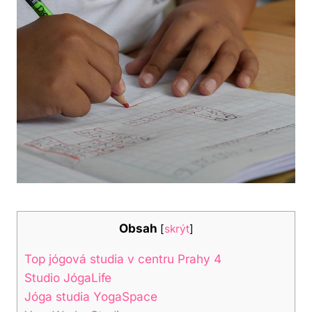
Obsah
[
skrýt
]
Top jógová studia v centru Prahy ‍4
Studio ‍JógaLife
Jóga studia YogaSpace