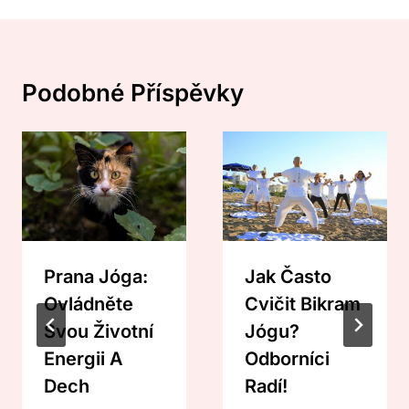
Podobné Příspěvky
Prana Jóga:
Jak Často
Ovládněte
Cvičit Bikram
Svou Životní
Jógu?
Energii A
Odborníci
Dech
Radí!