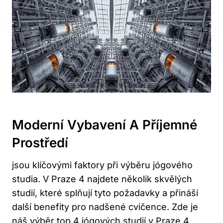
Moderní⁣ Vybavení A Příjemné⁢
Prostředí
jsou klíčovými faktory při výběru jógového
studia. ⁢V⁢ Praze‌ 4 najdete několik ‌skvělých
studií, které​ splňují tyto požadavky​ a​ přináší
další benefity pro nadšené cvičence.‍ Zde je‍
náš výběr top ​4 jógových studií v Praze 4,