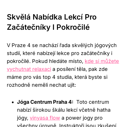
Skvělá Nabídka Lekcí Pro​
Začátečníky‍ I Pokročilé
V‍ Praze⁢ 4 se nachází‌ řada‍ skvělých jógových‌
studií, které nabízejí lekce pro začátečníky ‍i
‍pokročilé. ⁤Pokud‌ hledáte místo,
kde si můžete
vychutnat relaxaci
a posílení⁢ těla, pak zde
máme​ pro vás top 4 studia, ⁤která byste si
rozhodně neměli ‍nechat⁣ ujít:
Jóga Centrum‍ Praha 4:
‍ Toto centrum
nabízí širokou škálu lekcí včetně hatha
jógy,
vinyasa flow
a​ power jogy pro⁣
všechny úrovně. Instruktoři jsou ⁣zkušení