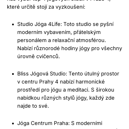
které určitě stojí ​za vyzkoušení:
Studio⁢ Jóga 4Life: Toto studio se pyšní ​
moderním​ vybavením, přátelským
personálem a‍ relaxační atmosférou.
Nabízí ​různorodé hodiny‌ jógy pro všechny
‍úrovně​ cvičenců.
Bliss Jógová Studio: Tento ‌útulný prostor
v centru⁤ Prahy 4 nabízí harmonické
prostředí pro‍ jógu a meditaci. ⁤S ​širokou
nabídkou různých‍ stylů jógy, každý ⁢zde
najde ‌to své.
Jóga Centrum Praha: S moderními⁤