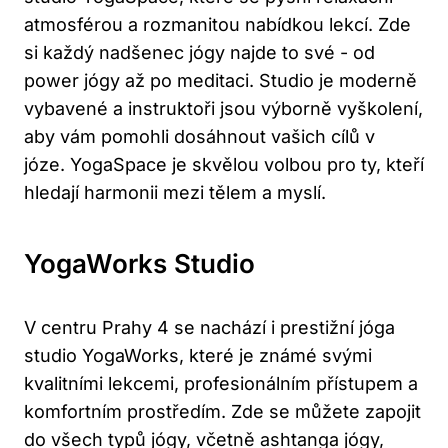
‌atmosférou a‍ rozmanitou nabídkou lekcí. Zde
si každý nadšenec jógy najde to⁤ své ‍- ‌od
power jógy až po meditaci.​ Studio je moderně
vybavené a instruktoři jsou ‍výborně​ vyškolení,
‍aby vám pomohli dosáhnout vašich cílů v
józe. YogaSpace ‌je skvělou ‌volbou ⁣pro‍ ty, kteří
hledají harmonii​ mezi tělem ​a myslí.
YogaWorks Studio
V centru Prahy 4 se nachází i ​prestižní jóga
studio ⁤YogaWorks, které je známé svými ​
kvalitními lekcemi,​ profesionálním přístupem ⁤a
komfortním​ prostředím. Zde se můžete zapojit​
do všech typů jógy, včetně ashtanga jógy,