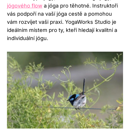
jógového flow
​ a jóga pro těhotné. Instruktoři
vás podpoří ‍na‍ vaší⁣ jóga cestě a pomohou
vám rozvíjet ‌vaši praxi. YogaWorks Studio ‌je
ideálním ⁤místem ⁢pro ‌ty, kteří hledají ⁢kvalitní a
individuální jógu.