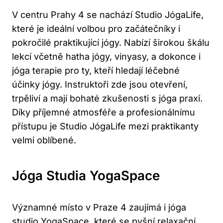
V⁢ centru ⁢Prahy ​4 se nachází Studio JógaLife,⁣
které je ideální volbou pro začátečníky ⁣i
pokročilé‍ praktikující jógy. Nabízí⁢ širokou škálu
lekcí ‍včetně​ hatha​ jógy, vinyasy, a ⁣dokonce ⁢i
‍jóga terapie pro ty, kteří hledají⁤ léčebné
účinky jógy. Instruktoři zde jsou otevření,
trpěliví a mají ​bohaté zkušenosti s jóga praxí.
Díky‍ příjemné atmosféře a profesionálnímu
přístupu je Studio JógaLife​ mezi praktikanty
velmi oblíbené.
Jóga Studia YogaSpace
Významné místo v‌ Praze 4⁣ zaujímá i ⁢jóga
studio YogaSpace, které ​se pyšní relaxační