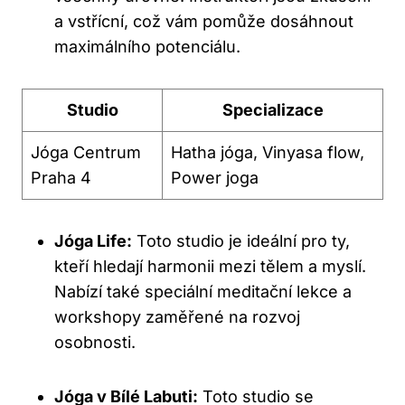
a⁣ vstřícní, což vám pomůže dosáhnout
maximálního‌ potenciálu.
Studio
Specializace
Jóga ‌Centrum
Hatha jóga, Vinyasa flow,
Praha 4
Power joga
Jóga Life:
Toto studio ‌je ideální ‍pro ty,
‌kteří⁣ hledají harmonii mezi tělem a myslí.
Nabízí také⁤ speciální meditační ‍lekce a⁣
workshopy‍ zaměřené na rozvoj
osobnosti.
Jóga v Bílé Labuti:
⁢Toto studio se