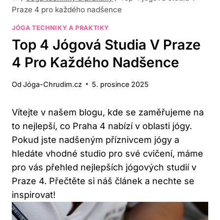
Praze 4 pro každého nadšence
JÓGA TECHNIKY A PRAKTIKY
Top 4 Jógová Studia V Praze
4 Pro Každého Nadšence
Od
Jóga-Chrudim.cz
5. prosince 2025
Vítejte⁤ v ​našem blogu, kde se⁣ zaměřujeme na
‌to nejlepší,‌ co Praha 4 nabízí​ v ‍oblasti jógy.⁣
Pokud jste nadšeným příznivcem jógy a
hledáte vhodné ​studio pro své ⁣cvičení,‌ máme
pro vás​ přehled nejlepších jógových studií⁤ v
Praze 4. ⁣Přečtěte si ‌náš článek a nechte​ se
⁣inspirovat!