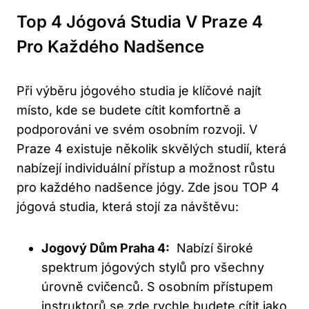
Top 4 ​jógová Studia V ​Praze 4
Pro Každého Nadšence
Při výběru jógového studia je klíčové najít
místo, kde se‍ budete ⁣cítit​ komfortně‍ a
podporováni ve svém osobním⁣ rozvoji. V
Praze 4 existuje několik skvělých studií, která‍
nabízejí individuální přístup a možnost růstu⁤
pro každého ⁣nadšence jógy. Zde jsou TOP 4
jógová‌ studia, ⁢která stojí‍ za návštěvu:
Jogový ⁤Dům Praha 4:
‌ Nabízí široké
⁣spektrum jógových stylů pro všechny
úrovně⁤ cvičenců. S osobním přístupem
instruktorů⁣ se ‌zde⁤ rychle budete cítit jako