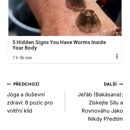
5 Hidden Signs You Have Worms Inside
Your Body
7 h 56 min
Navigace
PŘEDCHOZÍ
DALŠÍ
Pro
Jóga a duševní
Jeřáb (Bakásana):
zdraví: 8 pozic pro
Získejte Sílu a
Příspěvek
vnitřní klid
Rovnováhu Jako
Nikdy Předtím