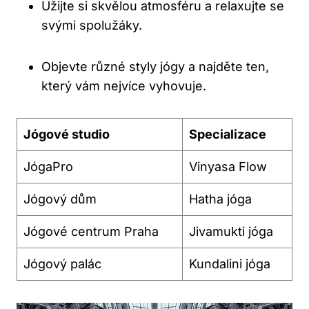
Užijte si ⁣skvělou‍ atmosféru ⁣a relaxujte se
svými spolužáky.
Objevte ‌různé styly jógy a najděte ten,
který vám⁣ nejvíce vyhovuje.
Jógové⁣ studio
Specializace
JógaPro
Vinyasa Flow
Jógový ‍dům
Hatha jóga
Jógové‌ centrum Praha
Jivamukti‍ jóga
Jógový palác
Kundalini​ jóga