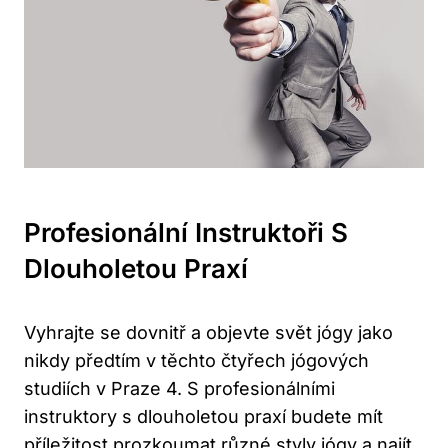
Profesionální Instruktoři S
Dlouholetou Praxí
Vyhrajte se dovnitř a ⁤objevte svět jógy jako
nikdy ⁣předtím v⁢ těchto čtyřech jógových‌
studiích v Praze 4. S profesionálními
instruktory s ⁣dlouholetou praxí budete mít
příležitost prozkoumat ⁣různé styly jógy a‌ najít