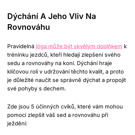
Dýchání A Jeho Vliv Na
Rovnováhu
Pravidelná
jóga může být skvělým doplňkem
k
tréninku jezdců, kteří hledají zlepšení svého
sedu a rovnováhy na koni. Dýchání hraje
klíčovou roli v udržování těchto kvalit, a proto
je důležité naučit se správně dýchat a propojit
své pohyby s dechem.
Zde jsou 5 účinných cviků, které vám mohou
pomoci zlepšit váš sed a rovnováhu při
ježdění: