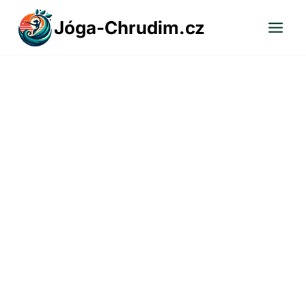
Přeskočit
Jóga-Chrudim.cz
na
obsah