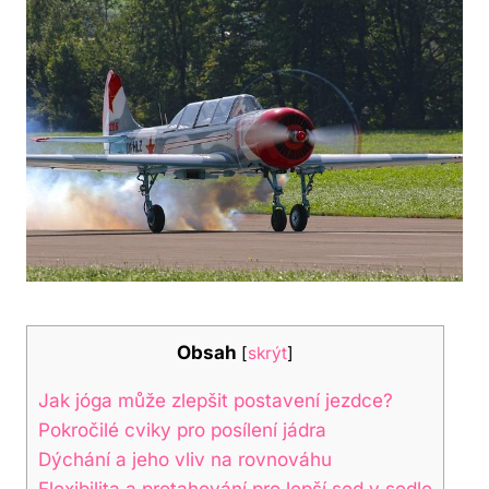
Obsah
[
skrýt
]
Jak jóga může zlepšit postavení jezdce?
Pokročilé cviky pro posílení jádra
Dýchání a jeho vliv na rovnováhu
Flexibilita a protahování pro lepší sed v sedle