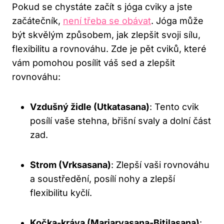
Pokud se chystáte začít s jóga cviky a jste
začátečník,
není třeba se obávat
. Jóga může
být skvělým způsobem, jak zlepšit svoji sílu,
flexibilitu a rovnováhu. Zde je pět cviků, které
vám pomohou posílit váš sed a zlepšit
rovnováhu:
Vzdušný židle (Utkatasana)
: Tento cvik
posílí vaše stehna, břišní svaly a dolní část
zad.
Strom (Vrksasana)
: Zlepší vaši rovnováhu
a soustředění, posílí nohy a zlepší
flexibilitu kyčlí.
Kočka-kráva (Marjaryasana-Bitilasana)
: