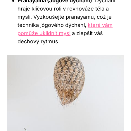
Pranayama (Jógové dýchání)
: Dýchání
hraje klíčovou roli v rovnováze těla a
mysli. Vyzkoušejte pranayamu, což je
technika jógového dýchání,
která vám
pomůže uklidnit mysl
a zlepšit váš
dechový rytmus.