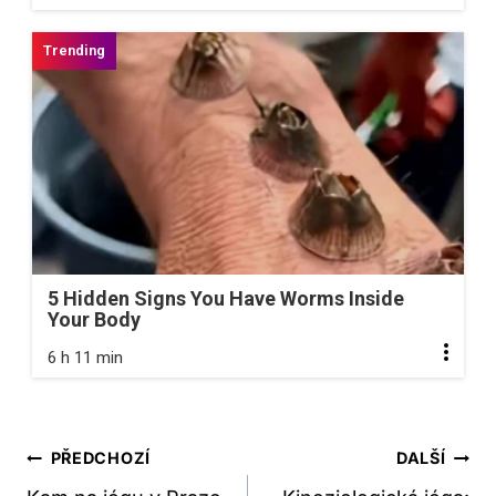
5 Hidden Signs You Have Worms Inside
Your Body
6 h 11 min
Navigace
PŘEDCHOZÍ
DALŠÍ