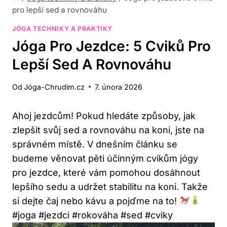
pro lepší sed a rovnováhu
JÓGA TECHNIKY A PRAKTIKY
Jóga Pro Jezdce: 5 Cviků Pro
Lepší Sed A Rovnováhu
Od
Jóga-Chrudim.cz
7. února 2026
Ahoj jezdcům! Pokud hledáte způsoby, jak
zlepšit svůj sed a rovnováhu na koni, jste na
správném místě. V dnešním článku se
budeme věnovat pěti účinným cvikům jógy
pro jezdce, které vám pomohou dosáhnout
lepšího sedu a udržet stabilitu na koni. Takže
si dejte čaj nebo kávu a pojďme na to!
#joga #jezdci #rokováha #sed #cviky