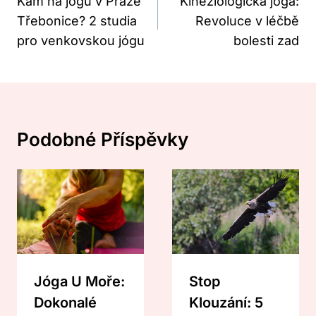
Pro
Kam na jógu v Praze
Kineziologická jóga:
Třebonice? 2 studia
Revoluce v léčbě
Příspěvek
pro venkovskou jógu
bolesti zad
Podobné Příspěvky
Jóga U Moře:
Stop
Dokonalé
Klouzání: 5