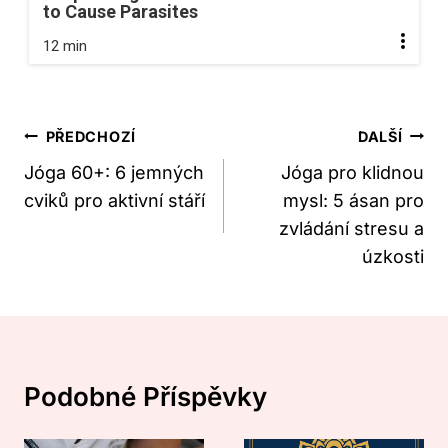
to Cause Parasites
12 min
Navigace
PŘEDCHOZÍ
DALŠÍ
Pro
Jóga 60+: 6 jemných
Jóga pro klidnou
cviků pro aktivní stáří
mysl: 5 ásan pro
Příspěvek
zvládání stresu a
úzkosti
Podobné Příspěvky