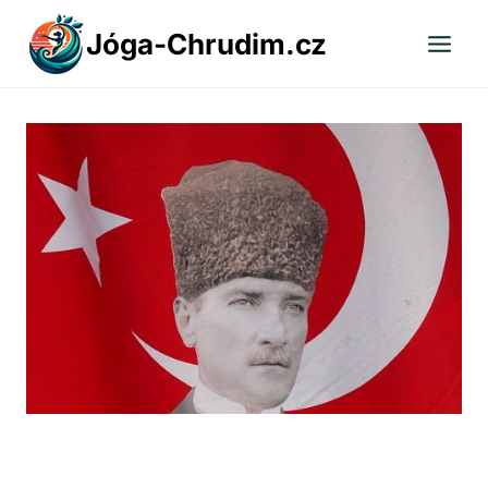
Přeskočit
Jóga-Chrudim.cz
na
obsah