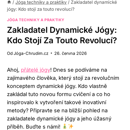
/
Jóga techniky a praktiky
/
Zakladatel dynamické
jógy: Kdo stojí za touto revolucí?
JÓGA TECHNIKY A PRAKTIKY
Zakladatel Dynamické Jógy:
Kdo Stojí Za Touto Revolucí?
Od
Jóga-Chrudim.cz
26. června 2026
Ahoj,
přátelé jógy
! Dnes se⁤ podíváme na
zajímavého člověka, ⁣který stojí za revolučním​
konceptem dynamické jógy. Kdo vlastně
⁢zakládal tuto​ novou formu cvičení a co ho
inspirovalo k vytvoření takové inovativní
metody? Připravte se na bližší pohled na
zakladatele ⁣dynamické jógy‌ a jeho úžasný
příběh. Buďte s námi! ‌