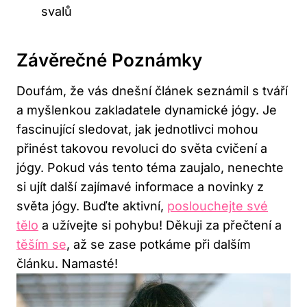
svalů
Závěrečné Poznámky
Doufám, že vás dnešní článek seznámil⁣ s tváří⁣
a myšlenkou zakladatele dynamické jógy. Je
fascinující⁢ sledovat, jak ‍jednotlivci mohou
přinést takovou revoluci do světa cvičení ⁤a
jógy. Pokud⁢ vás tento⁢ téma ‌zaujalo,⁤ nenechte
⁣si ujít další⁢ zajímavé⁣ informace a novinky z
světa jógy. Buďte aktivní,⁢
poslouchejte své
tělo
a užívejte si ⁣pohybu! Děkuji za přečtení a
těším se
, až se zase⁢ potkáme​ při dalším
článku. ‌Namasté!