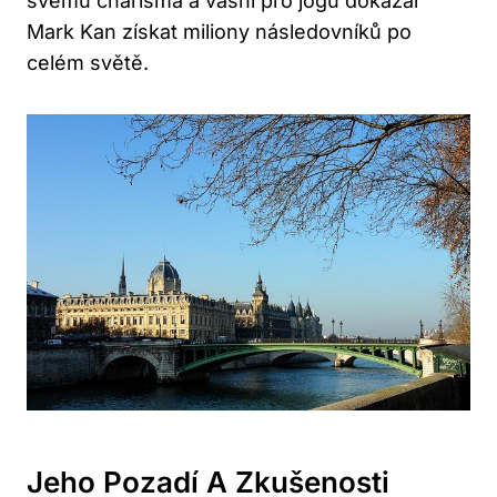
‍svému charisma a ‌vášni pro jógu ‌dokázal
Mark Kan získat miliony následovníků po
celém světě.
Jeho‍ Pozadí A Zkušenosti