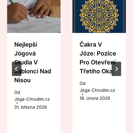
Nejlepší
Čakra V
Jógová
Józe: Pozice
Studia V
Pro Otevření
Jablonci Nad
Třetího Oka
Nisou
Od
Jóga-Chrudim.cz
Od
18. února 2026
Jóga-Chrudim.cz
31. března 2026