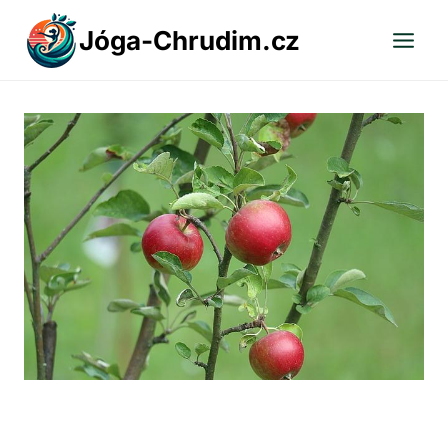
Přeskočit
Jóga-Chrudim.cz
na
obsah