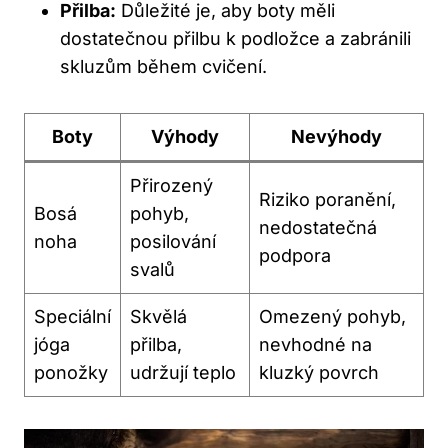
Přilba:
Důležité je, aby boty měli
dostatečnou přilbu k podložce a zabránili
skluzům během cvičení.
Boty
Výhody
Nevýhody
Přirozený
Riziko poranění,
Bosá
pohyb,
nedostatečná
noha
posilování
podpora
svalů
Speciální
Skvělá
Omezený pohyb,
jóga
přilba,
nevhodné na
ponožky
udržují teplo
kluzký povrch