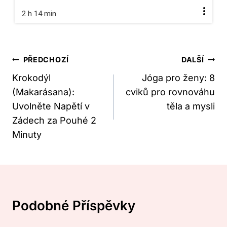
2 h 14 min
Navigace
PŘEDCHOZÍ
DALŠÍ
Pro
Krokodýl
Jóga pro ženy: 8
(Makarásana):
cviků pro rovnováhu
Příspěvek
Uvolněte Napětí v
těla a mysli
Zádech za Pouhé 2
Minuty
Podobné Příspěvky