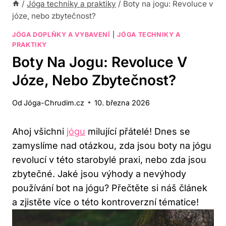
/
Jóga techniky a praktiky
/
Boty na jogu: Revoluce v
józe, nebo zbytečnost?
JÓGA DOPLŇKY A VYBAVENÍ
|
JÓGA TECHNIKY A
PRAKTIKY
Boty Na Jogu: Revoluce V
Józe, Nebo Zbytečnost?
Od
Jóga-Chrudim.cz
10. března 2026
Ahoj všichni
jógu
milující přátelé! Dnes se
zamyslíme nad otázkou, zda jsou boty na jógu
revolucí v této starobylé praxi, nebo zda jsou
zbytečné. Jaké jsou výhody a nevýhody
používání bot na jógu? Přečtěte si náš článek
a zjistěte více o této kontroverzní tématice!