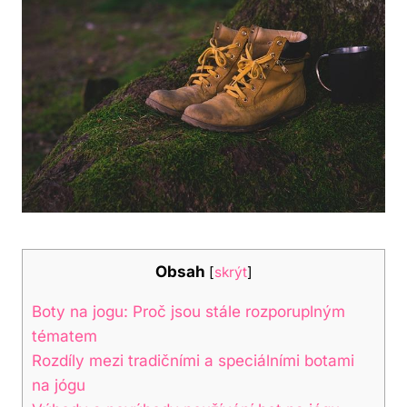
Obsah
[
skrýt
]
Boty na jogu: Proč jsou stále rozporuplným
tématem
Rozdíly mezi tradičními a speciálními botami
na jógu