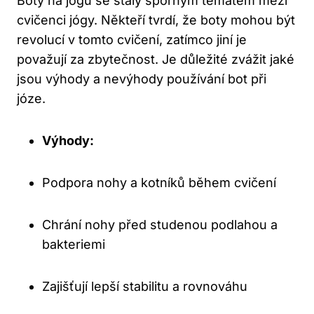
Boty na jógu se staly sporným tématem mezi
cvičenci jógy. Někteří tvrdí, že boty mohou být
revolucí v tomto cvičení, zatímco jiní je
považují za zbytečnost. Je důležité zvážit jaké
jsou výhody a nevýhody používání bot při
józe.
Výhody:
Podpora nohy a kotníků během cvičení
Chrání nohy před studenou podlahou a
bakteriemi
Zajišťují lepší stabilitu a rovnováhu