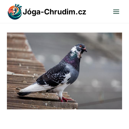
Přeskočit
Jóga-Chrudim.cz
na
obsah