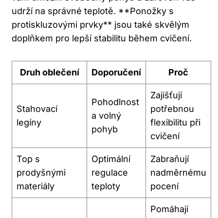
udrží na správné teplotě. **Ponožky s
protiskluzovými prvky** jsou také skvělým
doplňkem pro lepší stabilitu během cvičení.
Druh oblečení
Doporučení
Proč
Zajišťují
Pohodlnost
Stahovací
potřebnou
a volný
legíny
flexibilitu při
pohyb
cvičení
Top s
Optimální
Zabraňují
prodyšnými
regulace
nadměrnému
materiály
teploty
pocení
Pomáhají