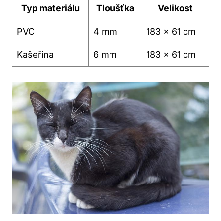
Typ materiálu
Tloušťka
Velikost
PVC
4 mm
183 x 61 cm
Kašeřina
6 mm
183 x 61 cm