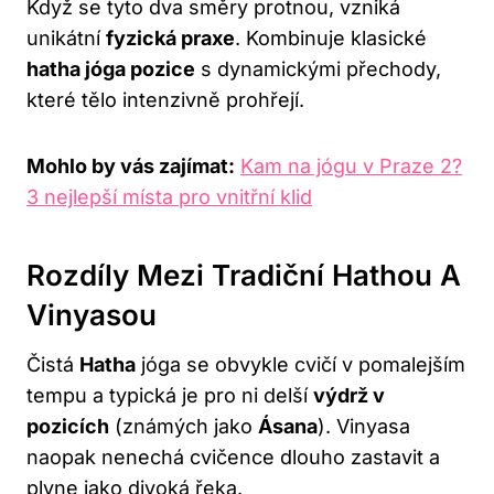
Když se tyto dva směry protnou, vzniká
unikátní
fyzická praxe
. Kombinuje klasické
hatha jóga pozice
s dynamickými přechody,
které tělo intenzivně prohřejí.
Mohlo by vás zajímat:
Kam na jógu v Praze 2?
3 nejlepší místa pro vnitřní klid
Rozdíly Mezi Tradiční Hathou A
Vinyasou
Čistá
Hatha
jóga se obvykle cvičí v pomalejším
tempu a typická je pro ni delší
výdrž v
pozicích
(známých jako
Ásana
). Vinyasa
naopak nenechá cvičence dlouho zastavit a
plyne jako divoká řeka.