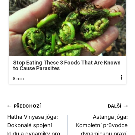
Stop Eating These 3 Foods That Are Known
to Cause Parasites
8 min
Navigace
PŘEDCHOZÍ
DALŠÍ
Pro
Hatha Vinyasa jóga:
Astanga jóga:
Dokonalé spojení
Kompletní průvodce
Příspěvek
klidu a dynamiky pro
dynamickou praxí,