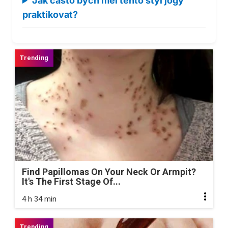
Jak často bych měl tento styl jógy
praktikovat?
Find Papillomas On Your Neck Or Armpit?
It's The First Stage Of...
4 h 34 min