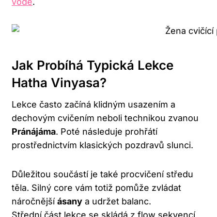
vodě
.
Jak Probíhá Typická Lekce
Hatha Vinyasa?
Lekce často začíná klidným usazením a
dechovým cvičením neboli technikou zvanou
Pránájáma
. Poté následuje prohřátí
prostřednictvím klasických pozdravů slunci.
Důležitou součástí je také procvičení středu
těla. Silný core vám totiž pomůže zvládat
náročnější
ásany
a udržet balanc.
Střední část lekce se skládá z flow sekvencí