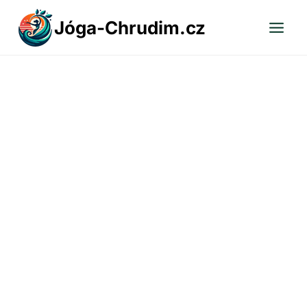
Přeskočit
Jóga-Chrudim.cz
na
obsah