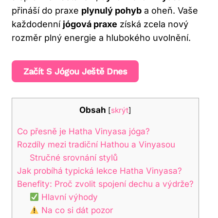
přináší do praxe
plynulý pohyb
a oheň. Vaše
každodenní
jógová praxe
získá zcela nový
rozměr plný energie a hlubokého uvolnění.
Začít S Jógou Ještě Dnes
Obsah
[
skrýt
]
Co přesně je Hatha Vinyasa jóga?
Rozdíly mezi tradiční Hathou a Vinyasou
Stručné srovnání stylů
Jak probíhá typická lekce Hatha Vinyasa?
Benefity: Proč zvolit spojení dechu a výdrže?
Hlavní výhody
Na co si dát pozor