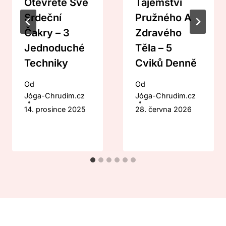
Otevřete Své
Tajemství
Srdeční
Pružného A
Čakry – 3
Zdravého
Jednoduché
Těla – 5
Techniky
Cviků Denně
Od
Od
Jóga-Chrudim.cz
Jóga-Chrudim.cz
14. prosince 2025
28. června 2026